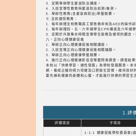
3. 定期舉辦學生愛滋防治講座。
4. 入班宣導性教育與愛滋防治前測/後測。
5. 舉辦性教育(含愛滋病防治)學藝競賽。
七.全民健保教育：
1. 每年辦理全校教職員工緊急救命術及AED的操作
2. 每年辦理四、五、六年級學生CPR講座及六年級
3. 定期於升旗集合時間宣導學生衛教及健保的觀念
八、正向心理健康促進
1. 舉辦正向心理健康促進相關講座。
2. 入班宣導正向心理健康促進相關議題。
3. 舉辦正向心理健康學藝競賽。
4. 進行正向心理健康影音宣導暨問卷調查，調查結
本校以「快樂學習，適性發展」為學校發展願景。本
網，養成正確的視力保健及口腔衛生習慣，維持良好
要先擁有健康的身體和心靈，才能進行快樂的學習生
1.
評價項目
子項目
1-1-1 健康促進學校委員會(