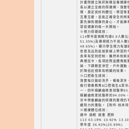
計畫除建立無菸無檳反毒健康
長以建立全面的保健網，落實
慣、奠定良好的體位，學習尊
互重互愛，並能正確安全的用
要先擁有健康的身心，才能擁
習從健康的每一天開始。
※視力保健成效：
114學年度兩眼均達0.9人數比率
51.35%)及裸視視力不良人數比
48.65%)，顯示學生視力有
愈普及且防疫居家線上學習的
良率有受到控制，雖然本校新建
典禮迄今，各項班際盃體育競
操、下課教室淨空、戶外運動
於降低近視率有明顯的效果。【
※口腔衛生成效：
落實每日飯前洗手、餐後潔牙
進行營養教育&口腔衛生&潔牙
一、四年級齲齒檢查就醫率93.
級齲齒檢查就醫率的94.00%
牙中學童齲齒的保健的重視仍
續努力的重點。【附件-校本特
※健康體位成效：
適中 過輕 過重 肥胖
113 63.18% 10.92% 13.1
學年度 36.82%(25.89%)