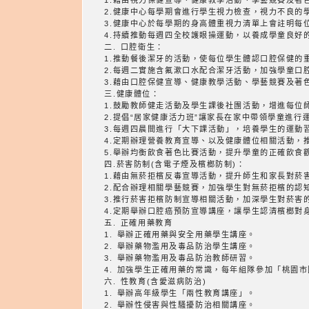
1.藉由視力保健宣導、健康教學活動、學藝競賽及著
2.健康中心每學期會進行學生視力檢查，視力不良的
3.健康中心於每學期的身高體重視力清單上會註明每
4.持續推動每週四全校護眼操運動，以養成學童良好
二. 口腔衛生：
1.推動餐後潔牙的活動，使每位學生體認口腔保健的
2.每週二實施含氟漱口水配合潔牙活動，加強學童口
3.藉由口腔保健宣導、健康教學活動、學藝競賽及著
三.健康體位：
1.鼓勵教師健走活動及學生課後社團活動，增進每位
2.提倡“居家健康活力班”讓家長在家中帶領學童進
3.每週四晨間進行「大下課活動」，培養學生的運動
4.定期辦理營養教育宣導、以及健康體位相關活動，
四.菸害防制(含電子煙及檳榔防制)：
1.藉由無菸拒檳反毒宣導活動，提升師生和家長對菸
2.配合辦理相關學藝競賽，加強學生對無菸拒檳的認
3.推行菸害拒檳防制宣導相關活動，加深學生對菸害
4.定期舉辦口腔癌預防宣導講座，讓學生認清檳榔對
五. 正確用藥教育
1. 舉辦正確用藥與安全用藥學生講座。
2. 舉辦藥物濫用及毒品防治學生講座。
3. 舉辦藥物濫用及毒品防治教師研習。
4. 加強學生正確用藥的常識，每年組隊參加「桃園
六. 性教育(含愛滋病防治)
1. 舉辦高年級學生「兩性教育講座」。
2. 舉辦性侵害與性騷擾防治相關講座。