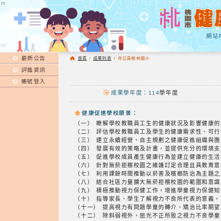
:::
:::
網站
:::
最新公告
首頁
/
成果列表
/
市立員樹林國小
評鑑資訊
帳號登入
成果學年度：114
學年度
健康促進學校願景：
（一） 瞭解學校教職員工生的健康狀況及影響健康
（二） 評估學校教職員工及學生的健康需求性、
（三） 建立永續經營、自主規劃之健康促進組織與
（四） 發展有效的策略及計畫，並提供充分的環境
（五） 促進學校成員產生健康行為並建立健康的
（六） 針對無菸拒檳校園之維護訂定合理且具教育
（七） 利用課餘時間推動以菸害及檳榔防治為主題
（八） 結合社區力量擴大無菸拒檳校園的範圍和意
（九） 積極推動視力保健工作，增進學童視力保
（十） 指導家長、學生了解視力不良所代表的意
（十一） 提高視力有問題學童的轉介、矯治比率期
（十二） 除斜弱視外，屈光不正所致之視力不良