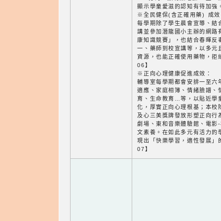
顯示學童愛滋的認知有待加強。
※全民健保(含正確用藥) 成效
每學期除了學生晨會宣導、結
講並參加潛龍國小主辦的網路
康知識競賽」，也結合春暉反
一、藥師到校宣講等，以多元
資源，也能正確使用藥物，拒
06】
※正向心理健康促進成效：
輔導室每學期都會安排一至六
適應、家庭相簿、情緒臉譜、
育、生命教育…等，以貼近學
化，厚實正向心理根基；本校
及心三美獎牌發放形塑正向行
劇場、東和音樂體驗館、電影
文素養。在如此多元有活力的
現出「快樂學習，適性發展」
07】