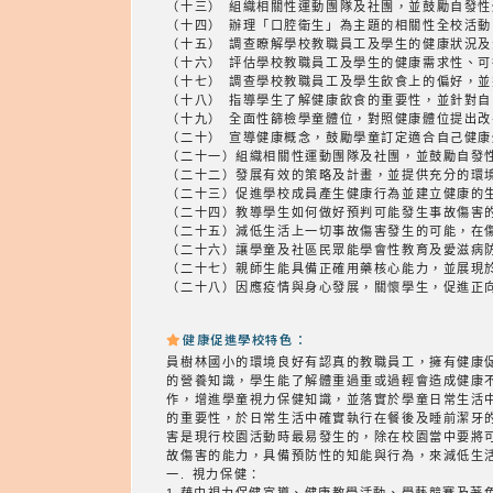
（十三） 組織相關性運動團隊及社團，並鼓勵自
（十四） 辦理「口腔衛生」為主題的相關性全校活
（十五） 調查瞭解學校教職員工及學生的健康狀
（十六） 評估學校教職員工及學生的健康需求
（十七） 調查學校教職員工及學生飲食上的偏好
（十八） 指導學生了解健康飲食的重要性，並
（十九） 全面性篩檢學童體位，對照健康體位
（二十） 宣導健康概念，鼓勵學童訂定適合自己
（二十一）組織相關性運動團隊及社團，並鼓勵自發
（二十二）發展有效的策略及計畫，並提供充分的環
（二十三）促進學校成員產生健康行為並建立健康的
（二十四）教導學生如何做好預判可能發生事故傷害
（二十五）減低生活上一切事故傷害發生的可能，在
（二十六）讓學童及社區民眾能學會性教育及愛滋病
（二十七）親師生能具備正確用藥核心能力，並展現
（二十八）因應疫情與身心發展，關懷學生，促進正
健康促進學校特色：
員樹林國小的環境良好有認真的教職員工，擁有健康促
的營養知識，學生能了解體重過重或過輕會造成健康
作，增進學童視力保健知識，並落實於學童日常生活
的重要性，於日常生活中確實執行在餐後及睡前潔牙
害是現行校園活動時最易發生的，除在校園當中要將
故傷害的能力，具備預防性的知能與行為，來減低生
一. 視力保健：