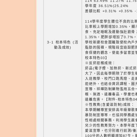
114 63.49% 11.27% 11.7
學年度 36.51%(25.24%
差額比較 +0.31% +0.35% -
114學年度學生體位不良的比率
比率較上學期增加0.35%，
食、充足睡眠及運動強壯筋骨
1.35%，肥胖卻增加了0.7
3-1 校本特色 (活
學校新建校舍圍籬致使校內戶
動及成效)
脂肪的囤積，現階段宜追踪肥
食保健的觀念，使能多留意並
校本特色03】
※反菸拒檳成效：
菸品(電子煙、加熱菸、新式菸
大了，因此每學期除了於學生
入班教學、校門口跑馬燈、走
拒絕外，也結合資訊課程、圓
宣導、祥暉防制藥物濫用五合
檳、無酒、遠離毒品，學童也
遠離危害。【附件-校本特色0
※性教育(含愛滋防制)成效：
本學期輔導室安排高年級華歌
暴防制宣導等，也協同學務處
性相處相關事務，利用學生晨
兒少的性教育努力。本學年度
愛滋宣導，也分別進行前測/後測
100分的人數明顯增加87生