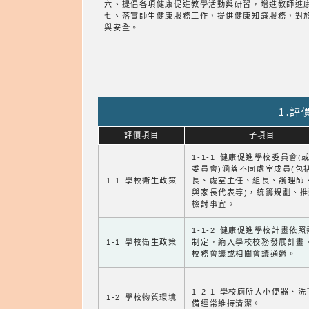
六、提倡各項健康促進教學活動與研習，增進教師進
七、落實師生健康服務工作，提供健康知識服務，對
與安全。
1.
評價項目
子項目
1-1-1 健康促進學校委員會(
委員會)涵蓋不同處室成員(包
1-1 學校衛生政策
長、處室主任、組長、護理師
與家長代表等)，統籌規劃、
檢討事宜。
1-1-2 健康促進學校計畫依
1-1 學校衛生政策
制定，納入學校校務發展計畫
校務會議或相關會議通過。
1-2-1 學校廁所大小便器、
1-2 學校物質環境
備經常維持清潔。