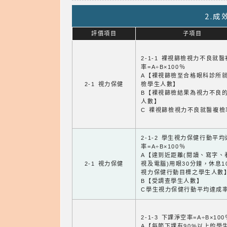
2.
評價項目
子項目
2-1-1 裸視篩檢視力不良就
率=A÷B×100％
A【裸視篩檢至合格眼科診所
2-1 視力保健
檢學生人數】
B【裸視篩檢結果為視力不良
人數】
C 裸視篩檢視力不良就醫複檢
2-1-2 學生視力保健行動平
率=A÷B×100％
A【達到近距離(閱讀、寫字、
2-1 視力保健
視及電腦)用眼30分鐘，休息1
視力保健行動目標之學生人數
B【受調查學生人數】
C學生視力保健行動平均達成
2-1-3 下課淨空率=A÷B×100
A【每節下課有90%以上的學