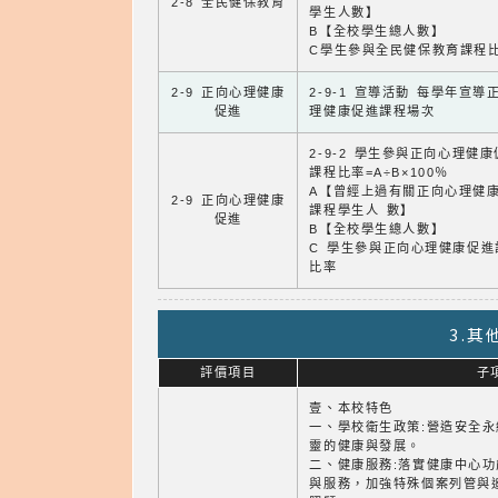
2-8 全民健保教育
學生人數】
B【全校學生總人數】
C學生參與全民健保教育課程
2-9 正向心理健康
2-9-1 宣導活動 每學年宣導
促進
理健康促進課程場次
2-9-2 學生參與正向心理健
課程比率=A÷B×100％
A【曾經上過有關正向心理健
2-9 正向心理健康
課程學生人 數】
促進
B【全校學生總人數】
C 學生參與正向心理健康促進
比率
3.
評價項目
子
壹、本校特色
一、學校衛生政策:營造安全
靈的健康與發展。
二、健康服務:落實健康中心
與服務，加強特殊個案列管與