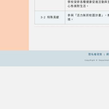
學校安排各種健康促進活動與
心態面對生活。
參與「活力無菸校園計畫」，
3-2 特殊貢獻
境。
隱私權政策
|
CopyRight © Departmen