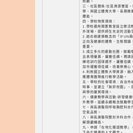
照顧。
三、社區關係:社區資源豐富
學，與國立體育大學，長期推
體能。
四、學校物質環境：
1.學校運用閒置教室設立樂活
外球場，提供師生充足的活動
2.結合綠建築概念的「IFU
正向及健康的體育、生態閱讀
重要。
3.成立多元的運動社團，鼓勵
且表現優異，屢獲佳績。聘請
練培訓巧固球選手，屢獲佳績
加市運獲得佳績，培養榮譽心
4.利用國立體育大學資源，融
應體育團隊進行教學活動。
五、學校的社會環境：自治市
時事，並建立「無菸校園」，
與學的優質環境。
六、健康教學與活動:研發健
外教學，延續永續概念鼓勵學
七、與長庚醫院呼吸胸腔科合
空氣品質。
八、與長庚醫院整形外科合作
解頭顱構造。
九、申請「在地化閩語教學」
下內化健康的人文觀念。