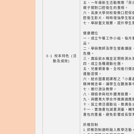
五、一年級新生活動教導「貝
親子間對口腔衛生的重視。
六、長庚大學到校衛教口腔保
腔衛生影片，時時增強學生智
七、舉辦藝文競賽，提升學生
健康體位
一、成立午餐工作小組，每月
品。
二、舉辦教師及學生營養講座
危機。
3-1 校本特色 (活
三、廣設飲水機並定期檢測水
動及成效)
四、成立各種運動社團。
五、兒童朝會後，全校進行健
運動習慣。
六、結合圖書館課程之「小書
精神概念舉，讓學生在聽故事
七、推行游泳教學。
八、積極參與校外體育競賽。
九、與體育大學合作推廣適應
十、設立樂活運動站，推廣各
十一、實施書包減重測量，輔
書包的重量，避免影響成長發
菸檳防制
1.菸檳防制適時融入教學活動