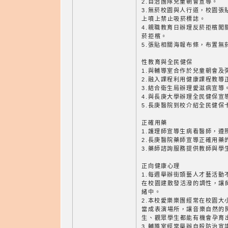
2.自治團隊兒童朝會宣導。
3.無菸校園與人行道，校園張
上噴上禁止吸菸標誌。
4.親職教育日辦理反菸拒檳闖
菸拒檳。
5.張貼相關海報布條，布置無
性教育與全民健保
1.與輔導室合作於兒童朝會及
2.融入課程利用健康課程教導
3.結合衛生局辦理愛滋病宣導
4.與長庚大學辦理全民健保宣
5.長庚醫院到校介紹全民健保
正確用藥
1.護理師宣導生病看醫師，遵
2.長庚醫院藥師宣導正確用藥
3.藥師諮詢服務提供教師與學
正向健康心理
1.每週舉辦街頭藝人才藝活動
在校園建散發活潑的調性，讓
緒中。
2.本校愛樂樂團經常在校園大
當成表演場所，讓音樂自然的
生、觀眾學生都能有機會孕育
3.輔導室經常舉辦自殺防治宣