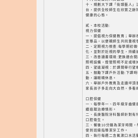
十、規劃大下課「街頭藝人」
台，提供全校師生在欣賞之餘
健康的心態。
貳、本校活動:
視力保健
一、提倡視力保健教育；舉辦
宣導品，以便親師生共同重視
二、定期視力檢查:每學期初
化，並對於近視的學生，持續
三、改善讀書環境:更換適合
照明設備，燈管照明不足或壞
四、望遠凝視：於課間舉行望
五、鼓勵下課戶外活動:下課
動，讓眼睛休息。
六、舉辦戶外教育及走讀坪頂
家長孩子多走向大自然，多看
口腔保健
一、每學年一、四年級牙齒健
續追蹤治療情形。
二、長庚醫院牙科醫師針對有
口腔衛生。
三、餐後10分鐘為潔牙時間
使到班級指導潔牙工作。
四、執行每週二含氟漱口水活