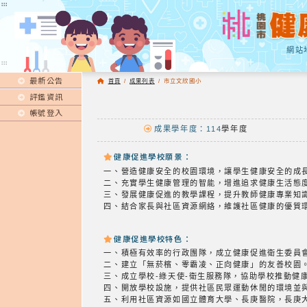
:::
:::
網站
:::
最新公告
首頁
/
成果列表
/
市立文欣國小
評鑑資訊
帳號登入
成果學年度：114
學年度
健康促進學校願景：
一、營造健康安全的校園環境，讓學生健康安全的成
二、充實學生健康管理的智能，增進追求健康生活態
三、發展健康促進的教學課程，提升教師健康專業知
四、結合家長與社區資源網絡，維護社區健康的優質
健康促進學校特色：
一、積極有效率的行政團隊，成立健康促進衛生委員
二、建立「無菸檳、零霸凌、正向健康」的友善校園
三、成立學校-綠天使-衛生服務隊，協助學校推動健
四、開放學校設施，提供社區民眾運動休閒的環境並
五、利用社區資源如國立體育大學、長庚醫院，長庚