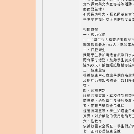
實作探索與兒少宣導等等活動
態面對生活。
4.與長庚科大、張老師基金會
學生學會如何以正向的態度面
相關成效:
一、視力保健
1.112學生視力檢查結果裸視
輔導就醫者為194人，就診率為9
二、口腔衛生
鼓勵學生參加班級含氟漱口水計
配合潔牙活動，鼓勵學生養成
達3次/天。齲齒經追蹤輔導達94
三、健康體位
根據健康中心實施學期身高體
及肥胖仍需加強輔導，如何降
標。
四、菸檳防制
經過長期宣導，本校達到無菸
菸無檳，給與學生良好的身教
五、正確用藥與全民健保
經過長期宣導，學生知道全民
資源，對於藥物的使用也能有
六、性教育
依據校園安全調查，學生對於
七、正向心理健康促進