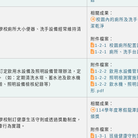
錄
相關成果：
校園內的廁所及洗手
潔乾淨
-1 學校廁所大小便器、洗手設備經常維持清
附件檔案：
1-2-1 校園廁所配置圖
1-2-1 廁所、洗手台
附件檔案：
-2 訂定飲用水設備及照明設備管理辦法，定
1-2-2 飲用水設備管
。（如：定期清洗水塔、蓄水池及飲水機
1-2-2 照明檢測實施
驗、照明設備檢核紀錄等）
1-2-2 飲水機、照
形.pdf
相關成果：
114學年度寒假龍
頒獎
-1 學校制訂健康生活守則或透過獎勵制度，
康行為實踐。
附件檔案：
1-3-1 班級健康守則