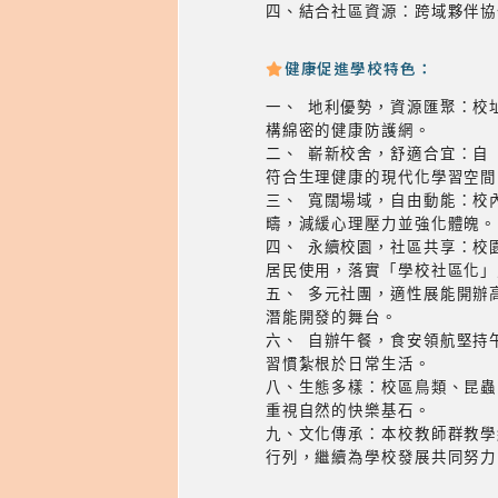
四、結合社區資源：跨域夥伴協
健康促進學校特色：
一、 地利優勢，資源匯聚：校
構綿密的健康防護網。
二、 嶄新校舍，舒適合宜：自
符合生理健康的現代化學習空間
三、 寬闊場域，自由動能：校內
疇，減緩心理壓力並強化體魄。
四、 永續校園，社區共享：校
居民使用，落實「學校社區化」
五、 多元社團，適性展能開辦
潛能開發的舞台。
六、 自辦午餐，食安領航堅持
習慣紮根於日常生活。
八、生態多樣：校區鳥類、昆蟲
重視自然的快樂基石。
九、文化傳承：本校教師群教學
行列，繼續為學校發展共同努力