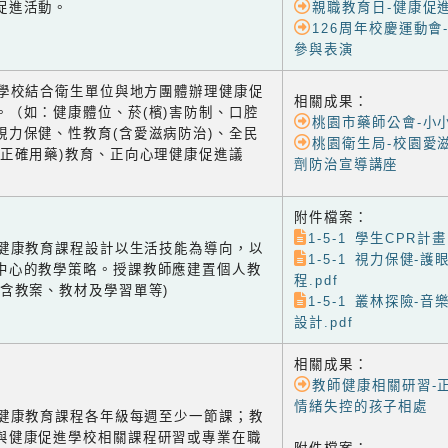
促進活動。
親職教育日-健康促
126周年校慶運動會
參與表演
-2 學校結合衛生單位與地方團體辦理健康促
相關成果：
。（如：健康體位、菸(檳)害防制、口腔
桃園市藥師公會-小
視力保健、性教育(含愛滋病防治)、全民
桃園衛生局-校園愛
含正確用藥)教育、正向心理健康促進議
劑防治宣導講座
附件檔案：
1-5-1 學生CPR計畫.
-1 健康教育課程設計以生活技能為導向，以
1-5-1 視力保健-
中心的教學策略。授課教師應建置個人教
程.pdf
(含教案、教材及學習單等)
1-5-1 叢林探險-
設計.pdf
相關成果：
教師健康相關研習-
情緒失控的孩子相處
-2 健康教育課程各年級每週至少一節課；教
與健康促進學校相關課程研習或專業在職