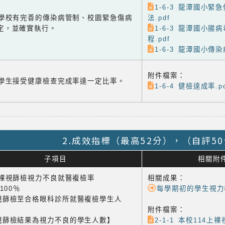
1-6-3 龍潭國小緊
-3 學校有完善的傳染病管制、校園緊急傷病
法.pdf
定，並確實執行。
1-6-3 龍潭國小腸
程.pdf
1-6-3 龍潭國小傳染
附件檔案：
-4 學生接受健康檢查完成率達一定比率。
1-6-4 健檢達成率.p
2.成效指標（最高52分），（自評5
子項目
相關附
1 裸視篩檢視力不良就醫複檢率
相關成果：
×100％
每學期初的學生視力
視篩檢至合格眼科診所就醫複檢學生人
附件檔案：
視篩檢結果為視力不良的學生人數】
2-1-1 本校114