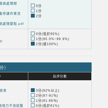
急傷病處理辦
0分
1分
病毒停課作業流
2分
病處理要點.pdf
0分(低於95%)
1分(95.0%~99.9%)
df
2分(達100%)
0分）
件
自評分數
檢查
3分(92%以上)
2分(87-91％)
1分(81-86％)
上裸視視力不良就醫
0分(低於81%)