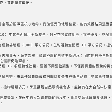
作，共創優質環境。
址座落於龍潭區核心地帶，具備優異的地理位置，能有效鏈結周邊豐
 109 年起全面啟用全新校舍，教室空間寬敞明亮、採光優良，並配
。
運動場地達 8,000 平方公尺，生均活動空間近 10 平方公尺，
園古樹參天、綠意盎然，營造舒壓的自然生態環境；同時開放予生態
之健康促進理念。
高達 16 項運動性社團，涵蓋不同運動類型，不僅提供體能鍛鍊的
午餐自辦，由專任營養師嚴格把關膳食營養與衛生品質，並常態性推
、植物種類多元，學童接觸自然環境機會多，能擁有在大自然中快樂
經驗豐富，在逐年納入新進教師的過程中，新舊交替延續優良傳統，
。