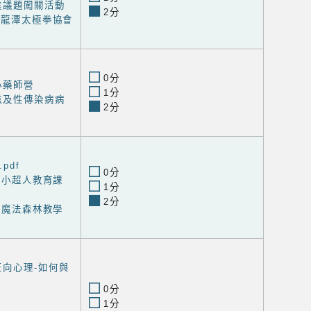
進議題闖關活動
2分
-龍潭太極拳協會
0分
小藥師營
1分
滋及性傳染病病
2分
pdf
0分
護眼小超人教育課
1分
2分
音樂魔法森林教學
正向心理-如何與
0分
1分