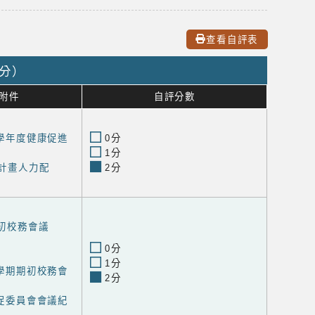
查看自評表
0分）
附件
自評分數
14學年度健康促進
0分
1分
校計畫人力配
2分
期初校務會議
0分
1分
度上學期期初校務會
2分
度健促委員會會議紀