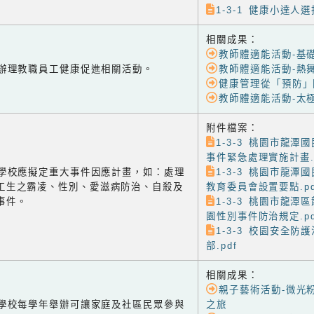
1-3-1 健康小達人選
相關成果：
教師體適能活動-基
-2 辦理教職員工健康促進相關活動。
教師體適能活動-熱
健康管理從「預防」
教師體適能活動-太
附件檔案：
1-3-3 桃園市龍潭
事件緊急處理實施計畫.p
-3 學校應擬定重大事件因應計畫，如：處理
1-3-3 桃園市龍潭
工生之霸凌、性別、愛滋病防治、自殺及
教育委員會設置要點.pd
事件。
1-3-3 桃園市龍潭
園性別事件防治規定.pd
1-3-3 校園安全防
部.pdf
相關成果：
親子藝術活動-微光
-1 學校每學年舉辦可讓家庭及社區民眾參與
之旅