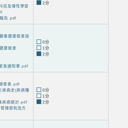
2分
域科目及彈性學習
f
報告.pdf
觀看健康檢查說
0分
健康檢查
1分
2分
家長通知單.pdf
調查表.pdf
學生疾病史(疾病種
0分
1分
特殊疾病統計.pdf
2分
個案管理原則及方