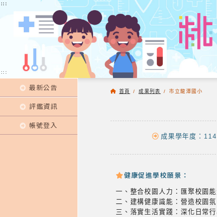
:::
:::
:::
最新公告
首頁
/
成果列表
/
市立龍潭國小
評鑑資訊
帳號登入
成果學年度：114
健康促進學校願景：
一、整合校園人力：匯聚校園能
二、建構健康識能：營造校園氛
三、落實生活實踐：深化日常行