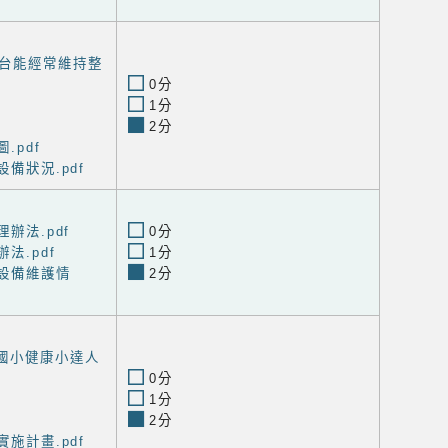
台能經常維持整
0分
1分
2分
.pdf
設備狀況.pdf
理辦法.pdf
0分
辦法.pdf
1分
明設備維護情
2分
潭國小健康小達人
0分
1分
2分
實施計畫.pdf