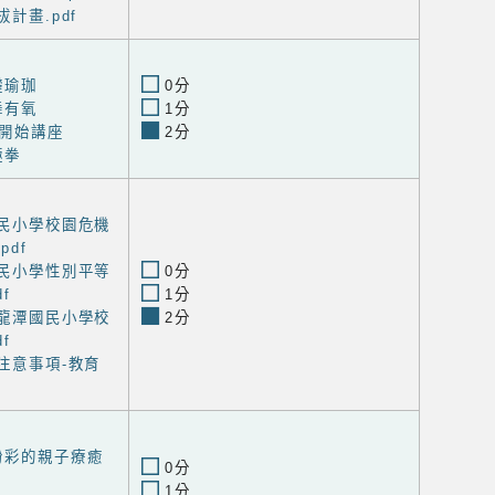
拔計畫.pdf
礎瑜珈
0分
舞有氧
1分
開始講座
2分
極拳
國民小學校園危機
df
國民小學性別平等
0分
f
1分
區龍潭國民小學校
2分
f
護注意事項-教育
粉彩的親子療癒
0分
1分