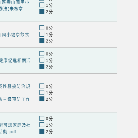
山區壽山國民小
1分
辦法(未核章
2分
0分
山國小健康飲食
1分
2分
0分
工健康促進相關活
1分
2分
或性騷擾防治規
0分
1分
害三級預防工作
2分
0分
舉辦可讓家庭及社
1分
動.pdf
2分