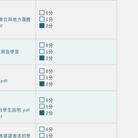
0分
生單位與地方團體
1分
f
2分
0分
教案及學習
1分
2分
0分
1分
pdf
2分
0分
1分
學生說明.pdf
2分
f
0分
特殊健康需求的學
1分