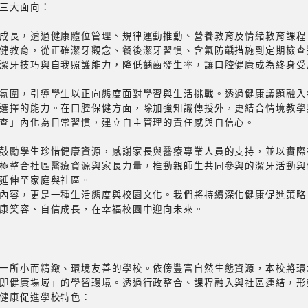
三大面向：
成長，透過健康體位管理、規律運動推動、營養教育及情緒教育課程
健教育，從正確潔牙觀念、餐後潔牙習慣、含氟防齲措施到定期檢查
潔牙技巧與自我照護能力，降低齲齒發生率，讓口腔健康成為終身受
氛圍，引導學生以正向態度面對學習與生活挑戰。透過健康議題融入
選擇的能力。在口腔保健方面，除加強知識傳授外，更結合情境教學
查」內化為日常習慣，建立自主管理的責任感與自信心。
鼓勵學生珍惜健康資源，感謝家長與醫療專業人員的支持，並以實際
極整合社區醫療資源與家長力量，推動親師生共同參與的潔牙活動與
延伸至家庭與社區。
內容，更是一種生活態度與校園文化。我們將持續深化健康促進策略
康笑容、自信成長，在幸福校園中迎向未來。
一所小而精緻、環境友善的學校。依傍豐富自然生態資源，本校將環
即健康場域」的學習環境。透過行政整合、課程融入與社區連結，形
健康促進學校特色：