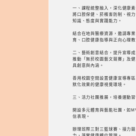
一、課程統整融入，深化健康素
將口腔保健、菸檳害防制、視力
知識、態度與實踐能力。
結合在地與醫療資源，邀請專業
育、口腔健康指導與正向心理教
二、藝術創意結合，提升宣導成
推動「無菸校園藝文競賽」及健
具創意與內涵。
善用校園空間設置健康宣導專區
默化效果的健康視覺環境。
三、活力社團推展，培養運動習
開設多元體育與藝能社團，如M
信表現。
辦理班際三對三籃球賽、接力競
力，落實健康體位管理。