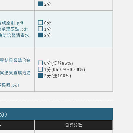
2分
施原則.pdf
0分
處理要點.pdf
1分
病防治暨消毒水
2分
診察結果暨矯治追
0分(低於95%)
1分(95.0%~99.9%)
診察結果暨矯治追
2分(達100%)
果照.pdf
6分）
件
自評分數