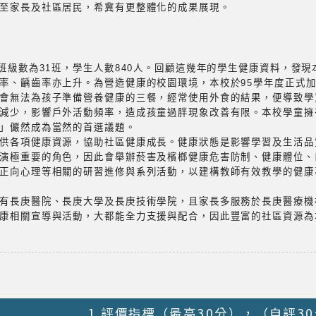
至家長及社區居民，希冀有更整體化的成果展現。
前班級數為31班，學生人數840人。回顧這幾年的學生健康資料，發
率、齲齒率亦上升。為營造健康的校園環境，本校於95學年度正式
會無法為孩子準備營養健康的三餐，經常使用外食的結果，便導致學
減少，影響戶外活動頻率，造成孩童過胖現象改善有限。本校學童擁
」儼然成為當然的首選議題。
供各項健康資源，協助社區健康成長。健康狀態是影響學習及生活品
演極重要的角色，因此會舉辦菸害及檳榔健康危害防制、健康體位、
正向心理等相關的研習進修與系列活動，以建構教師有效教學的健康
有長庚醫院、長庚大學及長庚技術學院，且家長多服務於長庚醫療機
康相關宣導與活動，大都能全力支援與配合，因此豐富的社區資源為
1.評價指標（最高30分），（自評3