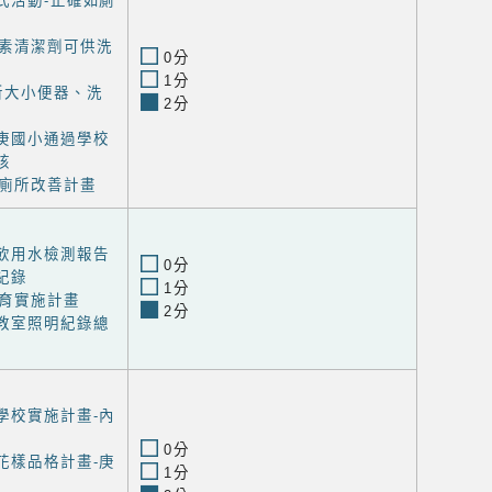
式活動-正確如廁
素清潔劑可供洗
0分
1分
所大小便器、洗
2分
長庚國小通過學校
核
廁所改善計畫
期飲用水檢測報告
0分
紀錄
1分
育實施計畫
2分
小教室照明紀錄總
學校實施計畫-內
0分
花樣品格計畫-庚
1分