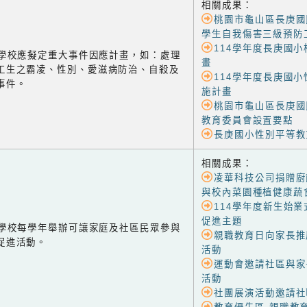
相關成果：
桃園市龜山區長庚國
學生自我傷害三級預防
114學年度長庚國
-3 學校應擬定重大事件因應計畫，如：處理
畫
工生之霸凌、性別、愛滋病防治、自殺及
114學年度長庚國
事件。
施計畫
桃園市龜山區長庚國
教育委員會設置要點
長庚國小性別平等教
相關成果：
凌華科技公司捐贈廚
與校內菜園種植健康蔬
114學年度新生始業
促進主題
-1 學校每學年舉辦可讓家庭及社區民眾參與
親職教育日向家長推
促進活動。
活動
運動會邀請社區與家
活動
社團展演活動邀請社