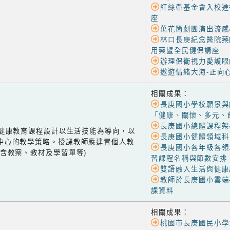
紅絲帶基金會入校進
座
萬花筒劇團演出流感
林口長庚紀念醫院藥
用藥暨全民健保講座
辦理保衛視力愛護眼
遨遊情緒大海-正向
相關成果：
長庚國小學校願景與
「健康、關懷、多元、
長庚國小總體課程架
-1 健康教育課程設計以生活技能為導向，以
長庚國小健體領域科
中心的教學策略。授課教師應建置個人教
長庚國小各年級各領
(含教案、教材及學習單等)
習課程名稱與節數安排
雙語融入生活與健康
教師於長庚國小雲端
課資料
相關成果：
桃園市長庚國民小學