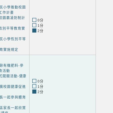
民小學推動校園
工作計畫
小校園霸凌防制計
0分
1分
小性別平等教育實
2分
民小學性別平等
育實施規定
餘有機肥料-參
食活動
式闖關活動-健康
0分
廣校園健康促進
1分
2分
長一起參與體育
區家長一起欣賞