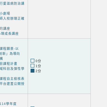
行愛滋病防治講
小劇場
師入校辦理正確
的講座
心理成長講座
課程願景-以
創新」為導向
構
0分
目課程計畫
1分
域科目及彈性學
2分
課程自主檢核表
平台建置公開授
114學年度