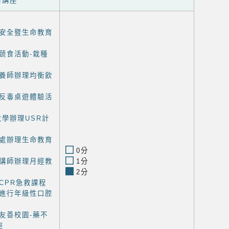
育講座
安全暨生命教育
蔬食活動-栽種
養師辦理均衡飲
反毒桌遊體驗活
大學辦理USR計
處辦理生命教育
0分
講師辦理月經教
1分
2分
CPR急救課程
進行年級性口腔
友善校園-藥不
座