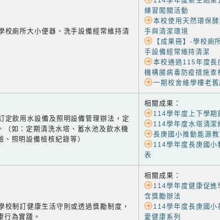
114學年度新生始業
練習闖關活動
本校使用天然環保酵
-1 學校廁所大小便器、洗手設備經常維持清
手與清潔環境
【成果冊】-學校廁
手設備經常維持清潔
本校通過115年度
機構腸病毒防疫措施查
一期校舍維學樓老舊
相關成果：
114學年度上下學
-2 訂定飲用水設備及照明設備管理辦法，定
114學年度水塔清潔
。（如：定期清洗水塔、蓄水池及飲水機
長庚國小推動能源教
驗、照明設備檢核紀錄等）
114學年度長庚國
表
相關成果：
114學年度健康促進
含獎勵辦法
-1 學校制訂健康生活守則或透過獎勵制度，
114學年度長庚國小
康行為實踐。
愛健康系列