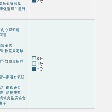
2分
進學藝競賽頒獎
康促進與生態行
正向心理知能
研習
輔導策略
群-教職員羽球
0分
群-教職員籃球
1分
2分
習─樂活有氧研
習─瑜珈研習
習─熱舞研習
境教育推廣協會
講座