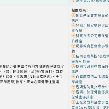
教育優先區-親職教
相關成果：
創世基金會辦理交通
講座
好楓戶農家辦理健康
與介紹
雙翼食品公司專任營
食講座
反毒教育基金會辦理
動
偕同長庚醫院/長庚
畫與AI計畫
-2 學校結合衛生單位與地方團體辦理健康促
桃園市政府動物保護
。（如：健康體位、菸(檳)害防制、口腔
講座
視力保健、性教育(含愛滋病防治)、全民
白雪麻麻的故事城堡
含正確用藥)教育、正向心理健康促進議
育講座
邀請消防員指導學生
邀請口腔保健指導員
保健宣導講座
圓光文教基金會辦理
要暴(反菸檳)七合一講