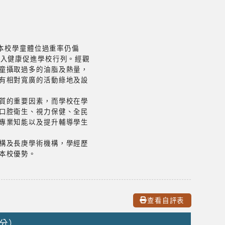
現本校學童體位過重率仍偏
加入健康促進學校行列。經觀
童攝取過多的油脂及熱量，
有相對寬廣的活動綠地及設
質的重要因素，而學校在學
口腔衛生、視力保健、全民
專業知能以及提升輔導學生
構及長庚學術機構，學經歷
本校優勢。
查看自評表
0分）