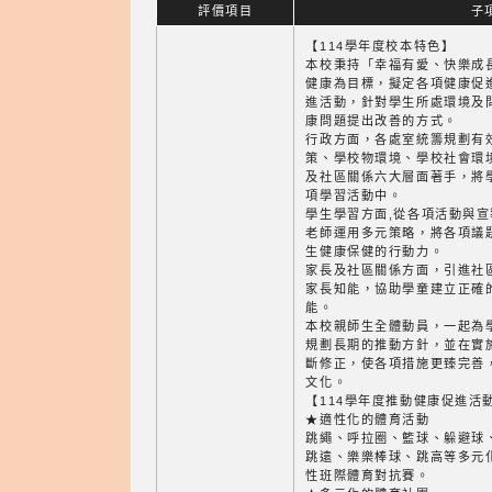
評價項目
子
【114學年度校本特色】
本校秉持「幸福有愛、快樂成
健康為目標，擬定各項健康促
進活動，針對學生所處環境及
康問題提出改善的方式。
行政方面，各處室統籌規劃有
策、學校物環境、學校社會環
及社區關係六大層面著手，將
項學習活動中。
學生學習方面,從各項活動與
老師運用多元策略，將各項議
生健康保健的行動力。
家長及社區關係方面，引進社
家長知能，協助學童建立正確
能。
本校親師生全體動員，一起為
規劃長期的推動方針，並在實
斷修正，使各項措施更臻完善
文化。
【114學年度推動健康促進活
★適性化的體育活動
跳繩、呼拉圈、籃球、躲避球
跳遠、樂樂棒球、跳高等多元
性班際體育對抗賽。