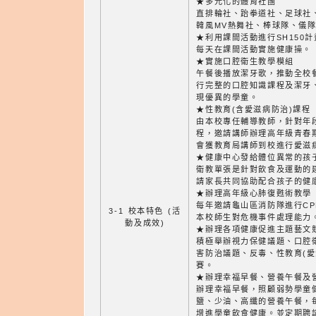
★多元化的體育社團
直排輪社、跆拳道社、足球社
韓風MV熱舞社、棒球隊、儀
★利用課間活動進行SH150計
每天在課間活動實施健康操。
★實施口腔衛生教學模組
午餐後播放潔牙歌，推動全校
行完整的口腔知識課程及潔牙
現優異的學童。
★性教育(含愛滋病防治)課程
由本校專任輔導教師，針對年
程，邀請講師辦理高年級青春
會獲教育局講師到校進行愛滋
★健康中心發給體位異常的孩
衛教單張是針對飲食及運動的
請家長共同協助配合孩子的健
★辦理高年級心肺復甦術教學
每年邀請龜山區消防隊進行C
3-1 校本特色 (活
本校師生對危機事件處理能力
動及成效)
★辦理各項健康促進主題藝文
積極舉辦視力保健議題、口腔
害防治議題、反毒、性教育(愛
賽。
★辦理幸福早餐、營養午餐及
辦理幸福早餐，照顧弱勢學童
鹽、少油、高纖的營養午餐，
增進學童飲食健康。並定期聘