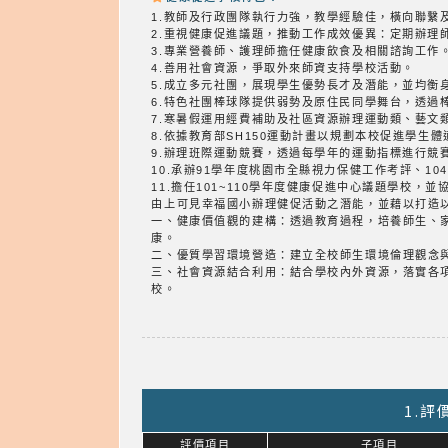
1.教師及行政團隊執行力強，教學經驗佳，橫向聯繫
2.重視健康促進議題，推動工作成效優異：定期辦理
3.專業營養師、護理師擔任健康飲食及相關諮詢工作
4.善用社會資源，爭取外來師資支持學校活動。
5.成立多元社團，展現學生優勢長才及潛能，並均衡
6.特色社團棒球隊提供弱勢及原住民同學舞台，透過
7.寒暑假運用經費補助及社區資源辦理運動類、藝文
8.依據教育部SH150運動計畫以規劃本校促進學
9.辦理班際運動競賽，透過每學年的運動指標進行競
10.承辦91學年度桃園市全縣視力保健工作考評、10
11.擔任101~110學年度健康促進中心議題學校，
由上可見幸福國小辦理健促活動之潛能，並藉以打造
一、健康價值觀的建構：透過教育過程，培養師生、
康。
二、優質學習環境營造：建立全校師生環境倫理觀念
三、社會資源結合利用：結合學校內外資源，落實各
校。
1.
評價項目
子項目