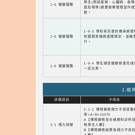
學生(例如氣喘、心臟病、身
1-6 健康服務
度近視等)建置個案管理並作成
錄。
1-6-3 學校有完善的傳染病
1-6 健康服務
校園緊急傷病處理規定，並確
行。
1-6-4 學生接受健康檢查完
1-6 健康服務
一定比率。
2.
評價項目
子項目
2-1-1 裸視篩檢視力不良就
率=A÷B×100％
A【裸視篩檢至合格眼科診所
2-1 視力保健
檢學生人數】
B【裸視篩檢結果為視力不良