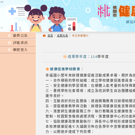
:::
:::
網站
:::
最新公告
首頁
/
成果列表
/
市立幸福國小
評鑑資訊
帳號登入
成果學年度：114
學年度
健康促進學校願景：
幸福國小歷年來辦理健康促進活動成果卓著，期許為
一、合作積極的學校組織：成立學校健康促進委員會
二、安全健康的學習環境：在硬體上能考量到有特殊
三、重視學校社會環境：成立及培訓學生自治團體組
運作良好。
四、互動良好的社區關係：透過親職教育日辦理相關
五、提倡健康教學與活動：辦理各項健康促進宣導與
六、落實師生健康服務工作：執行教職員生健康檢查
管制、校園緊急傷病處理流程，落實健康中心的功能
七、協助健康政策推動執行：與各中心學校形成健促
本校將健康促進七大議題分佈在各學年中宣導健康概
力，以期逐步達成下列目標：