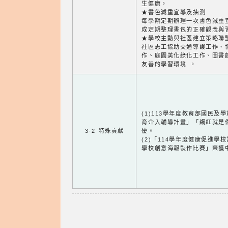
生健康。
★書色減重宣導及抽測
每學期定期辦理一次書色減重
成定期整理書包的正確觀念與
★學校主動與社區建立策略聯
社區志工協助交通導護工作、
作、庭園美化綠化工作、圖書
友善的學習環境 。
(1)113學年度教育部國民
育介入輔導計畫」「網紅就是
3-2 特殊貢獻
優。
(2)「114學年度健康促進學
學校創意海報製作比賽」榮獲