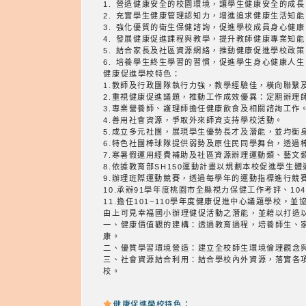
1. 營造健康安全的校園環境，讓學生健康安全的成長
2. 充實學生健康管理認知力，增進追求健康生活知能
3. 強化優質的衛生保健諮詢，促進學校成員身心健康
4. 發展健康促進課程與教學，提升教師健康專業知能
5. 結合家長及社區資源網絡，推動健康促進學校政策
6. 培養學生終生學習的習慣，促進學生身心健康人生
健康促進學校特色：
1.教師及行政團隊執行力強，教學經驗佳，橫向聯繫
2.重視健康促進議題，推動工作成效優異：定期辦理
3.專業營養師、護理師擔任健康飲食及相關諮詢工作
4.善用社會資源，爭取外來師資支持學校活動。
5.成立多元社團，展現學生優勢長才及潛能，並均衡
6.特色社團棒球隊提供弱勢及原住民同學舞台，透過
7.寒暑假運用經費補助及社區資源辦理運動類、藝文
8.依據教育部SH150運動計畫以規劃本校促進學
9.辦理班際運動競賽，透過每學年的運動指標進行競
10.承辦91學年度桃園市全縣視力保健工作考評、10
11.擔任101~110學年度健康促進中心議題學校，
由上可見幸福國小辦理健促活動之潛能，並藉以打造
一、健康價值觀的建構：透過教育過程，培養師生、
康。
二、優質學習環境營造：建立全校師生環境倫理觀念
三、社會資源結合利用：結合學校內外資源，落實各
校。
健康促進學校特色：