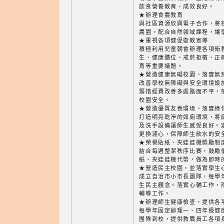
飲食營養教育，成效良好。
★辦理食農教育
與社區資源欣興電子合作，將
農園，配合自然領域課程，讓
★重視各項健促衛教宣導
積極利用兒童朝會辦理各項衛
生、健康體位、戒菸拒檳、正
育等重要議題。
★營造健康無礙校園、落實無
改善學校無障礙與安全環境設
籌措經費改善多處路面不平，
校園安全。
★營造優質友善環境、落實綠
打造明亮乾淨的如廁環境，將
及洗手設備讓師生感受良好。
更換濾心，保障師生飲水的安
★榮譽貼紙、夾娃娃機獎勵制
結合每週整潔秩序比賽，鼓勵
紙、夾娃娃機代幣，做為即時
★營造民主校園，並落實學生
成立自治市小市長團隊，每學
生民主觀念。落實心輔工作，
輔導工作。
★辦理師生健康檢查，提供各
每學年固定辦理一、四年級健
團隊到校，提供教職員工各項