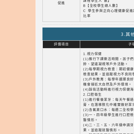
課程學生人 數】
促進
B【全校學生總人數】
C 學生參與正向心理健康促進
比率
3.
評價項目
子
1.視力保健
(1)推行下課樂活時間，孩子
鈴、望遠凝視等戶外活動。
(2)每學期視力檢查：期初健
檢查結果，並追蹤視力不良同
(3)戶外教育：每學年選擇良
機會接近大自然及戶外環境。
(4)踩街活動時進行視力保健
2.口腔衛生
(1)進行餐後潔牙：每天午餐
膏，在潛移默化中確實做好潔
(2)含氟漱口水：每週二全校
(3)一、四年級學生進行口腔
醫情形。
(4)二、三、五、六年級申請
果，並追蹤就醫情形。