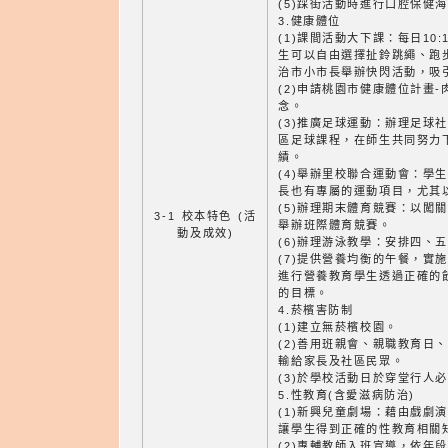
(5)踩街活動時進行口腔保健
3.健康體位
(1)課間活動大下課：每日10:
生可以自由選擇扯鈴跳繩、跑
治市小市長舉辦快閃活動，吸
(2)申請桃園市健康體位計畫
念。
(3)推廣足球運動：辦理足球
區足球課程，在師生共同努力
績。
(4)舉辦里校聯合運動會：學
長也有專屬的運動項目，尤其
(5)辦理期末體育競賽：以闖
3-1 校本特色 (活
舉辦班際體育競賽。
動及成效)
(6)辦理游泳教學：安排四、
(7)提供營養均衡的午餐，實
進行營養教育學生透過正確的
的目標。
4.菸檳害防制
(1)建立無菸檳校園。
(2)善用班親會、親職教育日
輸給家長及社區民眾。
(3)於學校活動日於穿堂行人
5.性教育(含愛滋病防治)
(1)新興兒童劇場：藉由戲劇
讓學生得到正確的性教育相關
(2)專輔教師入班宣導，依年