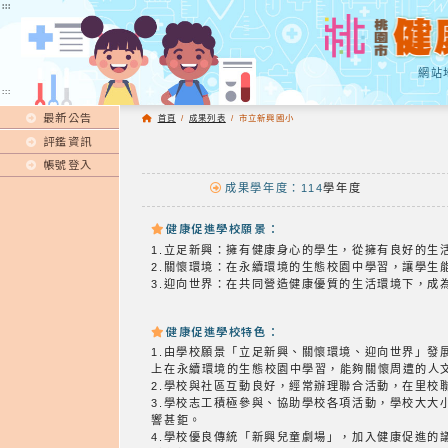
:::
:::
網站
:::
最新公告
首頁
/
成果列表
/
市立新興國小
評鑑資訊
帳號登入
成果學年度：114
學年度
健康促進學校願景：
1.立足新興：擁有健康身心的學生，從擁有良好的生
2.關懷環境：在永續環境的生態校園中學習，讓學生
3.迎向世界：在共同營造健康優質的生活環境下，成
健康促進學校特色：
1.由學校願景「立足新興、關懷環境、迎向世界」
上在永續環境的生態校園中學習，能夠關懷周遭的人
2.學校與社區互動良好，經常辦理聯合活動，在里校
3.學校志工積極參與、協助學校各項活動，學校大
響甚鉅。
4.學校優良傳統「新興兒童劇場」，加入健康促進