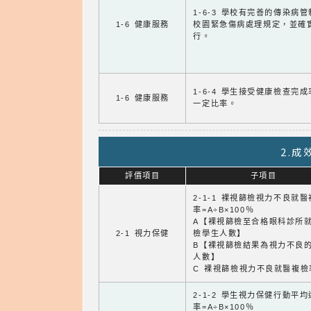
1-6-3 學校有完善的傳染病
1-6 健康服務
校園緊急傷病處理規定，並確
行。
1-6-4 學生接受健康檢查完
1-6 健康服務
一定比率。
2.
評價項目
子項目
2-1-1 裸視篩檢視力不良就
率=A÷B×100％
A【裸視篩檢至合格眼科診所
2-1 視力保健
檢學生人數】
B【裸視篩檢結果為視力不良
人數】
C 裸視篩檢視力不良就醫複檢
2-1-2 學生視力保健行動平
率=A÷B×100％