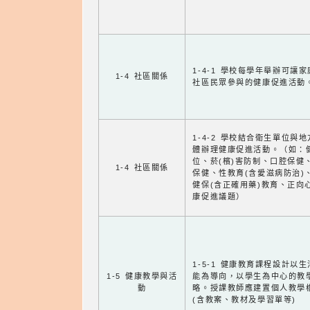
1-4-1 學校每學年舉辦可讓
1-4 社區關係
社區民眾參與的健康促進活動
1-4-2 學校結合衛生單位與
體辦理健康促進活動。（如：
位、菸(檳)害防制、口腔保健
1-4 社區關係
保健、性教育(含愛滋病防治)
健保(含正確用藥)教育、正向
康促進議題）
1-5-1 健康教育課程設計以
1-5 健康教學與活
能為導向，以學生為中心的教
動
略。授課教師應建置個人教學
(含教案、教材及學習單等)