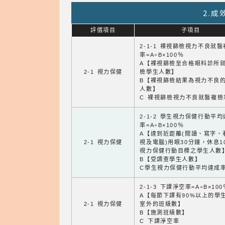
2.
評價項目
子項目
2-1-1 裸視篩檢視力不良就
率=A÷B×100％
A【裸視篩檢至合格眼科診所
2-1 視力保健
檢學生人數】
B【裸視篩檢結果為視力不良
人數】
C 裸視篩檢視力不良就醫複檢
2-1-2 學生視力保健行動平
率=A÷B×100％
A【達到近距離(閱讀、寫字、
2-1 視力保健
視及電腦)用眼30分鐘，休息1
視力保健行動目標之學生人數
B【受調查學生人數】
C學生視力保健行動平均達成
2-1-3 下課淨空率=A÷B×100
A【每節下課有90%以上的學
2-1 視力保健
室外的班級數】
B【施測班級數】
C 下課淨空率