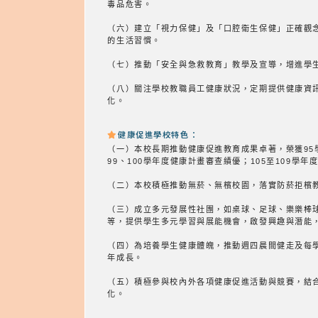
毒品危害。
（六）建立「視力保健」及「口腔衛生保健」正確觀
的生活習慣。
（七）推動「安全與急救教育」教學及宣導，增進學
（八）關注學校教職員工健康狀況，定期提供健康資
化。
健康促進學校特色：
（一）本校長期推動健康促進教育成果卓著，榮獲95學
99、100學年度健康計畫審查績優；105至109
（二）本校積極推動無菸、無檳校園，落實防菸拒檳
（三）成立多元發展性社團，如桌球、足球、樂樂棒球
等，提供學生多元學習與展能機會，啟發興趣與潛能
（四）為培養學生健康體魄，推動週四晨間健走及每
年成長。
（五）積極參與校內外各項健康促進活動與競賽，結
化。