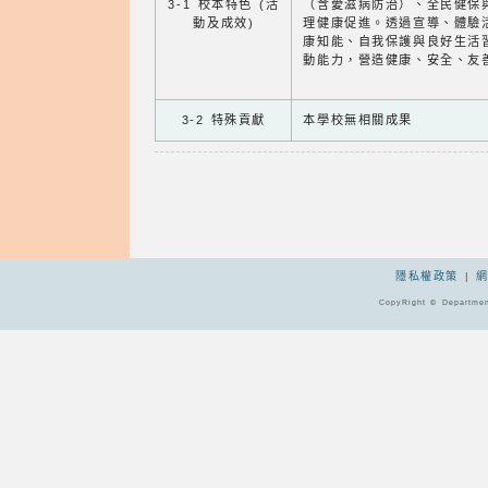
3-1 校本特色 (活
（含愛滋病防治）、全民健保
動及成效)
理健康促進。透過宣導、體驗
康知能、自我保護與良好生活
動能力，營造健康、安全、友
3-2 特殊貢獻
本學校無相關成果
隱私權政策
|
CopyRight © Departmen