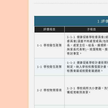
1.
評價項目
子項目
1-1-1 健康促進學校委員會(
委員會)涵蓋不同處室成員(包
1-1 學校衛生政策
長、處室主任、組長、護理師
與家長代表等)，統籌規劃、
檢討事宜。
1-1-2 健康促進學校計畫依
1-1 學校衛生政策
制定，納入學校校務發展計畫
校務會議或相關會議通過。
1-2-1 學校廁所大小便器、
1-2 學校物質環境
備經常維持清潔。