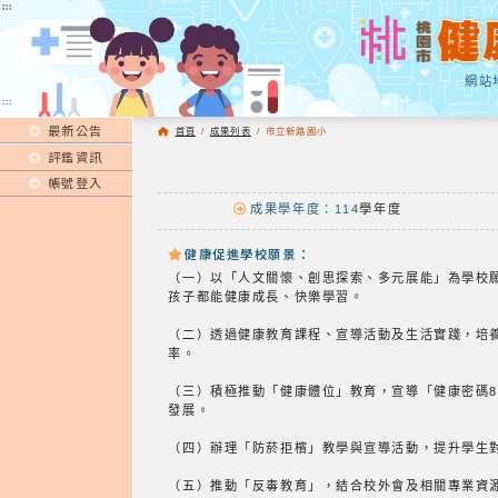
:::
:::
網站
:::
最新公告
首頁
/
成果列表
/
市立新路國小
評鑑資訊
帳號登入
成果學年度：114
學年度
健康促進學校願景：
（一）以「人文關懷、創思探索、多元展能」為學校
孩子都能健康成長、快樂學習。
（二）透過健康教育課程、宣導活動及生活實踐，培
率。
（三）積極推動「健康體位」教育，宣導「健康密碼8
發展。
（四）辦理「防菸拒檳」教學與宣導活動，提升學生
（五）推動「反毒教育」，結合校外會及相關專業資