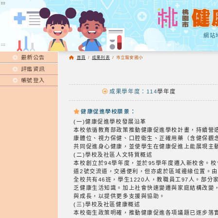
:::
:::
網站
:::
最新公告
首頁
/
成果列表
/
市立龍安國小
評鑑資訊
帳號登入
成果學年度：114
學年度
健康促進學校願景：
(一)健康促進學校發展沿革
本校依循教育部政策推動健康促進學校計畫，持續營
康體位、視力保健、口腔衛生、正確用藥（含健保觀
共同促進身心健康，並使學生在健康促進上能展現主
(二)學校及社區人文特質概述
本校創立於94學年度，並於95學年度遷入新校舍。
道2號交流道，交通便利，但亦處於區域邊緣位置。
全校共有46班，學生1220人，教職員工97人。
乏健康生活知識。加上社會快速變遷與家庭結構改變
與成長，以提供更多支援與協助。
(三)學校及社區健康概述
本校衛生政策明確，推動健康促進各項議題已逐步落