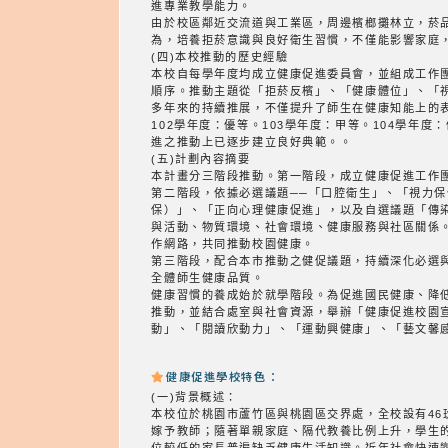
進專業教學能力。
由於校區鄰近交流道與工業區，周邊檳榔攤林立，菸
為，培養拒菸意識與良好衛生習慣，不僅能影響家庭
(四)本校推動的歷史經驗
本校自每學年度均成立健康促進委員會，並組成工作
順序。推動主題從「拒菸反檳」、「健康體位」、「視
多年來的持續推展，不僅提升了師生在健康知能上的表
102學年度：優等。103學年度：甲等。104學年度
進之推動上已逐步建立良好典範。。
(五)計劃內容摘要
本計畫分三階段推動。第一階段，成立健康促進工作
第二階段，依據必選議題──「口腔衛生」、「視力
保）」、「正向心理健康促進」，以及自選議題「傳
與活動、物質環境、社會環境、健康服務與社區關係
作網路，共同推動校園健康。
第三階段，配合本市推動之健促議題，持續深化必選
全體師生健康品質。
健康習慣的養成始於就學階段。為促進國民健康、降
推動，並結合處室與社會資源，舉辦「健康促進校園
動」、「閱讀欣動力」、「運動興健康」、「藝文馨
健康促進學校特色：
(一)背景概述：
本校位於桃園市蘆竹區與桃園區交界處，全校設有46
嫁予教師；隨著單親家庭、隔代教養比例上升，學生