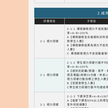
2.
評價項目
子項目
2-1-1 裸視篩檢視力不良就
率=A÷B×100％
A【裸視篩檢至合格眼科診所
2-1 視力保健
檢學生人數】
B【裸視篩檢結果為視力不良
人數】
C 裸視篩檢視力不良就醫複檢
2-1-2 學生視力保健行動平
率=A÷B×100％
A【達到近距離(閱讀、寫字、
2-1 視力保健
視及電腦)用眼30分鐘，休息1
視力保健行動目標之學生人數
B【受調查學生人數】
C學生視力保健行動平均達成
2-1-3 下課淨空率=A÷B×100
A【每節下課有90%以上的學
2-1 視力保健
室外的班級數】