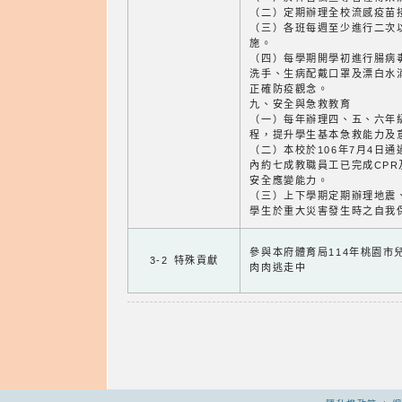
（二）定期辦理全校流感疫苗
（三）各班每週至少進行二次
施。
（四）每學期開學初進行腸病
洗手、生病配戴口罩及漂白水
正確防疫觀念。
九、安全與急救教育
（一）每年辦理四、五、六年
程，提升學生基本急救能力及
（二）本校於106年7月4日
內約七成教職員工已完成CPR
安全應變能力。
（三）上下學期定期辦理地震
學生於重大災害發生時之自我
參與本府體育局114年桃園市
3-2 特殊貢獻
肉肉逃走中