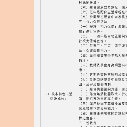
貝氏刷牙法。
（六）結合健康教育課程，融
（七）低年級配合生活課程進
（八）於開學班親會中向家長
三、視力保健活動
（一）辦理「視力保健」海報
欄」進行宣導。
（二）一、四年級由地區醫院
行視力保健宣導。
（三）每週三、五第二節下課
動，保護學童視力。
（四）每學期實施學生視力檢
情形。
（五）教師依學童身高調整桌
康。
（六）定期檢查教室照明設備
（七）於開學班親會中向家長
四、菸害及檳榔防制
（一）結合桃園醫院資源，辦
3-1 校本特色 (活
（二）落實無菸校園政策，於
動及成效)
語、貼紙及懸掛宣導布條。
（三）運用校園字幕機播放反
民眾推廣正確反菸觀念。
（四）由健康領域教師於課程
榔之危害。
五、性教育