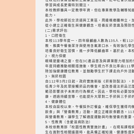
位較低的家長普遍缺乏健康生活知識。近年社會快速
學習與成長更需特別關注。
本校教師雖具一定教學年資，但在專業教學及輔導知
能力。
此外，學校鄰近交流道與工業區，周邊檳榔攤林立，
從小建立正確衛生與健康觀念，培養反菸意識及預防
(二)需求評估:
1、口腔衛生
本校113學年度一、四年級齲齒人數為135人，較1
教、推廣午餐後潔牙與使用含氟漱口水，有效強化學
培養良好衛生習慣，進一步降低齲齒率。基於此，本校
2、視力保健
眼睛是靈魂之窗，但在3C產品普及與課業壓力增加的情
年度持續推動相關措施後，學生視力不良比率由111學年
除加強健康體位教育，並鼓勵學生於下課走向戶外活
3、無菸校園
自112年3月2日起，政府實施新版《菸害防製法》
低青少年及民眾接觸菸品的機會，並改善違法菸品氾
範恐影響孩子未來的行為模式。因此，學校有必要加
康。透過持續宣導，也能提升大眾對二手菸與三手菸
4、健康體位
本校自設校以來，午餐採外訂餐盒，確保學生獲得均
飲食」與「營養教育」活動，建立正確飲食觀念。113
與營養教育，讓學生了解適度運動與均衡營養的重要
5、性教育（含愛滋病防治）
本校依教育部「校園性教育實施計畫」，在現有課程
生在面對性相關議題時，能具備正確知識、健康態度