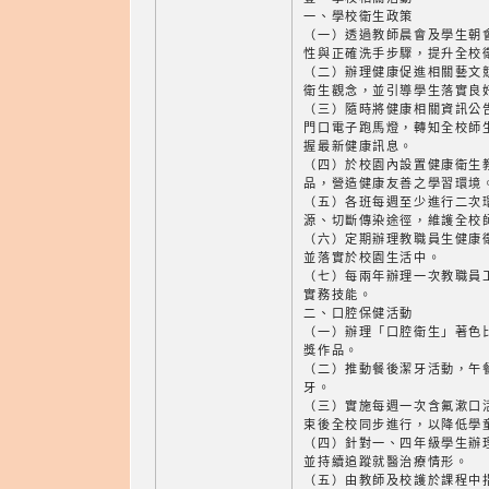
一、學校衛生政策
（一）透過教師晨會及學生朝
性與正確洗手步驟，提升全校
（二）辦理健康促進相關藝文
衛生觀念，並引導學生落實良
（三）隨時將健康相關資訊公
門口電子跑馬燈，轉知全校師
握最新健康訊息。
（四）於校園內設置健康衛生
品，營造健康友善之學習環境
（五）各班每週至少進行二次
源、切斷傳染途徑，維護全校
（六）定期辦理教職員生健康
並落實於校園生活中。
（七）每兩年辦理一次教職員
實務技能。
二、口腔保健活動
（一）辦理「口腔衛生」著色
獎作品。
（二）推動餐後潔牙活動，午
牙。
（三）實施每週一次含氟漱口
束後全校同步進行，以降低學
（四）針對一、四年級學生辦
並持續追蹤就醫治療情形。
（五）由教師及校護於課程中