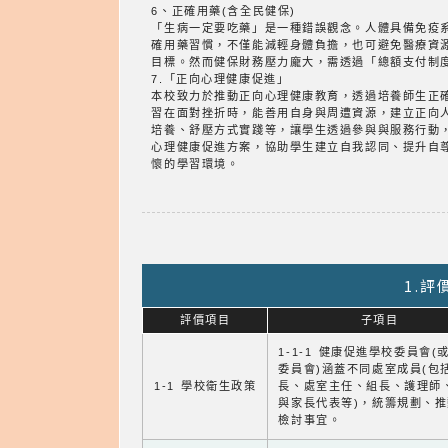
6、正確用藥(含全民健保)
「生病一定要吃藥」是一種錯誤觀念。人體具備免疫
確用藥習慣，不僅能減輕身體負擔，也可避免醫療資
目標。然而健保財務壓力龐大，需透過「總額支付制
7.「正向心理健康促進」
本校致力於推動正向心理健康教育，透過培養師生正
習在面對挫折時，能善用自身與周遭資源，建立正向
培養、舒壓方式實踐等，讓學生透過參與與服務行動
心理健康促進方案，協助學生建立自我認同、提升自
懷的學習環境。
1.
評價項目
子項目
1-1-1 健康促進學校委員會(
委員會)涵蓋不同處室成員(包
1-1 學校衛生政策
長、處室主任、組長、護理師
與家長代表等)，統籌規劃、
檢討事宜。