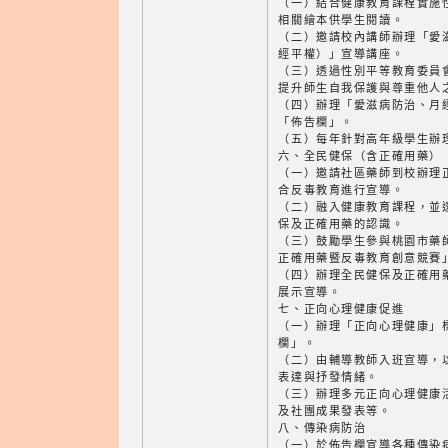
（一）結合健康教育課程實施
相關繪本供學生閱讀。
（二）邀請校內講師辦理「愛
經平權）」宣導講座。
（三）透過性別平等教育委員
提升師生自我保護與尊重他人
（四）辦理「愛滋病防治、月
「佈告欄」。
（五）每年針對高年級學生辦
六、全民健保（含正確用藥）
（一）邀請社區藥師到校辦理
合反毒教育進行宣導。
（二）融入健康教育課程，並
保及正確用藥的認識。
（三）鼓勵學生參與桃園市藥
正確用藥暨反毒教育創意競賽
（四）辦理全民健保及正確用
展示宣導。
七、正向心理健康促進
（一）辦理「正向心理健康」
欄」。
（二）由輔導教師入班宣導，
表達與抒發情緒。
（三）辦理多元正向心理健康
及社團成果發表等。
八、傳染病防治
（一）於佈告欄宣導各種傳染