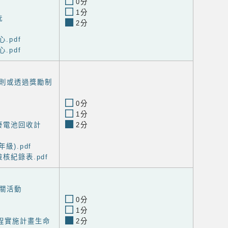
0分
1分
洗
2分
.pdf
.pdf
則或透過獎勵制
0分
1分
廢電池回收計
2分
級).pdf
核紀錄表.pdf
關活動
0分
1分
程實施計畫生命
2分