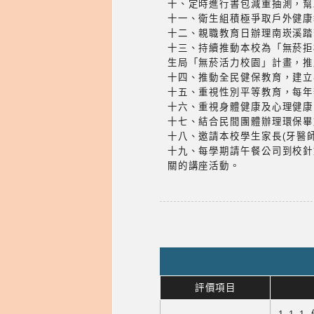
十、定時進行書包減重抽測，幫
十一、衛生組積極爭取戶外健康
十二、親職教育日辦理南崁溪踏
十三、持續推動本校為「無菸拒
生局「無菸活力校園」計畫，推
十四、推動全民健保教育，建立
十五、重視性別平等教育，每年
十六、重視身體健康及心理健康
十七、結合民間團體辦理環保畢
十八、邀請本校學生家長(牙醫
十九、每學期請午餐公司到校針
關的講座活動。
評價項目