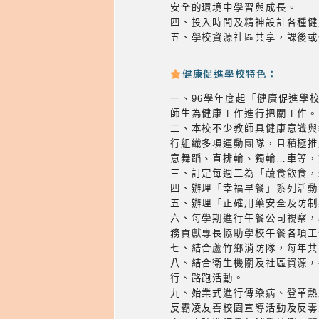
安全的環境中學習與成長。
四、投入時間及精神設計各種健
五、學校資源社區共享，課後或
健康促進學校特色：
一、96學年度起「健康促進學
師生為健康工作進行把關工作。
二、本校不少教師具健康意識與
行組織多項運動團隊，且積極推
意舞蹈、直排輪、獨輪…車等，
三、訂定每週二為「蔬食飲食，
四、辦理「幸福早餐」系列活動
五、辦理「正確用藥安全及防制
六、每學期進行午餐公司視察，
務貢獻專長協助學校午餐各項工
七、結合蘆竹鄉消防隊，每年共
八、結合衛生機關及社區資源，
行、路跑活動。
九、始業式進行傳染病、登革熱
反霸凌友善校園宣導活動及反毒