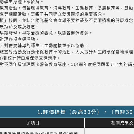
助學生身體正常發育。
教育活動，包含環境教育、海洋教育、生態教育、食農教育等，鼓勵
查等相關活動，讓親子共同建立愛護環境的重要觀念。
檳」校園，並結合陽光基金會宣導不要抽菸及不要嚼檳榔的健康概念。1
展拒菸及戒菸觀念。
早期發現，早期治療的觀念，以節省健保資源。
辦理各項宣導活動。
，對需要輔導的師生，主動關懷並予以協助。
旅宣導活動及行動環保教育車的活動，大大提升師生的環保愛地球理
師)到校進行口腔保健宣導講座。
對不同年級辦理兩次營養教育講座，114學年度連同蔬果五七九的講
1.評價指標（最高30分），（自評3
子項目
相關成果及