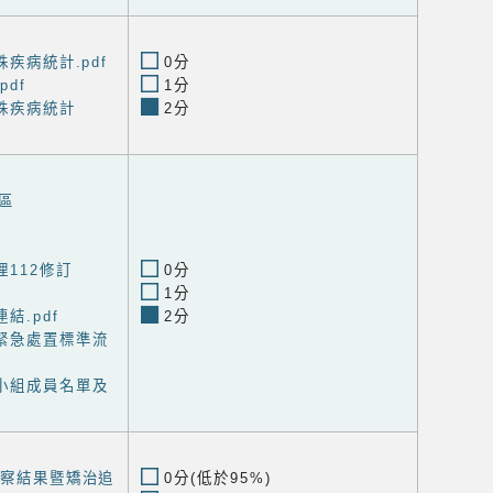
殊疾病統計.pdf
0分
df
1分
特殊疾病統計
2分
區
112修訂
0分
1分
結.pdf
2分
緊急處置標準流
小組成員名單及
診察結果暨矯治追
0分(低於95%)