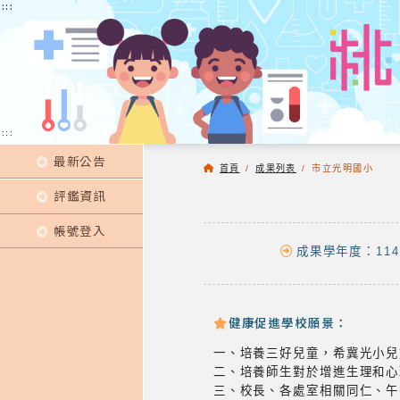
:::
:::
:::
最新公告
首頁
/
成果列表
/
市立光明國小
評鑑資訊
帳號登入
成果學年度：114
健康促進學校願景：
一、培養三好兒童，希冀光小兒
二、培養師生對於增進生理和心
三、校長、各處室相關同仁、午