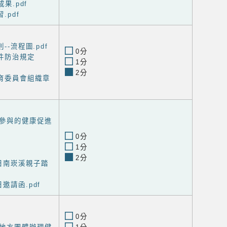
果.pdf
.pdf
--流程圖.pdf
0分
件防治規定
1分
2分
育委員會組織章
參與的健康促進
0分
1分
2分
日南崁溪親子踏
邀請函.pdf
0分