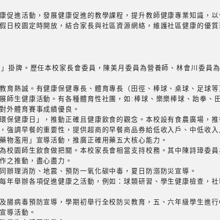
康促進活動，發展健康促進的教學課程，提升教師健康專業知識，以
假日校園定時開放，結合家長與社區資源網絡，維護社區健康的優質
校」掛牌。歷任本校家長會委員，陳美月委員為營養師、林會川委員
教育熱誠。有健康保健專長、體育專長（田徑、棒球、桌球、足球等
展師生健康活動。有各種體育性社團，如:棒球、樂樂棒球、跆拳、
對外體育賽事成績優良。
環保健康日」，推動正確且健康飲食的觀念。本校設有食農廣場，推
，強調早餐的重要性，提供超商的早餐商品券給低收入戶、中低收入
藥物濫用」宣導活動，推廣正確用藥五大核心能力。
為校園師生飲食做把關。本校家長會相當支持校務。其中陳詩璋委員
作之推動，盡心盡力。
同辦理消防、地震、預防一氧化碳中毒，夏日防溺防災宣導。
每年舉辦各項促進健康之活動，例如：球類研習、學生健康檢查，社
及腸病毒預防宣導，學期初舉行全校防災教育，五、六年級學生進行C
宣導活動。