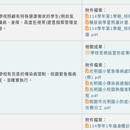
附件檔案：
-2 學校照顧有特殊健康需求的學生(例如氣
114學年第1學期_特
臟病、身障、高度近視等)建置個案管理並
糖尿病學童照護計畫.p
錄。
114學年第1學期_
圖.pdf
相關成果：
學校官網設置防疫專
附件檔案：
光明國小緊急傷病處理
-3 學校有完善的傳染病管制、校園緊急傷病
(修).pdf
定，並確實執行。
光明國小傳染病通報連
光明國小校園熱傷害
程.pdf
桃園市光明國小防疫
任務分工.pdf
附件檔案：
114學年1年級身體