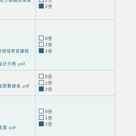
地方團體辦理健
1分
2分
0分
1分
育領域學習課程
2分
計示例.pdf
0分
1分
節數總表.pdf
2分
0分
1分
2分
書.pdf