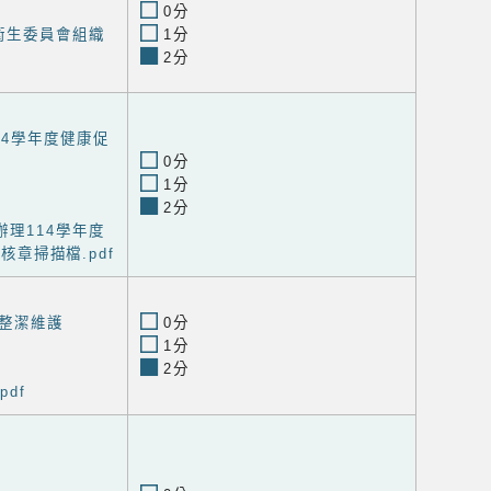
0分
衛生委員會組織
1分
2分
14學年度健康促
0分
1分
2分
理114學年度
核章掃描檔.pdf
整潔維護
0分
1分
2分
df