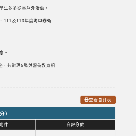
學生多多從事戶外活動。
11及113年度均申辦衛
念。
座，共辦理5場與營養教育相
查看自評表
0分）
附件
自評分數