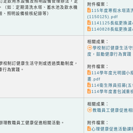
-2 訂定飲用水設備及照明設備管理辦法，定
附件檔案：
。（如：定期清洗水塔、蓄水池及飲水機
115年度寒假水塔清
驗、照明設備檢核紀錄等）
(1150125).pdf
1141125長紘更換濾心
1140828長紘更換濾心
相關成果：
學校制訂健康生活守
度，鼓勵健康行為實踐
-1 學校制訂健康生活守則或透過獎勵制度，
附件檔案：
康行為實踐。
114學年度光明國小
畫.pdf
114衛生隊員招募(五年
114學年度書包減重檢
相關成果：
教職員工健康促進相
-2 辦理教職員工健康促進相關活動。
附件檔案：
心理健康促進活動課