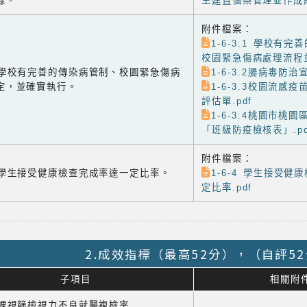
錄。
生建置個案管理並作成紀
附件檔案：
1-6-3.1 學校有
校園緊急傷病處理流程並
-3 學校有完善的傳染病管制、校園緊急傷病
1-6-3.2腸病毒防治宣
定，並確實執行。
1-6-3.3校園流感
評估單.pdf
1-6-3.4桃園市桃
「班級防疫檢核表」.pd
附件檔案：
-4 學生接受健康檢查完成率達一定比率。
1-6-4 學生接受健
定比率.pdf
2.成效指標（最高52分），（自評5
子項目
相關附
1 裸視篩檢視力不良就醫複檢率