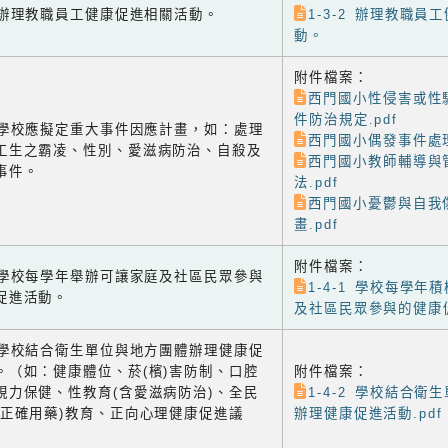
-2 辦理教職員工健康促進相關活動。
1-3-2 辦理教職員
動。
附件檔案：
西門國小性侵害或性
件防治規定.pdf
-3 學校應擬定重大事件因應計畫，如：處理
西門國小偶發事件處理
工生之霸凌、性別、愛滋病防治、自殺及
西門國小教師輔導與
事件。
法.pdf
西門國小憂鬱與自我
畫.pdf
附件檔案：
-1 學校每學年舉辦可讓家庭及社區民眾參與
1-4-1 學校每學年
促進活動。
及社區民眾參與的健康促
-2 學校結合衛生單位與地方團體辦理健康促
。（如：健康體位、菸(檳)害防制、口腔
附件檔案：
視力保健、性教育(含愛滋病防治)、全民
1-4-2 學校結合衛
含正確用藥)教育、正向心理健康促進議
辦理健康促進活動.pdf