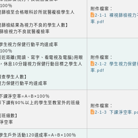
×100％
附件檔案：
視篩檢至合格眼科診所就醫複檢學生人
2-1-1 裸視篩檢視
率.pdf
視篩檢結果為視力不良的學生人數】
視篩檢視力不良就醫複檢率
2 學生視力保健行動平均達成率
×100％
到近距離(閱讀、寫字、看電視及電腦)用眼
附件檔案：
鐘，休息10分鐘視力保健行動目標之學生人
2-1-2 學生視力保
率.pdf
調查學生人數】
視力保健行動平均達成率
3 下課淨空率=A÷B×100％
節下課有90%以上的學生至教室外的班級
附件檔案：
2-1-3 下課淨空率.p
測班級數】
課淨空率
4 學生戶外活動120達成率=A÷B×100％