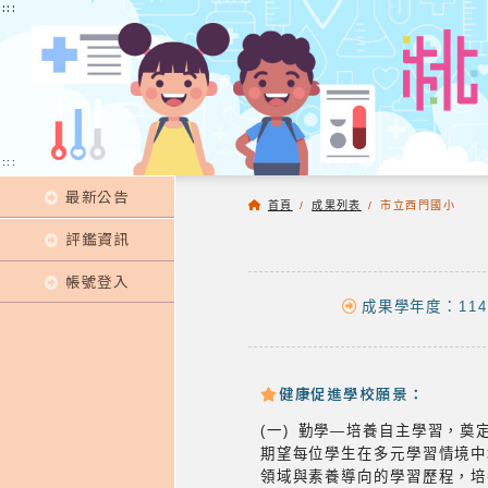
:::
:::
:::
最新公告
首頁
/
成果列表
/
市立西門國小
評鑑資訊
帳號登入
成果學年度：114
健康促進學校願景：
(一) 勤學—培養自主學習，奠
期望每位學生在多元學習情境中
領域與素養導向的學習歷程，培