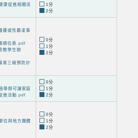
工健康促進相關活
1分
2分
騷擾或性霸凌事
0分
順位表.pdf
1分
管教學生辦
2分
傷害三級預防計
0分
積極舉辦可讓家庭
1分
進活動.pdf
2分
0分
生單位與地方團體
1分
2分