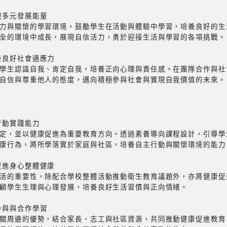
現多元發展能量
力與關懷的學習環境，鼓勵學生在活動與體驗中學習，培養良好的生
全的環境中成長，展現自信活力，勇於迎接生活與學習的各項挑戰。
養良好社會適應力
學生認識自我、肯定自我，培養正向心理與責任感。在團隊合作與社
自信與尊重他人的態度，邁向積極參與社會與實現自我價值的未來。
行動實踐能力
定，並以健康促進為重要教育方向。透過素養導向課程設計，引導學
康行為，將所學落實於家庭與社區，培養自主行動與關懷環境的能力
促進身心整體健康
活的重要性，除配合學校整體活動推動衛生教育議題外，亦將健康促
顧學生生理與心理發展，培養良好生活習慣與正向情緒。
參與與合作學習
關周邊的優勢，結合家長、志工與社區資源，共同推動健康促進教育