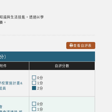
知識與生活技能。透過以學
養。
查看自評表
0分）
附件
自評分數
0分
學校實施計畫&
1分
成員
2分
0分
會
1分