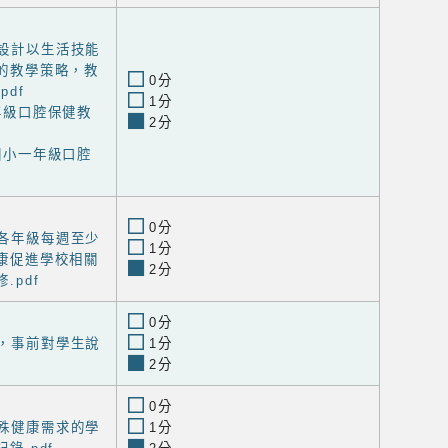
程設計以生活技能
的教學策略，教
0分
df
1分
一年級口腔保健教
2分
門國小一年級口腔
0分
程各年級每週至少
1分
康促進學校相關
2分
.pdf
0分
查，事前對學生說
1分
2分
0分
特殊健康需求的學
1分