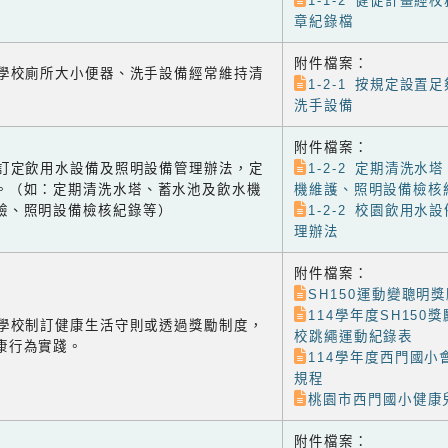
1-1-2 健促計畫經
章紀錄檔
附件檔案：
-1 學校廁所大小便器、洗手設備經常維持清
1-2-1 按規定設置
洗手設備
附件檔案：
-2 訂定飲用水設備及照明設備管理辦法，定
1-2-2 定期清洗水
。（如：定期清洗水塔、蓄水池及飲水機
機維護、照明設備檢核
驗、照明設備檢核紀錄等）
1-2-2 校園飲用水
理辦法
附件檔案：
SH150運動變聰明
114學年度SH150
-1 學校制訂健康生活守則或透過獎勵制度，
校跳繩運動紀錄表
康行為實踐。
114學年度西門國小
規程
桃園市西門國小健康
附件檔案：