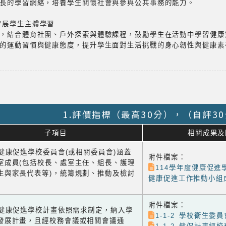
長的學習網絡，培養學生關懷社會與參與公共事務的能力。
發展學生主體學習
，結合體育社團、戶外探索與體驗課程，鼓勵學生在活動中學習健康
的運動習慣與健康態度，提升學生面對生活挑戰的身心韌性與健康素
1.評價指標（最高30分），（自評3
子項目
相關成果及
1 健康促進學校委員會(或相關委員會)涵蓋
附件檔案：
室成員(包括校長、處室主任、組長、護理
114學年度健康促進
生與家長代表等)，統籌規劃、推動及檢討
健康促進工作推動小組
附件檔案：
-2 健康促進學校計畫依照需求制定，納入學
1-1-2 學校衛生委員
發展計畫，且經校務會議或相關會議通