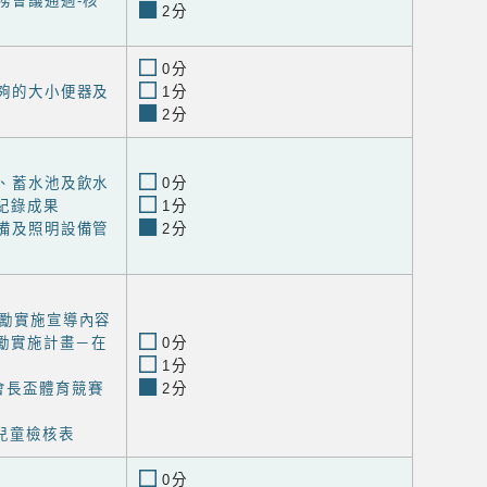
校務會議通過-核
2分
0分
足夠的大小便器及
1分
2分
塔、蓄水池及飲水
0分
紀錄成果
1分
設備及照明設備管
2分
獎勵實施宣導內容
獎勵實施計畫－在
0分
1分
會長盃體育競賽
2分
兒童檢核表
0分