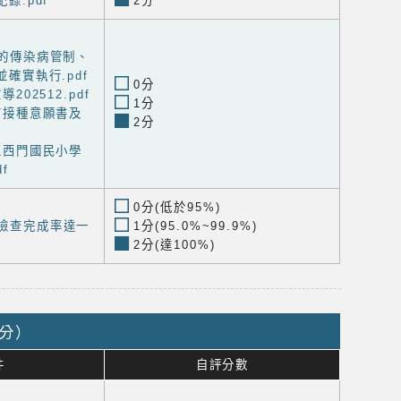
錄.pdf
2分
完善的傳染病管制、
確實執行.pdf
0分
導202512.pdf
1分
疫苗接種意願書及
2分
園區西門國民小學
f
0分(低於95%)
康檢查完成率達一
1分(95.0%~99.9%)
2分(達100%)
2分）
件
自評分數