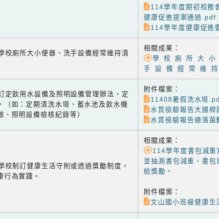
114學年度期初校務會
健康促進提案通過.pdf
114學年度健康促進
相關成果：
-1 學校廁所大小便器、洗手設備經常維持清
學 校 廁 所 大 小
手 設 備 經 常 維 持
附件檔案：
-2 訂定飲用水設備及照明設備管理辦法，定
11408暑假洗水塔.pd
。（如：定期清洗水塔、蓄水池及飲水機
水質檢驗報告大腸桿菌
驗、照明設備檢核紀錄等）
水質檢驗報告總落菌數
相關成果：
114學年度書包減
並抽測書包減重，書包
-1 學校制訂健康生活守則或透過獎勵制度，
給獎勵。
康行為實踐。
附件檔案：
文山國小班級健康生活