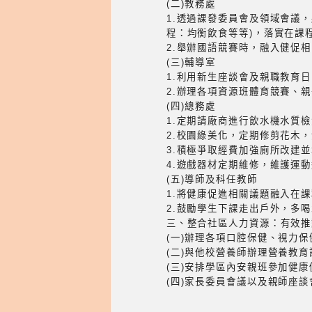
(二)教務處
1.透過課發委員會及領域會議
程：均衡飲食等等)，落實在課
2.舉辦國語競賽時，融入健促
(三)輔導室
1.利用新生座談會及親職教育
2.辦理各項資源班體育競賽、
(四)總務處
1.定期請廠商進行飲水機水質
2.校園綠美化，定期修剪花木
3.積極爭取經費加強廁所改建
4.遊戲器材定期維修，維護運
(五)導師及科任教師
1.將健康促進相關議題融入在
2.鼓勵學生下課走出戶外，多
三、整合社區人力資源：有效推
(一)辦理各項口腔保健、視力
(二)與他校營養師辦理營養教育
(三)安排學區內安親班參加健
(四)家長委員會議以及親師座