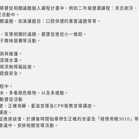
，將健促相關議題融入課程計畫中，例如二年級健康課程：貝氏刷牙
程活動中。
相關議題，如演講題目：口腔保健的重要議題等等。
日，宣導相關的議題，健康促進從小一做起。
親子趣味競賽等活動。
檢測與維護。
，清理水溝。
並增添無障礙設施。
動遊戲安全。
課程中。
喝水，多看綠色植物，以及多運動。
動健促活動
保健、正確用藥、愛滋宣導及CPR衛教宣導講座。
講座。
康促進座談會，於課後時間指導學生正確的坐姿及「規律用眼3010」
談會議中，安排相關宣導活動。