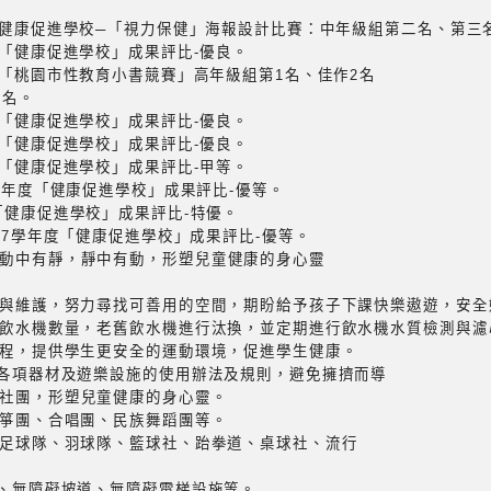
學年度健康促進學校─「視力保健」海報設計比賽：中年級組第二名、第
年度「健康促進學校」成果評比-優良。
年度「桃園市性教育小書競賽」高年級組第1名、佳作2名
3名。
年度「健康促進學校」成果評比-優良。
年度「健康促進學校」成果評比-優良。
年度「健康促進學校」成果評比-甲等。
2學年度「健康促進學校」成果評比-優等。
度「健康促進學校」成果評比-特優。
、97學年度「健康促進學校」成果評比-優等。
動中有靜，靜中有動，形塑兒童健康的身心靈
全與維護，努力尋找可善用的空間，期盼給予孩子下課快樂遨遊，安
足飲水機數量，老舊飲水機進行汰換，並定期進行飲水機水質檢測與濾
工程，提供學生更安全的運動環境，促進學生健康。
整各項器材及遊樂設施的使用辦法及規則，避免擁擠而導
社團，形塑兒童健康的身心靈。
古箏團、合唱團、民族舞蹈團等。
、足球隊、羽球隊、籃球社、跆拳道、桌球社、流行
所、無障礙坡道、無障礙電梯設施等。