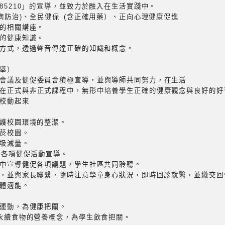
85210」的宣導，並致力於融入在生活實踐中。
滋病防治)、全民健保 (含正確用藥）、正向心理健康促進
場的相關講座。
確的健康知識。
的方式，透過聲音傳達正確的知識和概念。
舉）
會議及健促委員會積極宣導，並與導師共同努力，在生活
在正式與非正式課程中，無形中培養學生正確的健康觀念與良好的好
校動起來
維護校園環境的整潔。
無菸校園。
垃圾減量。
及各項健促活動宣導。
空中宣導健促各項議題，學生社區共同聆聽。
查，並與家長聯繫，隨時注意學童身心狀況，即時回診就醫，並繳交回
童體適能。
起運動，為健康把關。
動永續食物的營養概念，為學生飲食把關。