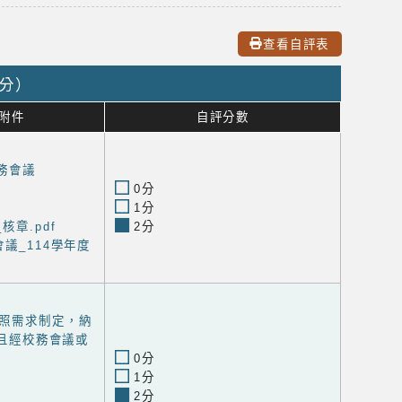
查看自評表
0分）
附件
自評分數
務會議
0分
1分
章.pdf
2分
議_114學年度
照需求制定，納
且經校務會議或
0分
1分
2分