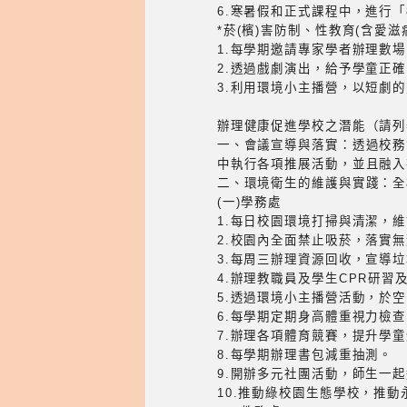
6.寒暑假和正式課程中，進行「
*菸(檳)害防制、性教育(含愛
1.每學期邀請專家學者辦理數
2.透過戲劇演出，給予學童正
3.利用環境小主播營，以短劇
辦理健康促進學校之潛能（請列
一、會議宣導與落實：透過校務
中執行各項推展活動，並且融入
二、環境衛生的維護與實踐：全
(一)學務處
1.每日校園環境打掃與清潔，
2.校園內全面禁止吸菸，落實
3.每周三辦理資源回收，宣導
4.辦理教職員及學生CPR研習
5.透過環境小主播營活動，於
6.每學期定期身高體重視力檢
7.辦理各項體育競賽，提升學
8.每學期辦理書包減重抽測。
9.開辦多元社團活動，師生一
10.推動綠校園生態學校，推