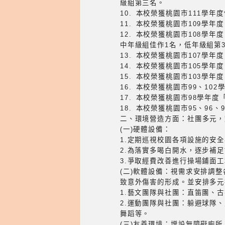
級組第三名。
10. 本校榮獲桃園市111
11. 本校榮獲桃園市109學
12. 本校榮獲桃園市108學
中年級組佳作1名，低年級組第
13. 本校榮獲桃園市107學
14. 本校榮獲桃園市105學
15. 本校榮獲桃園市103學
16. 本校榮獲桃園市99、10
17. 本校榮獲桃園市98學年
18. 本校榮獲桃園市95、96
二、環境營造方面：社團多元，
(一)硬體設備：
1.定期巡視校園各項設施的安
2.為落實多喝白開水，逐步補
3.爭取經費改善進行操場鋪面
(二)軟體設備：視需求安排調
致意外傷害的形成。並安排多元
1.藝文團隊與社團：直笛團、
2.運動團隊與社團：躲避球隊
舞蹈等。
(三)友善環境：增設無障礙廁