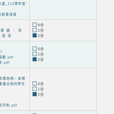
議_114學年度
委員會成員
0分
 便 器 、 洗
1分
 清 潔
2分
0分
f
1分
數.pdf
2分
.pdf
重宣導為例，宣導
重量合格的學生
0分
1分
2分
守則.pdf