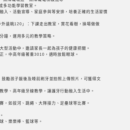
造成多功能學習教室。
融入、活動宣導、家庭參與等安排，培養正確的生活習慣
天戶外遠眺120」：下課走出教室，賞花看樹，操場做做
十分鐘，運用多元的教學策略。
等大型活動中，邀請家長一起為孩子的健康把關。
正，中高年級著重3010，適時放鬆眼球。
組，鼓勵孩子飯後及睡前刷牙並拍照上傳照片，可獲得文
牙教學、高年級牙線教學，讓護牙行動融入生活中。
競賽，如拔河、跳繩、大隊接力、足壘球等比賽。
。
避球、樂樂棒、籃球等。