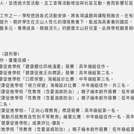
人，並透過大型活動、志工宣導活動增加與社區互動，進而影響社區
工作之一，學校透過各式活動安排，將各項議題與課程相融合，在有
提升，期許學生在文山人性化的環境教養下，能成為高素養的國民，
藝多元、專業成長、精緻活化」的健康文山好兒童，此與學校願景相
（請列舉）
作，屢獲佳績。
度健康促進學校「健康體位四格漫畫」競賽：高年級組佳作。
度健康促進學校「健康促進正向標語」競賽：高年級組第二名。
度健康促進學校「口腔保健」海報設計比賽：中年級組第三名。
年度健康促進學校「視力保健」海報設計比賽：中年級組佳作，共三名。
年度健康促進學校「性教育（含愛滋病防治）」親子繪本創作競賽：低年
年度健康促進學校「性教育（含愛滋病防治）」親子繪本創作競賽：低年
二名。
度健康促進學校─「正向心理教育」標語競賽：高年級組第一名。
年度「推動月經教育及性別平等教育」繪畫比賽：中年級組佳作一名、高
度「健康促進學校」成果評比-優良。
健康促進學校「性教育（含愛滋病防治）」親子繪本創作競賽：低年級組