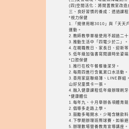
(四)空間活化：將閒置教室改
三、良好習慣的養成：透過課程
*視力保健
1.「規律用眼3010」與「天
運動。
2.教師教學單槍使用不超過二
3.推動生活中「四電少於二」。
4.在親職教日、家長日、迎新
5.低年級加強書寫閱讀時坐姿端
*口腔保健
1.推行在校午餐餐後潔牙。
2.每周四進行含氟漱口水活動。
3.善用家庭聯絡簿、LINE群
山好兒童獎卡一張。
4.融入健康課程低年級辦理刷
*健康體位
1.每年九、十月舉辦各項體育
2.倡導多走路上學。
3.鼓勵多喝開水，少喝含糖飲料
4.下學期辦理班際球賽，如躲
5.辦理數場營養教育宣導講座。