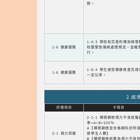
錄。
1-6-3 學校有完善的傳染病
1-6 健康服務
校園緊急傷病處理規定，並確
行。
1-6-4 學生接受健康檢查完
1-6 健康服務
一定比率。
2.
評價項目
子項目
2-1-1 裸視篩檢視力不良就
率=A÷B×100％
A【裸視篩檢至合格眼科診所
2-1 視力保健
檢學生人數】
B【裸視篩檢結果為視力不良