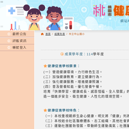
:::
:::
網站
:::
最新公告
首頁
/
成果列表
/
市立中山國小
評鑑資訊
帳號登入
成果學年度：114
學年度
健康促進學校願景：
(一）營造健康環境，力行綠色生活。
(二）加強健康教育，建立健康行為。
(三）強化健康服務，增進健康照護。
(四）普及營養知能，優化營養午餐。
培育「快樂學習、健康成長、感恩惜福、全人發展」
造一個進步安全、衛生健康、人性化的環境空間。
健康促進學校特色：
（一）本校重視親師生身心健康，明文將「健康」列
（二）本校結合社區醫療體系、志工組織、其他社會
（三）運動社團蓬勃發展，帶動師生運動風氣；社團