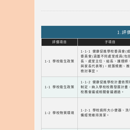
1.
評價項目
子項目
1-1-1 健康促進學校委員會(
委員會)涵蓋不同處室成員(包
1-1 學校衛生政策
長、處室主任、組長、護理師
與家長代表等)，統籌規劃、
檢討事宜。
1-1-2 健康促進學校計畫依
1-1 學校衛生政策
制定，納入學校校務發展計畫
校務會議或相關會議通過。
1-2-1 學校廁所大小便器、
1-2 學校物質環境
備經常維持清潔。