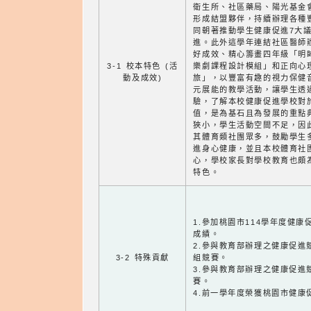
衛生所、社區藥局、陽光基金
形成結盟夥伴，持續辦理各種
同朝著推動學生健康促進7大
進。此外這學年連結社區醫師
好成效、精心籌畫四年級「明
3-1 校本特色 (活
樂劇課程設計模組」和正向心
動及成效)
旅」，以豐富有趣的視力保健
元展能的教學活動，讓學生透
驗，了解本校健康促進學校對
值，是為基石且為發展的重點
狹小，學生活動空間不足，因
其體育類社團眾多，鼓勵學生
進身心健康，並且本校體育社
心，學校家長對學校教育也頗
特色。
1.參加桃園市114學年度健
成績。
2.參與教育部辦理之健康促進
3-2 特殊貢獻
組競賽。
3.參與教育部辦理之健康促進
賽。
4.前一學年度榮獲桃園市健康