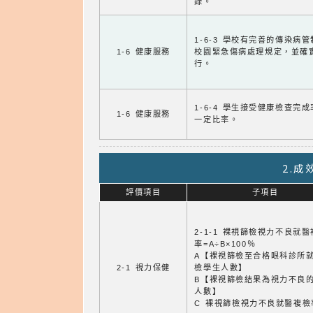
錄。
1-6-3 學校有完善的傳染病
1-6 健康服務
校園緊急傷病處理規定，並確
行。
1-6-4 學生接受健康檢查完
1-6 健康服務
一定比率。
2.
評價項目
子項目
2-1-1 裸視篩檢視力不良就
率=A÷B×100％
A【裸視篩檢至合格眼科診所
2-1 視力保健
檢學生人數】
B【裸視篩檢結果為視力不良
人數】
C 裸視篩檢視力不良就醫複檢