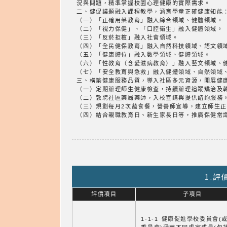
況與問題，精準掌握校園心理健康的實際需求。
二、健促議題融入課程教學，涵育學童正確健康知能
（一）「正確用藥教育」融入綜合領域、健體領域。
（二）「視力保健」、「口腔衛生」融入健體領域。
（三）「反菸拒檳」融入社會領域。
（四）「全民健保教育」融入自然科技領域、語文領
（五）「健康體位」融入數學領域、健體領域。
（六）「性教育（含愛滋病教育）」融入藝文領域、
（七）「安全教育與急救」融入健體領域、自然領域
三、構築健康服務品質，導入社區多元資源，開展健
（一）定期辦理師生健康檢查，持續辦理追蹤矯治及
（二）敦聘社區藥局藥師，入校宣講與提供諮詢服務
（三）規劃每月2次蔬食餐，營養師宣導，建立師生
（四）結合親職教育日、新生家長日等，推廣保健常
1.
評價項目
子項目
1-1-1 健康促進學校委員會(