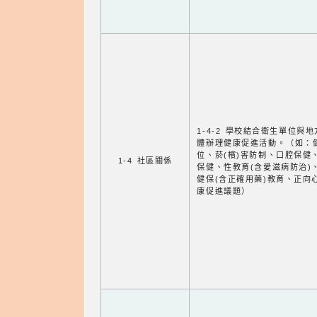
1-4-2 學校結合衛生單位與
體辦理健康促進活動。（如：
位、菸(檳)害防制、口腔保健
1-4 社區關係
保健、性教育(含愛滋病防治)
健保(含正確用藥)教育、正向
康促進議題）