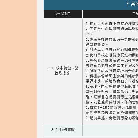
3.
評價項目
子
1.在原人力配置下成立心理健
2.了解學生心理健康問題與現
求。
3.確保學校成員都有平等的參
得學校資源。
4.創造與支持有益於心理健康
善使用學校心理健康促進相關
5.重視心理健康及師生的社會
的教育氣氛來鼓勵學生參與及
3-1 校本特色 (活
6.課程活動設計適切地結合心
動及成效)
7.積極辦理親師生參與的健康
親師座談、親職教育日等，提
8.辦理正向心理標語學藝競賽
學藝創作形式，增進親師生對
能。競賽旨在培養健康生活態
係、意義感與成就感，並落實
9.依據SH150健康體適能
並參與各項表演活動與體育競
升運動興趣，促進健康身心發
3-2 特殊貢獻