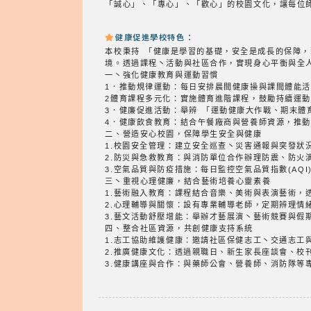
「誠心」、「專心」、「歡心」的校園文化，讓每位
健康促進學校特色：
本校秉持 「健康是學習的基礎，安全是成長的保障
境。透過課程丶活動與社區合作，實現身心平衡與全
一丶強化健康教育與運動習慣
1．推動規律運動：每日安排晨間健康操與課間體能
2體育課程多元化：實施體育進階課程，鼓勵持續運
3．健廉促進活動：舉辨 「運動健康大作戰、期末
4．健康飲食教育：結合午餐廠商與營養師資源，推
二、營造安心校園，保障學生安全與健康
1.校園安全管理：建立安全巡查丶災害通報與突發狀
2.防災與急救教育：與消防單位合作辦理防震、防火
3.空氣品質與防疫措施：每日監控空氣品質指數(AQ
三丶重視心理健廉，結合藝術培養心靈素養
1.藝術融入教育：課程結合音樂、美術與表演藝術，
2.心理輔導與關懷：設有專業輔導老師，定期辨理情
3.藝文活動舒壓增能：舉辦才藝展演丶藝術競賽與假
四、整合社區資源，共創健康支持系統
1.志工協助維護健康：邀請社區保健志工丶交通志工
2.推廣健康文化：透過親職日、新生家長座談會、校
3.健康講座與合作：與藥師公會、營養師、消防隊等