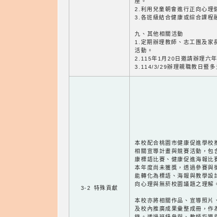
座。
2.利用兒童朝會進行正向心理
3.各班級結合健康或綜合課程
九、其他相關活動
1.定期辦理教師、志工團及家
活動。
2.115年1月20日邀請辦理
3.114/3/29辦理親職教日
本校配合桃園市健康促進學校
相關宣導計畫與競賽活動，包
康標語比賽、健康促進海報比
本年度尚未獲獎，透過參賽與
能轉化為標語、海報與教學設
向心理與無菸校園議題之理解
3-2 特殊貢獻
本校亦將相關作品、宣導照片
及校內推廣成果彙整成冊，作