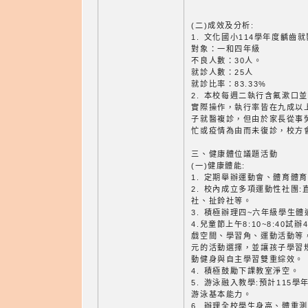
(二)成效及分析:
1. 文化國小114學年度齲齒
對象：一和四年級
不良人數：30人。
就診人數：25人
就診比率：83.33%
2. 本校每週二執行含氟漱口
實際操作，執行率皆在九成以
子就醫複診，但由於家長從事
忙或疫情為由而未復診，校方
三、健康體位議題活動
(一)健康體能:
1. 定期舉辦運動會、體育體
2. 校內成立多項運動性社團
社、扯鈴社等。
3. 積極辦理四~六年級學生
4.兒童節上午8:10~8:40
戲空間、學習角、運動活動等
元的活動選擇，並讓孩子學習
動健身與自主學習雙重綜效。
4. 積極鼓勵下課教室淨空。
5. 游泳融入教學:預計115
游泳基本能力。
6. 辦理全校學生身高、體重