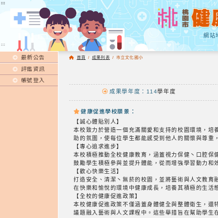
:::
:::
網站
:::
最新公告
首頁
/
成果列表
/
市立文化國小
評鑑資訊
帳號登入
成果學年度：114
學年度
健康促進學校願景：
【誠心體貼別人】
本校致力於營造一個充滿關愛和支持的校園環境，培
助的氛圍，使每位學生都能感受到他人的關懷與尊重
【專心追求進步】
本校積極推動全校健康教育，涵蓋視力保健丶口腔保
鼓勵學生積極參與並提升體能，從而增強學習動力和
【歡心快樂生活】
打造安全、清潔丶無菸的校園，並將藝術與人文教育
在快樂和愉悅的環境中健康成長，培養其積極的生活
【全校的健康促進政策】
本校健康促進政策不僅涵蓋身體健全與整體衛生，還
議題融入藝術與人文課程中。這些舉措旨在幫助學生