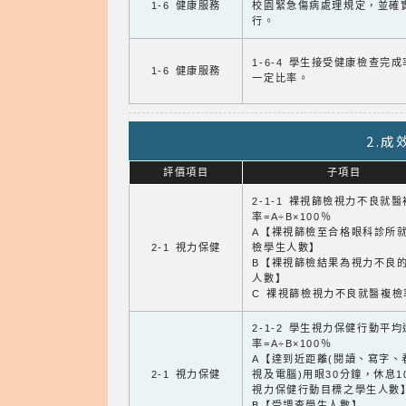
1-6 健康服務
校園緊急傷病處理規定，並確
行。
1-6-4 學生接受健康檢查完
1-6 健康服務
一定比率。
2.
評價項目
子項目
2-1-1 裸視篩檢視力不良就
率=A÷B×100％
A【裸視篩檢至合格眼科診所
2-1 視力保健
檢學生人數】
B【裸視篩檢結果為視力不良
人數】
C 裸視篩檢視力不良就醫複檢
2-1-2 學生視力保健行動平
率=A÷B×100％
A【達到近距離(閱讀、寫字、
2-1 視力保健
視及電腦)用眼30分鐘，休息1
視力保健行動目標之學生人數
B【受調查學生人數】