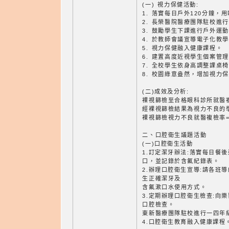
(一) 視力保健活動:
1. 落實每日戶外120分鐘，用
2. 長榮醫院醫療團隊駐校進
3. 鼓勵學生下課進行戶外運
4. 於教師會議宣導電子化教
5. 視力保健融入健康課程。
6. 建置高度近視學生個案管
7. 全校學生依身高調整課桌
8. 校園綠意盎然，增加視力
(二)成效及分析:
裸視篩檢至合格眼科診所就醫複
經裸視篩檢結果為視力不良的學
裸視篩檢視力不良就醫複檢率=
二、口腔衛生議題活動
(一)口腔衛生活動
1.訂定潔牙辦法:落實每日餐
口，並記錄於含氟紀錄表。
2.辦理口腔衛生宣導:請各班
生正確潔牙及
含氟漱口水使用方式。
3.定期辦理口腔衛生檢查:向
口腔檢查。
東新醫療團隊駐校進行一四年
4.口腔衛生教育融入健康課程