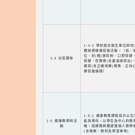
1-4-2 學校結合衛生單位與
體辦理健康促進活動。（如：
位、菸(檳)害防制、口腔保健
1-4 社區關係
保健、性教育(含愛滋病防治)
健保(含正確用藥)教育、正向
康促進議題）
1-5-1 健康教育課程設計以
1-5 健康教學與活
能為導向，以學生為中心的教
動
略。授課教師應建置個人教學
(含教案、教材及學習單等)