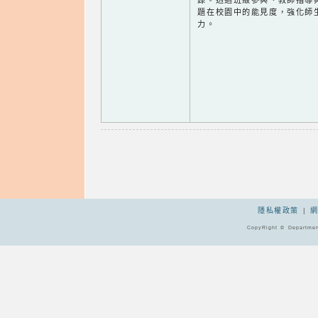
錄。透過班級參與、教師指導
題在校園中的能見度，強化師
力。
隱私權政策
|
CopyRight © Departmen