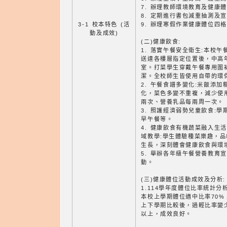
7. 辦理教師環境教育及健康
8. 定期進行書包減重抽測及
3-1 校本特色 (活
9. 辦理寒假作業健康體位四
動及成效)
(二)健康飲食:
1. 落實午餐安全衛生:本校
送達各樓層指定位置後，中高
室。打菜學生穿戴午餐專用圍
潔。全校師生皆使用自帶的環
2. 午餐食譜多變化:米飯添
化，菜色多變不重複，減少使
兩次、營養乳品每兩周一次。
3. 照護經濟弱勢兒童飲食:
早午餐等。
4. 健康飲食有機蔬菜融入生
域教學:學生體驗種菜樂趣，
生長，深刻體會健康飲食與環
5. 舉辦各年級午餐營養教育
動。
(三)健康體位活動成效及分析:
1.114學年度體位比率統計分
本校上學期體位適中比率70%
上下學期比較後，過輕比率變
以上，成效良好。