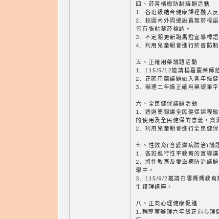
四、菸害檳榔防制議題活動
1. 各班級結合健康課程融入
2. 校園內外周邊設置無菸標
皆有張貼禁菸標誌。
3. 不定期更新跑馬燈宣導標
4. 利用兒童朝會進行菸害防
五、正確用藥議題活動
1. 115/5/12邀請楊嘉慶
2. 正確用藥議題融入各年級
3. 辦理二年級正確用藥硬筆
六、全民健保議題活動
1. 透過簡報讓全民健保課程
的使用及全民健保的意義，資
2. 利用兒童朝會進行全民健
七、性教育(含愛滋病防治)議
1. 各班進行性平教育的宣導
2. 將性教育及愛滋病防治議
學中。
3. 115/6/2邀請白雪媽
生護理講座。
八、正向心理健康促進
1.輔導室辦理六年級正向心理