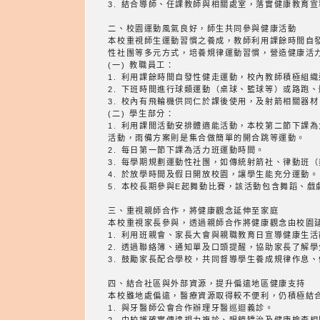
3. 結合導師、任課教師與相關處室，落實健康教育
二、校園運動風氣良好，師生共同參與健康活動
本校重視師生運動習慣之養成，教師利用課餘時間自
性社團等多元方式，培養規律運動習慣，營造健康活
(一) 教職員工：
1. 利用課餘時間自發性健走運動，校內教師積極組
2. 下班時間進行球類運動（桌球、籃球等）或路跑
3. 校內有飛輪機供同仁於課後使用，及射箭相關器材
(二) 學生部分：
1. 利用課間活動安排體適能活動，本校第二節下課
活動，雨備方案則是集合做簡單的開合跳等運動。
2. 每日第一節下課為活力班運動時間。
3. 每學期規劃運動性社團，如傳統射箭社、律動班
4. 於放學時間及假日開放校園，讓學生能充分運動。
5. 本校長期參與E起舞動比賽，該活動包含舞蹈、
三、重視親師合作，將健康觀念延伸至家庭
本校重視家長參與，透過親師合作將健康觀念由校園
1. 利用班親會、家長大會與親職教育日宣導健康生
2. 透過聯絡簿、通知單及口頭提醒，協助家長了解
3. 鼓勵家長配合學校，共同督導學生養成規律作息
四、結合社區與外部資源，提升偏遠地區健康支持
本校雖地處偏遠，醫療資源取得較不便利，仍積極結
1. 與牙醫師公會合作辦理牙醫巡迴義診。