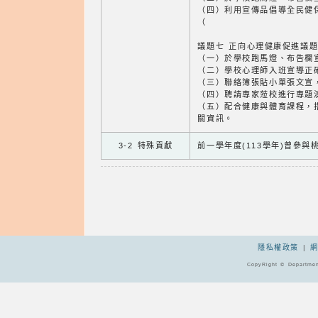
（四）利用宣傳品倡導全民健
（
議題七 正向心理健康促進議
（一）於學校跑馬燈、布告欄
（二）學校心理師入班宣導正
（三）聯絡簿張貼小單張文宣
（四）聘請專家蒞校進行專題
（五）配合健康與體育課程，
關資訊。
3-2 特殊貢獻
前一學年度(113學年)曾參
隱私權政策
|
CopyRight © Departmen