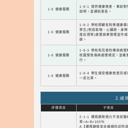
1-6-1 提供健康檢查，事前
1-6 健康服務
說明，並通知家長。
1-6-2 學校照顧有特殊健康
學生(例如氣喘、心臟病、身
1-6 健康服務
度近視等)建置個案管理並作成
錄。
1-6-3 學校有完善的傳染病
1-6 健康服務
校園緊急傷病處理規定，並確
行。
1-6-4 學生接受健康檢查完
1-6 健康服務
一定比率。
2.
評價項目
子項目
2-1-1 裸視篩檢視力不良就
率=A÷B×100％
A【裸視篩檢至合格眼科診所