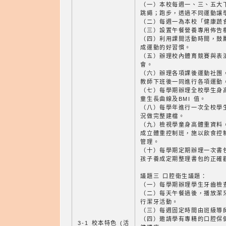
（一）本校每週一、三、五大
跳繩；跑步，透過不同運動讓
（二）每週一為本校「健康蔬
（三）設置午餐營養專用佈告
（四）利用課間活動時間，鼓
成運動的好習慣。
（五）辦理校內體育競賽與表
會。
（六）辦理各項課後運動社團
教師下班後一同進行各項運動
（七）每學期辦理全校學生身
童生長曲線及BMI 值。
（八）每學年進行一次全校學
況做完整建檔。
（九）檢視學童身高體重資料
成立體重控制班，施以飲食控
管理。
（十）每學期定期辦理一次書
孩子養成定期整理書包的正確
議題三 口腔衛生議題：
（一）每學期辦理學生牙齒檢
（二）每天午餐過後，播放潔
行潔牙活動。
（三）每週固定時間由班級導
（四）邀請學有專精的口腔保
3-1 校本特色 (活