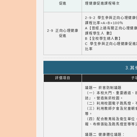
促進
理健康促進課程場次
2-9-2 學生參與正向心理健
課程比率=A÷B×100％
A【曾經上過有關正向心理健
2-9 正向心理健康
課程學生人 數】
促進
B【全校學生總人數】
C 學生參與正向心理健康促進
比率
3.
評價項目
子
議題一 菸害防制議題
（一）本校大門、重要通道、
誌』，營造無菸校園。
（二）利用校園電子跑馬燈，
（三）利用教師夕會及兒童朝
導。
（四）配合教育局及衛生單位
報、布條張貼及跑馬燈宣導等
議題二 健康體位議題：