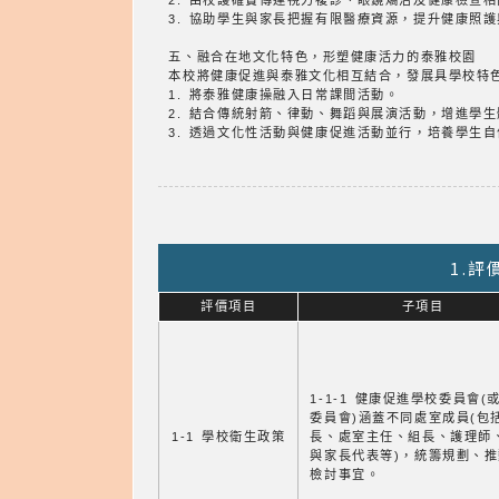
2. 由校護確實傳達視力複診、眼鏡矯治及健康檢查
3. 協助學生與家長把握有限醫療資源，提升健康照
五、融合在地文化特色，形塑健康活力的泰雅校園
本校將健康促進與泰雅文化相互結合，發展具學校特
1. 將泰雅健康操融入日常課間活動。
2. 結合傳統射箭、律動、舞蹈與展演活動，增進學
3. 透過文化性活動與健康促進活動並行，培養學生
1.
評價項目
子項目
1-1-1 健康促進學校委員會(
委員會)涵蓋不同處室成員(包
1-1 學校衛生政策
長、處室主任、組長、護理師
與家長代表等)，統籌規劃、
檢討事宜。