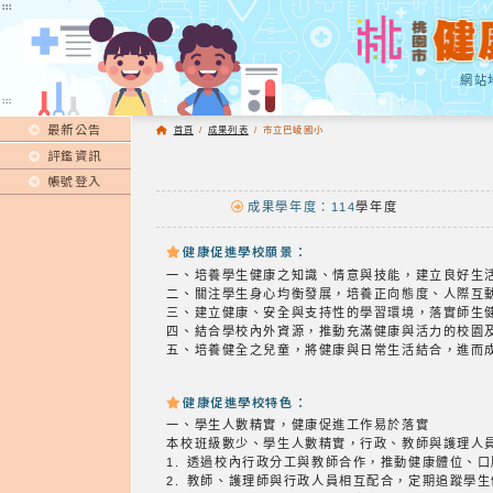
:::
:::
網站
:::
最新公告
首頁
/
成果列表
/
市立巴崚國小
評鑑資訊
帳號登入
成果學年度：114
學年度
健康促進學校願景：
一、培養學生健康之知識、情意與技能，建立良好生
二、關注學生身心均衡發展，培養正向態度、人際互
三、建立健康、安全與支持性的學習環境，落實師生
四、結合學校內外資源，推動充滿健康與活力的校園
五、培養健全之兒童，將健康與日常生活結合，進而
健康促進學校特色：
一、學生人數精實，健康促進工作易於落實
本校班級數少、學生人數精實，行政、教師與護理人
1. 透過校內行政分工與教師合作，推動健康體位、
2. 教師、護理師與行政人員相互配合，定期追蹤學