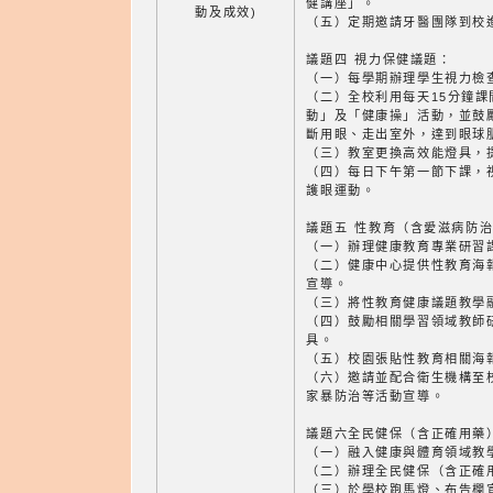
健講座」。
動及成效)
（五）定期邀請牙醫團隊到校
議題四 視力保健議題：
（一）每學期辦理學生視力檢
（二）全校利用每天15分鐘
動」及「健康操」活動，並鼓
斷用眼、走出室外，達到眼球
（三）教室更換高效能燈具，
（四）每日下午第一節下課，
護眼運動。
議題五 性教育（含愛滋病防
（一）辦理健康教育專業研習
（二）健康中心提供性教育海
宣導。
（三）將性教育健康議題教學
（四）鼓勵相關學習領域教師
具。
（五）校園張貼性教育相關海
（六）邀請並配合衛生機構至
家暴防治等活動宣導。
議題六全民健保（含正確用藥
（一）融入健康與體育領域教
（二）辦理全民健保（含正確
（三）於學校跑馬燈、布告欄