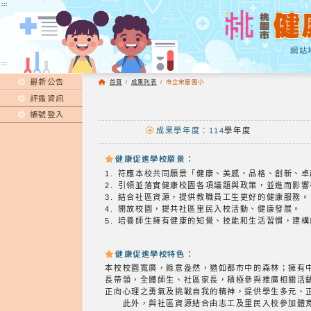
:::
:::
網站
:::
最新公告
首頁
/
成果列表
/
市立宋屋國小
評鑑資訊
帳號登入
成果學年度：114
學年度
健康促進學校願景：
1. 符應本校共同願景「健康、美感、品格、創新、
2. 引領並落實健康校園各項議題與政策，並進而影
3. 結合社區資源，提供教職員工生更好的健康服務。
4. 開放校園，提共社區里民入校活動、健康發展。
5. 培養師生擁有健康的知覺、技能和生活習慣，建
健康促進學校特色：
本校校園寬廣，綠意盎然，猶如都市中的森林；擁有
長帶領，全體師生、社區家長，積極參與推廣相關活
正向心理之勇氣及挑戰自我的精神，提供學生多元、
此外，與社區資源結合由志工及里民入校參加體育