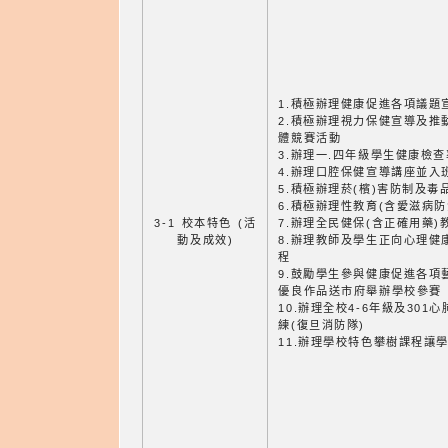
1.積極辦理健康促進各項議題
2.積極辦理視力保健宣導及推
體競賽活動
3.辦理一.四年級學生健康檢查
4.辦理口腔保健宣導講座並入
5.積極辦理菸(檳)害防制及
6.積極辦理性教育(含愛滋病
3-1 校本特色 (活
7.辦理全民健保(含正確用藥
動及成效)
8.辦理教師及學生正向心理健
程
9.鼓勵學生參與健康促進各項
優良作品送市府舉辦學校參賽
10.辦理全校4-6年級及301
練(復旦消防隊)
11.辦理學校特色攀樹課程讓