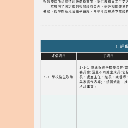
與醫療院所洽談特約級健檢事宜，提供教職員工生更
本校除了固定編列相關經費費外，辦理相關體育性
募款，如學區新光合纖平鎮廠，今學年度補助本校經
1.
評價項目
子項目
1-1-1 健康促進學校委員會(
委員會)涵蓋不同處室成員(包
1-1 學校衛生政策
長、處室主任、組長、護理師
與家長代表等)，統籌規劃、
檢討事宜。