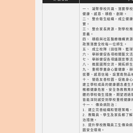
一、 凝聚學校共識、落實學
健康、感恩、積極、創新。
二、 整合衛生組織，成立健
實。
三、 整合家長資源，對學校
意義。
四、 積極與社區醫療機構資
政策落實全校每一位師生。
五、 成立校隊（田徑隊、籃
六、 舉辦健促各項相關藝文
七、 舉辦健促各項議題宣導
八、 推展國際交流，開拓師
九、 重視學童身心靈健康，
拔賽、感恩信箱、設置南勢品
十、 營造友善校園，促進身
建立學校成員的健康觀念產生
檳榔健康危害、安全急救教育
體的學校衛生措施，期望透過
皆能深刻感受到學校重視健康
十一、 傳染病防治：
1. 建立完善組織和管理策略
2. 教職員、學生及家長都了
治措施。
3. 提升學校教職員工生傳染
園安全環境。