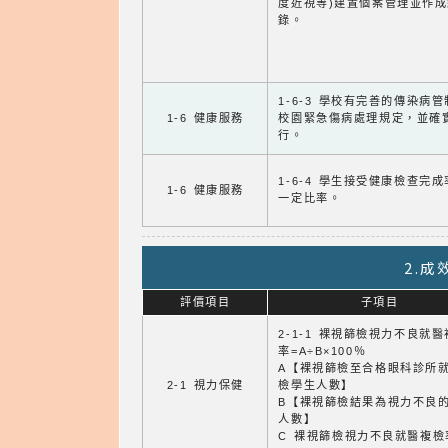
度近視等)建置個案管理並作成
錄。
1-6-3 學校有完善的傳染病
1-6 健康服務
校園緊急傷病處理規定，並確
行。
1-6-4 學生接受健康檢查完
1-6 健康服務
一定比率。
2.
評價項目
子項目
2-1-1 裸視篩檢視力不良就
率=A÷B×100％
A【裸視篩檢至合格眼科診所
2-1 視力保健
檢學生人數】
B【裸視篩檢結果為視力不良
人數】
C 裸視篩檢視力不良就醫複檢