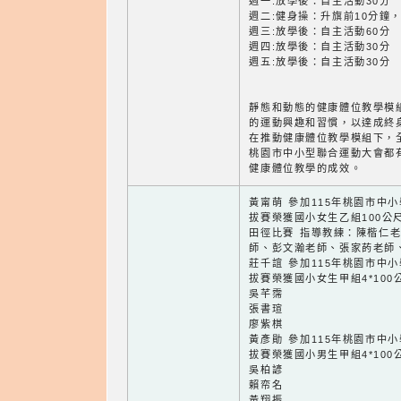
週一:放學後：自主活動30分
週二:健身操：升旗前10分鐘，
週三:放學後：自主活動60分
週四:放學後：自主活動30分
週五:放學後：自主活動30分
靜態和動態的健康體位教學模
的運動興趣和習慣，以達成終
在推動健康體位教學模組下，
桃園市中小型聯合運動大會都
健康體位教學的成效。
黃甯萌 參加115年桃園市中
拔賽榮獲國小女生乙組100公
田徑比賽 指導教練：陳楷仁
師、彭文瀚老師、張家菂老師
莊千誼 參加115年桃園市中
拔賽榮獲國小女生甲組4*100
吳芊霈
張書瑄
廖紫棋
黃彥勛 參加115年桃園市中
拔賽榮獲國小男生甲組4*100
吳柏諺
賴帟名
黃翔振