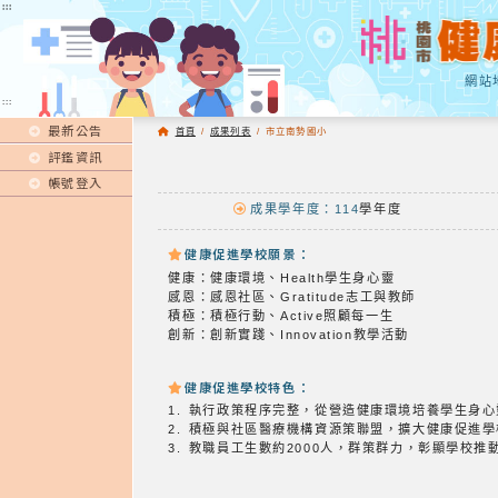
:::
:::
網站
:::
最新公告
首頁
/
成果列表
/
市立南勢國小
評鑑資訊
帳號登入
成果學年度：114
學年度
健康促進學校願景：
健康：健康環境、Health學生身心靈
感恩：感恩社區、Gratitude志工與教師
積極：積極行動、Active照顧每一生
創新：創新實踐、Innovation教學活動
健康促進學校特色：
1. 執行政策程序完整，從營造健康環境培養學生身
2. 積極與社區醫療機構資源策聯盟，擴大健康促進
3. 教職員工生數約2000人，群策群力，彰顯學校