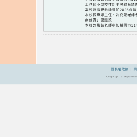
工作國小學校性別平等教育議
本校許喬銨老師參加2025永
本校陳瑋婷主任、許喬銨老師參
案競賽」優選獎
本校許喬銨老師參加桃園市11
隱私權政策
|
CopyRight © Departmen