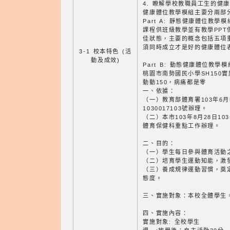
4. 瞭解學校教職員工生的健
健康體位教學模組主要分兩部
Part A: 靜態健康體位教學模
課程供班級教學並有教學PP
佳狀態，主要的概念包括五項重點
須同時成立才是好的健康體位
3-1 校本特色 (活
動及成效)
Part B: 動態健康體位教學模
桃園市南勢國民小學SH150
動動150，病痛都是零
一、依據：
（一）教育部體育署103年6
1030017103號辦理。
（二）本市103年8月28日1
體育保健科重點工作辦理。
二、目的：
（一）學生每日參與體育活動之
（二）培育學生運動知能，激
（三）養成規律運動習慣，奠
態度。
三、實施對象：本校全體學生
四、實施內容：
實施對象: 全校學生