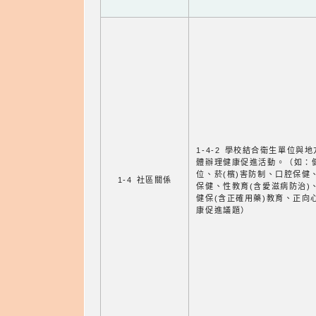
1-4-2 學校結合衛生單位與
體辦理健康促進活動。（如：
位、菸(檳)害防制、口腔保健
1-4 社區關係
保健、性教育(含愛滋病防治)
健保(含正確用藥)教育、正向
康促進議題）