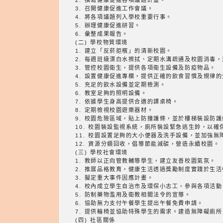
2. 撰寫健康促進各項議題計畫。
3. 召開健康促進工作會議。
4. 將各項議題列入學校重要行事。
5. 辦理健康促進研習。
6. 彙整成果報告。
(二) 學校物質環境
1. 建立「反菸拒檳」的清新校園。
2. 每週班級漂白水擦拭、定期水溝疏通及校園消毒
3. 管控校園衛生，提供各項衛生設備及防疫物品。
4. 設置健康促進專欄，提供正確的飲食習慣及規律
5. 充足的飲水設備並定期檢測。
6. 教室足夠的照明設備。
7. 依據學生身高提供合適的課桌椅。
8. 定期檢視校園遊樂器材。
9. 校園危險區域，貼上防撞護條，並於樓梯裝設防護
10. 校園裝設監視系統，廁所裝設緊急逃生鈴，以確
11. 校園設置足夠的大小便器及洗手設備，並加強無
12. 資源分類回收，倡導節能減碳，營造永續校園。
(三) 學校社會環境
1. 教師以正向管教輔導學生，建立友善校園氣氛。
2. 推展品格教育，健康生活透過獎勵制度實踐於生活
3. 擬定重大事件因應計畫。
4. 校內成立學生自治市及環保小志工，參與各項活
5. 防制藥物濫用及衛教相關法令的宣導。
6. 協助無力支付午餐學生提出午餐免費申請。
7. 提供輪椅並協助特殊學生的需求。建造無障礙廁
(四) 社區關係