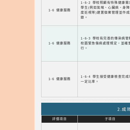
1-6-2 學校照顧有特殊健康
學生(例如氣喘、心臟病、身
1-6 健康服務
度近視等)建置個案管理並作成
錄。
1-6-3 學校有完善的傳染病
1-6 健康服務
校園緊急傷病處理規定，並確
行。
1-6-4 學生接受健康檢查完
1-6 健康服務
一定比率。
2.
評價項目
子項目