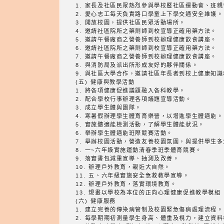
1. 家長及社區民眾熱烈參與學校暨社區運動會、班
2. 愛心志工每天負責路口學童上下學交通安全維護。
3. 開放校園，提供社區民眾活動場所。
4. 邀請社區院所之藥劑師到校宣導正確用藥方法。
5. 邀請午餐廠商之營養師到校辦理健康飲食講座。
6. 邀請社區院所之藥劑師到校宣導正確用藥方法。
7. 邀請午餐廠商之營養師到校辦理健康飲食講座。
8. 與消防局及派出所形成友好的夥伴關係。
9. 與社區大學合作，邀請社區年長者到校上健康知
(五) 健康與教學活動
1. 將各項健康促進議題融入各科教學。
2. 配合學校行事辦理各項議題宣導活動。
3. 成立學生體與團隊。
4. 寒暑假辦理學生體育育樂營，以增進學生體適能。
5. 實施體適能檢測活動，了解學生體能狀況。
6. 舉辦學生體適能班際競賽活動。
7. 舉辦校園活動，營造友善校園氛圍，與提供學生
8. 一~六年級實施運動清春季班季體育競賽。
9. 落實書包減重宣導、抽測及改善。
10. 辦理戶外教育，親近大自然。
11. 五、六年級實施安全急救教學宣導。
12. 辦理戶外教育，落實環境教育。
13. 規畫以學校為本位的正向心理健康促進教學模組
(六) 健康服務
1. 建立完善的傳染病管制及校園緊急傷病處理流程。
2. 每學期期初測量學生身高、體重及視力，建立資