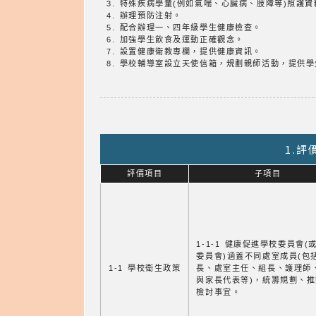
3. 特殊疾病學童(例如氣喘、心臟病、肢障等)照護
4. 辦理預防注射。
5. 配合辦理一、四年級學生健康檢查。
6. 加強學生飲食及運動正確觀念。
7. 設置健康衛教專欄，提供健康資訊。
8. 學校輔導室設立天使信箱，規劃親師活動，提供
1.
評價項目
子項目
1-1-1 健康促進學校委員會(
委員會)涵蓋不同處室成員(包
1-1 學校衛生政策
長、處室主任、組長、護理師
與家長代表等)，統籌規劃、
檢討事宜。