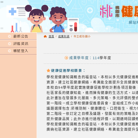
:::
:::
網站
:::
最新公告
首頁
/
成果列表
/
市立成功國小
評鑑資訊
帳號登入
成果學年度：114
學年度
健康促進學校願景：
學校是健康知識概念的福音站，本校以多元健康促進
資源，建立社區健康網絡，希冀能全面提升全民健康
本校自94學年度起實施健康促進學校計劃各項活動
社區家長的健康知能，進而擁有健康的生活方式，以
此計畫旨在發展多元層面、多元策略、多元評價的整
第一階段－成立學校健康促進委員會，並組成工作小
議題選擇包含:菸檳防制、健康體位、口腔衛生、視
第二階段－依訂定之目標及議題，發展有效的策略及
提升健康品質；此外亦進行過程評價，以期適時回饋
學校是健康知識概念的福音站，本校以多元健康促進
廣納社區資源，建立社區健康網絡，希冀能全面提升