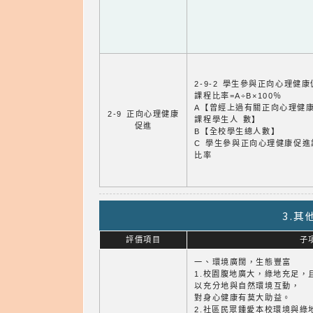
2-9-2 學生參與正向心理健
課程比率=A÷B×100％
A【曾經上過有關正向心理健
2-9 正向心理健康
課程學生人 數】
促進
B【全校學生總人數】
C 學生參與正向心理健康促進
比率
3.
評價項目
子
一、環境廣闊，生態豐富
1.校園腹地廣大，綠地充足，
以充分地與自然環境互動，
對身心健康有莫大助益。
2.社區民眾鍾愛本校環境與綠