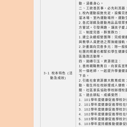
動，涵養身心。
二、工欲善其事，必先利其器
1.校內運動設施充足，設備完
溜冰場、室內運動場所，運動
2.各式球類及運動用品品項眾
方嘗試。引發興趣，讓孩子愛
三、制度完善，群策群力：
1.建立永續經營團隊：完成健
與教學人員更迭之際無縫接軌
2.計畫面向完善多元：除一般
社團的規畫也都緊扣學生健康
區路跑活動等。
四、拋磚引玉，資源挹注：
1.善用親職教育日，向家長宣
另一個老師，一起提升學童健
3-1 校本特色 (活
下去。
動及成效)
2.引進社會資源擴大教育成效
動、衛生所在校辦理成人健檢
關、社區家長協助學校辦理校
五、過去耕耘、成績斐然：
1. 101學年度健康促進學校
2. 101學年度健康促進學
3. 102學年度健康促進學校
4. 102學年度健康促進學
5. 103學年度健康促進學校
6. 103學年度持續推動健康