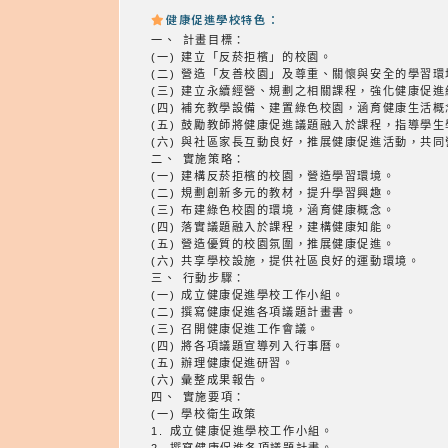
健康促進學校特色：
一、 計畫目標：
(一) 建立「反菸拒檳」的校園。
(二) 營造「友善校園」及尊重、關懷與安全的學習環
(三) 建立永續經營、規劃之相關課程，強化健康促
(四) 補充教學設備、建置綠色校園，涵育健康生活概
(五) 鼓勵教師將健康促進議題融入於課程，指導學
(六) 與社區家長互動良好，推展健康促進活動，共
二、 實施策略：
(一) 建構反菸拒檳的校園，營造學習環境。
(二) 規劃創新多元的教材，提升學習興趣。
(三) 布建綠色校園的環境，涵育健康概念。
(四) 落實議題融入於課程，建構健康知能。
(五) 營造優質的校園氛圍，推展健康促進。
(六) 共享學校設施，提供社區良好的運動環境。
三、 行動步驟：
(一) 成立健康促進學校工作小組。
(二) 撰寫健康促進各項議題計畫書。
(三) 召開健康促進工作會議。
(四) 將各項議題宣導列入行事曆。
(五) 辦理健康促進研習。
(六) 彙整成果報告。
四、 實施要項：
(一) 學校衛生政策
1. 成立健康促進學校工作小組。