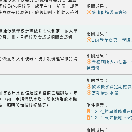
1 健康促進學校委員會(或相關委員會)涵蓋
室成員(包括校長、處室主任、組長、護理
相關成果：
生與家長代表等)，統籌規劃、推動及檢討
健康促進委員會議
-2 健康促進學校計畫依照需求制定，納入學
相關成果：
發展計畫，且經校務會議或相關會議通
114學年度第一學
相關成果：
-1 學校廁所大小便器、洗手設備經常維持清
學校廁所大小便器、
持清潔
相關成果：
飲水機水質定期檢驗
-2 訂定飲用水設備及照明設備管理辦法，定
定期清洗水塔
。（如：定期清洗水塔、蓄水池及飲水機
驗、照明設備檢核紀錄等）
附件檔案：
1-2-2_燈具維修購買l
1-2-2_東昇樓地下室
相關成果：