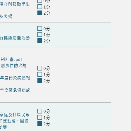
0分
活守則鼓勵學生
1分
2分
及表揚
0分
1分
行健康體能活動
2分
制計畫.pdf
園性別事件防治規
0分
1分
4學年度傳染病通報
2分
4學年度緊急傷病處
0分
家庭及社區民眾
1分
如運動會、園遊
2分
動等