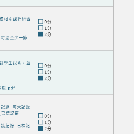
校相關課程研習
0分
1分
2分
年級每週至少一節
對學生說明，並
0分
1分
2分
單.pdf
護記錄_每天記錄
_已標記密
0分
1分
照護紀錄_已標記
2分