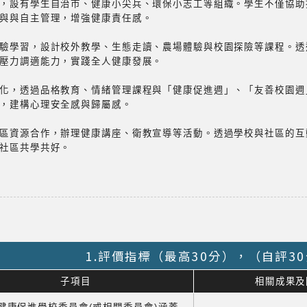
，設有學生自治市、健康小尖兵、環保小志工等組織。學生不僅協助
與與自主管理，增強健康責任感。
驗學習，設計校外教學、生態走讀、農場體驗與校園探險等課程。透
壓力調適能力，實踐全人健康發展。
化，透過品格教育、情緒管理課程與「健康促進週」、「友善校園週
，建構心理安全感與歸屬感。
區資源合作，辦理健康講座、衛教宣導等活動。透過學校與社區的互
社區共學共好。
1.評價指標（最高30分），（自評3
子項目
相關成果及