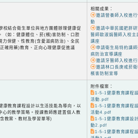
相關成果：
邀請營養師入校進行
動
-2 學校結合衛生單位與地方團體辦理健康促
邀請中華民國肥胖研
。（如：健康體位、菸(檳)害防制、口腔
醫師歐淑娟醫師入校主
視力保健、性教育(含愛滋病防治)、全民
講座
含正確用藥)教育、正向心理健康促進議
申請衛生局特約講師
病防治宣導講座
邀請牙醫師入校進行
邀請林口長庚戒菸衛
檳害防制宣導
附件檔案：
1-5-1健康教育課
活動.pdf
-1 健康教育課程設計以生活技能為導向，以
1-5-1健康教育課
中心的教學策略。授課教師應建置個人教
活動4.pdf
(含教案、教材及學習單等)
1-5-1健康教育課
動2.pdf
1-5-1健康教育課