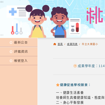
:::
:::
:::
最新公告
首頁
/
成果列表
/
市立大業國小
評鑑資訊
帳號登入
成果學年度：114
健康促進學校願景：
一、健康生活素養
培養師生具備健康知識、態度與
二、身心平衡發展