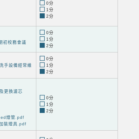
0分
1分
2分
0分
1分
期期初校務會議
2分
0分
洗手設備經常維
1分
2分
及更換濾芯
0分
1分
2分
ed燈管.pdf
加裝燈具.pdf