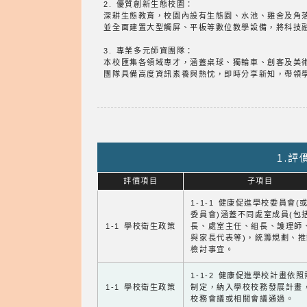
2. 優質創新生態校園：
深耕生態教育，校園內設有生態園、水池、雞舍及角
並全面建置大型觸屏、平板等數位教學設備，將科技
3. 專業多元師資團隊：
本校匯集各領域專才，涵蓋桌球、獨輪車、創客及美
團隊具備高度資訊素養與熱忱，即時分享新知，帶領
1.
評價項目
子項目
1-1-1 健康促進學校委員會(
委員會)涵蓋不同處室成員(包
1-1 學校衛生政策
長、處室主任、組長、護理師
與家長代表等)，統籌規劃、
檢討事宜。
1-1-2 健康促進學校計畫依
1-1 學校衛生政策
制定，納入學校校務發展計畫
校務會議或相關會議通過。