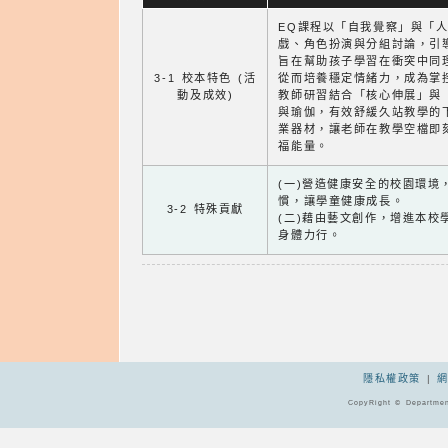
EQ課程以「自我覺察」與「
戲、角色扮演與分組討論，引
旨在幫助孩子學習在衝突中同
3-1 校本特色 (活
從而培養穩定情緒力，成為掌
動及成效)
教師研習結合「核心伸展」與
與瑜伽，有效舒緩久站教學的
業器材，讓老師在教學空檔即
福能量。
(一)營造健康安全的校園環境
慣，讓學童健康成長。
3-2 特殊貢獻
(二)藉由藝文創作，增進本校
身體力行。
隱私權政策
|
CopyRight © Departmen