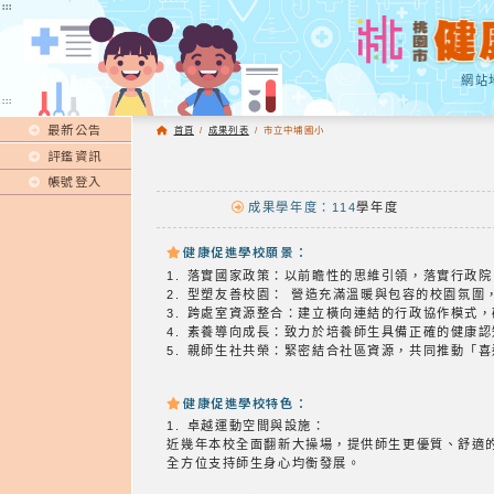
:::
:::
網站
:::
最新公告
首頁
/
成果列表
/
市立中埔國小
評鑑資訊
帳號登入
成果學年度：114
學年度
健康促進學校願景：
1. 落實國家政策：以前瞻性的思維引領，落實行
2. 型塑友善校園： 營造充滿溫暖與包容的校園
3. 跨處室資源整合：建立橫向連結的行政協作模
4. 素養導向成長：致力於培養師生具備正確的健
5. 親師生社共榮：緊密結合社區資源，共同推動
健康促進學校特色：
1. 卓越運動空間與設施：
近幾年本校全面翻新大操場，提供師生更優質、舒適
全方位支持師生身心均衡發展。