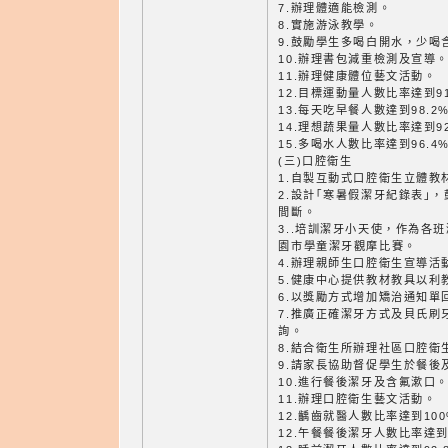
7.辦理體適能檢測。
8.實施游泳教學。
9.鼓勵學生多喝白開水，少喝
10.辦理書包減重檢測及宣導
11.辦理健康體位藝文活動。
12.目標運動量人數比率達到91
13.每天吃早餐人數達到98.2
14.理想蔬果量人數比率達到92
15.多喝水人數比率達到96.4
(三)口腔衛生
1.自製互動式口腔衛生立體教
2.設計｢寒暑假潔牙紀錄表｣
間斷。
3..培訓潔牙小天使，作為各
園市學童潔牙觀摩比賽。
4.辦理親師生口腔衛生宣導活
5.健康中心提供教材教具以利
6.以獎勵方式增加矯治通知單
7.推廣正確潔牙方式及貝氏刷
詢。
8.結合衛生所辦理社區口腔衛
9.請家長協助督促學生於餐後
10.進行餐後潔牙及含氟漱口
11.辦理口腔衛生藝文活動。
12.齲齒就醫人數比率達到10
12.午餐餐後潔牙人數比率達到