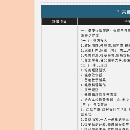
3.
評價項目
子
一、健康促進策略: 秉持三多
造樂活健康
(一 )、多方投入
1.教師團隊:教導處.總務處.
2.家長社區:家長〔會〕.志工
3.社會資源:各基金會.醫療診
4.專家學者:台北醫學大學.醫
(二 )、多元形式
1.培養運動習慣
2.健康飲食觀
3.善用教學輔具
4.健康料理製作
5.多元運動
6.健康情境與多元宣導
7.結合本校觀音樂齡中心.老
(三 )、多次實施
1. 由易至難:課程設計生活化
續幸福
2.由簡而繁:一人一運動到多
3.從單點到連續:養成良好衛
4.從已學到未學:代間健康教育