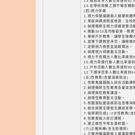
13.睡前潔牙人數比率達到92.
14.在學校兩餐之間不喝含糖飲
(四)視力保健
1.視力保健議題融入健康與體
2.黑板與課桌照度檢測：全校
3.辦理親師生視力保健宣導活
4.推動3010及均衡飲食，教
5.舉辦戶外教育，讓學生接觸
6.宣導下課教室淨空，讓眼睛
7.定期視力檢查並追蹤矯治。
8.辦理視力保健藝文活動。
9.視力不良矯治人數比率達到9
10.視力保健行動人數比率達到9
11.戶外活動人數比率達到90.
12.下課淨空率人數比率達到94
(五)性教育(含愛滋病防治)
1.性教育議題融入綜合活動課
2.辦理親師生性教育及愛滋宣
3.辦理兩性教育講座。
4.辦理性教育藝文活動。
5.校園張貼愛滋病防治宣傳海
6.結合辦理生理衛生講座宣導
7.每學期完成1~2次性教育(
8.性教育融入校訂課程。
9.建立兩性平等友善校園。
(六)正確用藥(含全民健保)
1.正確用藥議題融入健康與體