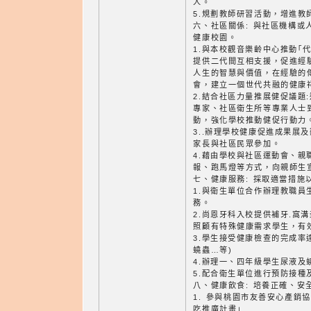
人。
5.規劃教師研習活動，增進教
六、社區關係: 與社區機構或
健康校園。
1.與本校觀音樂齡中心推動｢
提供二代間互相支援，促進經
人生的智慧與價值，在經驗的
會，建立一個世代共融的健康
2.結合社區力量推展健促議題
專家、社區衛生所等專業人士
動，強化學校推動健促行動力
3..辦理學校健康促進成果展
家長與社區民眾參加。
4.藉由學校與社區運動會、親
報、跑馬燈等方式，向親師生
七、健康服務: 採取適當措施
1.與衛生單位合作辦理教職員
務。
2.尚恩牙科入校提供補牙.窩
照顧有特殊健康需求學生，有
3.學生接受健康檢查的完成率
蟯蟲…等)
4.辦理一、四年級學生尿液及
5.配合衛生單位進行預防接種
八、健康飲食: 培養正確、安
1. 參與桃園市友善安心產銷協
吃推廣計畫」.