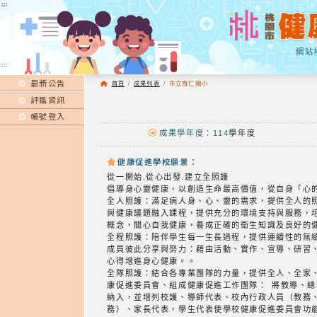
:::
:::
網站
:::
最新公告
首頁
/
成果列表
/
市立育仁國小
評鑑資訊
帳號登入
成果學年度：114
學年度
健康促進學校願景：
從一開始.從心出發.建立全照護
倡導身心靈健康，以創造生命最高價值，從自身「心
全人照護：滿足病人身、心、靈的需求，提供全人的
與健康議題融入課程，提供充分的環境支持與服務，
概念，關心自我健康，養成正確的衛生知識及良好的
全程照護：陪伴學生每一生長過程，提供連續性的無
成員彼此分享與努力：藉由活動、實作、宣導、研習
心得增進身心健康。。
全隊照護：結合各專業團隊的力量，提供全人、全家
康促進委員會、組成健康促進工作團隊： 將教導、
納入，並增列校護、導師代表、校內行政人員（教務
務）、家長代表，學生代表使學校健康促進委員會功