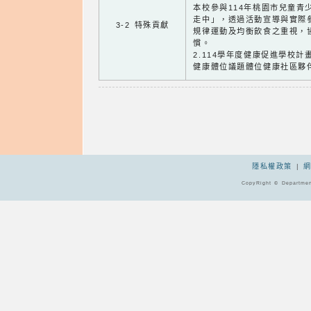
本校參與114年桃園市兒童青
走中」，透過活動宣導與實際
3-2 特殊貢獻
規律運動及均衡飲食之重視，
慣。
2.114學年度健康促進學校計畫
健康體位議題體位健康社區夥
隱私權政策
|
CopyRight © Departmen