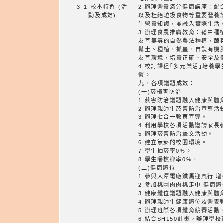
3-1 校本特色 (活
2.辦理營養滿分健康講座：配
動及成效)
以及杜絕垃圾食物等重要營養
生營養知識，並融入實際生活
3.辦理食農推廣教育：藉由種
友善無毒的自然農法種植，蔬
鬆土、種植、抓蟲、自製有機
友善環境，培養正確、安全及
4.校訂課程｢多元樂活｣培養學
慣。
九、各項議題成效：
(一)菸檳害防治
1.菸害防治議題融入健康與體
2.辦理親師生菸害防治宣導活
3.辦理七合一教育宣導。
4.利用學校各項活動邀請家長
5.辦理菸害防治藝文活動。
6.建立無菸的校園環境。
7.學生抽菸率0%。
8.學生嚼檳榔率0%。
(二)健康體位
1.參與大潭電廠鐵馬迎風行.
2.參加桃園肉肉桃走中.健康
3.健康體位議題融入健康與體
4.辦理親師生健康體位及營養
5.辦理班際各項體育競賽活動
6.結合SH150計畫，辦理學