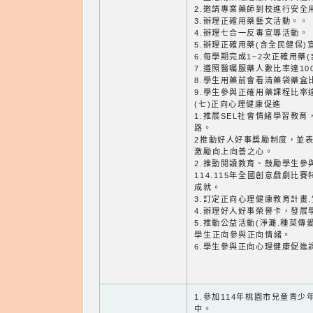
2.邀請專業藥師到校進行安全
3.辦理正確用藥藝文活動。。
4.辦理七合一反毒宣導活動。
5.辦理正確用藥(含全民健保
6.每學期完成1~2次正確用藥
7.遵照醫囑服藥人數比率達10
8.學生用藥前會看清藥袋藥盒比
9.學生參與正確用藥課程比率達
(七)正向心理健康促進
1.推展SEL社會情緒學習教
路。
2推動好人好事獎勵制度，並
激勵向上向善之心。
2.推動閱讀教育、鼓勵學生參
114.115年全國創意戲劇比
成就。
3.訂定正向心理健康教育計畫.
4.辦理好人好事榮譽卡，發展
5.推動公益活動(淨灘.種菜傳
學生正向參與正向情緒。
6.學生參與正向心理健康促進
1.參加114年桃園市兒童青
中。