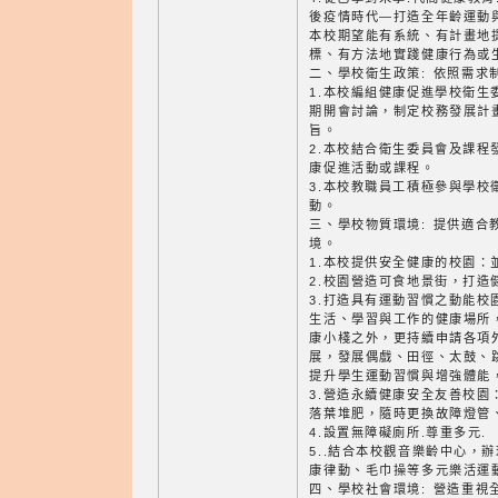
後疫情時代—打造全年齡運動
本校期望能有系統、有計畫地
標、有方法地實踐健康行為或
二、學校衛生政策: 依照需求
1.本校編組健康促進學校衛生
期開會討論，制定校務發展計
旨。
2.本校結合衛生委員會及課程
康促進活動或課程。
3.本校教職員工積極參與學校
動。
三、學校物質環境: 提供適合
境。
1.本校提供安全健康的校園：
2.校園營造可食地景街，打造
3.打造具有運動習慣之動能校
生活、學習與工作的健康場所
康小棧之外，更持續申請各項
展，發展偶戲、田徑、太鼓、
提升學生運動習慣與增強體能
3.營造永續健康安全友善校園
落葉堆肥，隨時更換故障燈管
4.設置無障礙廁所.尊重多元.
5..結合本校觀音樂齡中心，
康律動、毛巾操等多元樂活運
四、學校社會環境: 營造重視