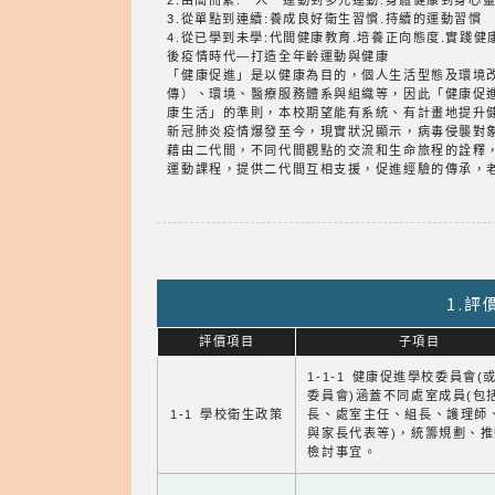
2.由簡而繁:一人一運動到多元運動.身體健康到身心
3.從單點到連續:養成良好衛生習慣.持續的運動習慣
4.從已學到未學:代間健康教育.培養正向態度.實踐健
後疫情時代—打造全年齡運動與健康
「健康促進」是以健康為目的，個人生活型態及環境
傳）、環境、醫療服務體系與組織等，因此「健康促
康生活」的準則，本校期望能有系統、有計畫地提升
新冠肺炎疫情爆發至今，現實狀況顯示，病毒侵襲對
藉由二代間，不同代間觀點的交流和生命旅程的詮釋
運動課程，提供二代間互相支援，促進經驗的傳承，
1.
評價項目
子項目
1-1-1 健康促進學校委員會(
委員會)涵蓋不同處室成員(包
1-1 學校衛生政策
長、處室主任、組長、護理師
與家長代表等)，統籌規劃、
檢討事宜。