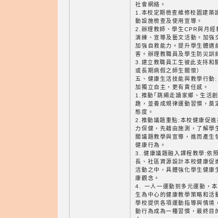
社會網絡。
1.本校定期檢查維修校園建築
動設施檢查及使用宣導。
2.辦理教師、學生CPR與月
演練、宣導及藝文活動。加強
加強自救能力。提升學生體適
害。辦理教職員及學生防災訓
3.建立教職員工生彼此支持和
或長期病假之師生關懷）
五、健康生活技能與教學行動:
加獨立自主，更有責任感。
1.推動｢跳繩走讀家鄉、生活
趣，並養成規律運動習慣，奠
態度。
2.推動議題重點:本校健康促
力保健，先藉由施測，了解學
關議題教學與宣導，進而產生
健康行為。
3..健康議題融入課程教學:
長、社區資源設計本校健康促
活動之中，具體強化學生健康
康觀念。
4. 一人一運動到多元運動，
生為中心的健康教學策略和活
學校提供各項運動指導與情境
動行為成為一種習慣，最終目