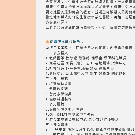
全家照護：提供學生及全家的照護與關懷，社區健康營
健康生活可以透過社區過程去加以營造，健康生活社
要增進國民運動健身的觀念，並期望可激發民眾對健
發性地參與或結合衛生醫療專業性團體，再藉由社區
造健康社區。
世界是只有健康能讓時間變慢，打造一個優質的健康
健康促進學校特色：
秉持三多策略，共同營造幸福的氣氛，創造樂活健康
一、多方投入
1.教師團隊:教導處.總務處.輔導室.導師科任職員
2.家長社區:家長〔會〕.志工.在地農場.樂齡中心
3.社會資源:各基金會.醫療診所.運動中心
4.專家學者:台北醫學大學.醫生.營養師.樂齡講師
二、多元形式
1.培養運動習慣
2.健康飲食觀
3.善用教學輔具
4.健康料理製作
5.多元運動
6.健康情境與多元宣導
7.強化SEL社會情緒學習教育
8.結合本校觀音樂齡中心.老少共迎健康樂活
三、多次實施
1. 由易至難:課程設計生活化.養成良好健康習慣.追