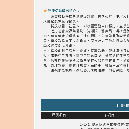
健康促進學校特色：
一、落實推動學校整體健促計畫，包含心理、生理和
成運動及保健的習慣。
二、開放校園，社區人士到校園運動人口穩定，且學
三、善用社會資源與醫院、清潔隊、警察局、楊梅運
四、建立健康管理態度（疾病預防、兒童發展及身體
五、學校教職員工盡心負責，家長及志工熱心協助與
學校健康促進計畫。
六、學校能利用課程、會議、宣導活動、親師溝通互
七、推動學生社團，讓學生探索自我、發展潛能並得
八、與社區醫療院所及衛生單位和教育單位合作，落
九、辦理營養午餐嚴謹篤實，為師生午餐衛生及營養
十、重視家庭教育，推展各式家庭活動，如祖孫週、
1.
評價項目
子項目
1-1-1 健康促進學校委員會(