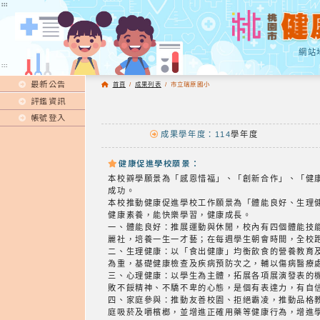
:::
:::
網站
:::
最新公告
首頁
/
成果列表
/
市立瑞原國小
評鑑資訊
帳號登入
成果學年度：114
學年度
健康促進學校願景：
本校辧學願景為「感恩惜福」、「創新合作」、「健
成功。
本校推動健康促進學校工作願景為「體能良好、生理
健康素養，能快樂學習，健康成長。
一、體能良好：推展運動與休閒，校內有四個體能技
麗社，培養一生一才藝；在每週學生朝會時間，全校
二、生理健康：以「食出健康」均衡飲食的營養教育
為重，基礎健康檢查及疾病預防次之，輔以傷病醫療
三、心理健康：以學生為主體，拓展各項展演發表的
敗不餒精神、不驕不卑的心態，是個有表達力，有自
四、家庭參與：推動友善校園、拒絕霸凌，推動品格
庭吸菸及嚼檳榔，並增進正確用藥等健康行為，增進