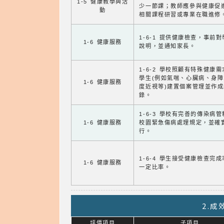
1-5 健康教學與活
少一節課；教師應參與健康促
動
相關課程研習或專業在職進修
1-6-1 提供健康檢查，事前
1-6 健康服務
說明，並通知家長。
1-6-2 學校照顧有特殊健康
學生(例如氣喘、心臟病、身
1-6 健康服務
度近視等)建置個案管理並作成
錄。
1-6-3 學校有完善的傳染病
1-6 健康服務
校園緊急傷病處理規定，並確
行。
1-6-4 學生接受健康檢查完
1-6 健康服務
一定比率。
2.
評價項目
子項目