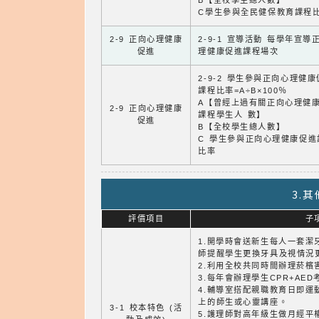
B【全校學生總人數】
C學生參與全民健保教育課程
2-9 正向心理健康
2-9-1 宣導活動 每學年宣導
促進
理健康促進課程場次
2-9-2 學生參與正向心理健
課程比率=A÷B×100％
A【曾經上過有關正向心理健
2-9 正向心理健康
課程學生人 數】
促進
B【全校學生總人數】
C 學生參與正向心理健康促進
比率
3.
評價項目
子
1.開學時會送新生每人一套潔
師提醒學生更換牙具及視情況
2.利用全校共同時間辦理菸檳
3.每年會辦理學生CPR+AE
4.輔導室搭配親職教育日即運
上的師生或心靈講座。
3-1 校本特色 (活
5.護理師對高年級生做月經平