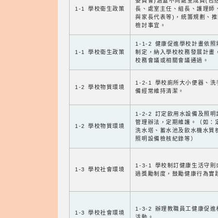
委員會)涵蓋不同處室成員(包
1-1 學校衛生政策
長、處室主任、組長、護理師
與家長代表等)，統籌規劃、
檢討事宜。
1-1-2 健康促進學校計畫依
1-1 學校衛生政策
制定，納入學校校務發展計畫
校務會議或相關會議通過。
1-2-1 學校廁所大小便器、
1-2 學校物質環境
備經常維持清潔。
1-2-2 訂定飲用水設備及照
管理辦法，定期維護。（如：
1-2 學校物質環境
洗水塔、蓄水池及飲水機水質
照明設備檢核紀錄等）
1-3-1 學校制訂健康生活守
1-3 學校社會環境
過獎勵制度，鼓勵健康行為實
1-3-2 辦理教職員工健康促
1-3 學校社會環境
活動。