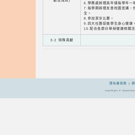
動及成效)
6.學務處辦理高年級每學年一
7.每學期辦理友善校園宣講，
全。
8.參加潔牙比賽。
9.四大社團促進學生身心健康
10.配合各節日舉辦健康相關
3-2 特殊貢獻
隱私權政策
|
CopyRight © Departmen