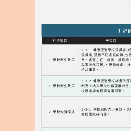
1.
評價項目
子項目
1-1-1 健康促進學校委員會(
委員會)涵蓋不同處室成員(包
1-1 學校衛生政策
長、處室主任、組長、護理師
與家長代表等)，統籌規劃、
檢討事宜。
1-1-2 健康促進學校計畫依
1-1 學校衛生政策
制定，納入學校校務發展計畫
校務會議或相關會議通過。
1-2-1 學校廁所大小便器、
1-2 學校物質環境
備經常維持清潔。