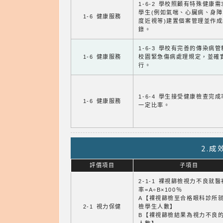
1-6-2 學校照顧有特殊健康
學生(例如氣喘、心臟病、身
1-6 健康服務
度近視等)建置個案管理並作成
錄。
1-6-3 學校有完善的傳染病
1-6 健康服務
校園緊急傷病處理規定，並確
行。
1-6-4 學生接受健康檢查完
1-6 健康服務
一定比率。
2.
評價項目
子項目
2-1-1 裸視篩檢視力不良就
率=A÷B×100％
A【裸視篩檢至合格眼科診所
2-1 視力保健
檢學生人數】
B【裸視篩檢結果為視力不良