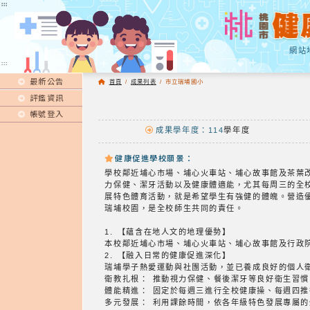
:::
:::
網站
:::
最新公告
首頁
/
成果列表
/
市立瑞埔國小
評鑑資訊
帳號登入
成果學年度：114
學年度
健康促進學校願景：
學校鄰近埔心市場、埔心火車站、埔心故事館及茶葉
力保健、潔牙活動以及健康體適能，尤其每周三的全
展特色體育活動，就是希望學生有強健的體魄。營造
瑞埔校園，是全校師生共同的責任。
1. 【蘊含在地人文的地理優勢】
本校鄰近埔心市場、埔心火車站、埔心故事館及行政
2. 【融入日常的健康促進深化】
瑞埔學子熱愛運動與社團活動，並已養成良好的個人
衛教扎根： 推動視力保健、餐後潔牙等良好衛生習慣
體能精進： 固定於每週三進行全校健康操、每週四
多元發展： 利用課餘時間，依各年級特色發展專屬