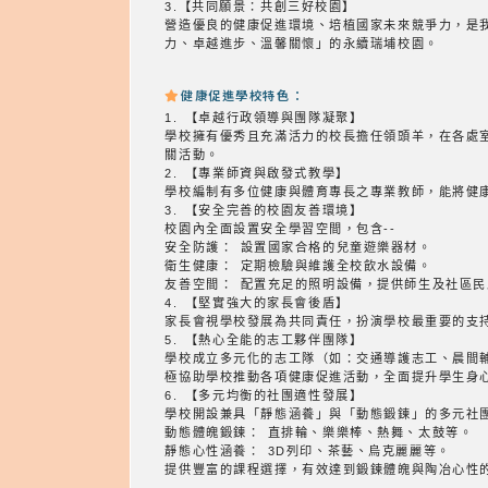
3.【共同願景：共創三好校園】
營造優良的健康促進環境、培植國家未來競爭力，是
力、卓越進步、溫馨關懷」的永續瑞埔校園。
健康促進學校特色：
1. 【卓越行政領導與團隊凝聚】
學校擁有優秀且充滿活力的校長擔任領頭羊，在各處
關活動。
2. 【專業師資與啟發式教學】
學校編制有多位健康與體育專長之專業教師，能將健
3. 【安全完善的校園友善環境】
校園內全面設置安全學習空間，包含--
安全防護： 設置國家合格的兒童遊樂器材。
衛生健康： 定期檢驗與維護全校飲水設備。
友善空間： 配置充足的照明設備，提供師生及社區
4. 【堅實強大的家長會後盾】
家長會視學校發展為共同責任，扮演學校最重要的支
5. 【熱心全能的志工夥伴團隊】
學校成立多元化的志工隊（如：交通導護志工、晨間
極協助學校推動各項健康促進活動，全面提升學生身
6. 【多元均衡的社團適性發展】
學校開設兼具「靜態涵養」與「動態鍛鍊」的多元社
動態體魄鍛鍊： 直排輪、樂樂棒、熱舞、太鼓等。
靜態心性涵養： 3D列印、茶藝、烏克麗麗等。
提供豐富的課程選擇，有效達到鍛鍊體魄與陶冶心性