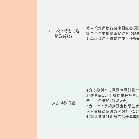
藉由設計與執行健康促進各項
3-1 校本特色 (活
從中學習並對健康促進各項議
動及成效)
能學以致用，擁有健康、快樂
4分：參與本市重點宣導計畫
府體育局114年桃園市兒童青
走中，每參加1項加2分)
3-2 特殊貢獻
2分：上下學期推動全校學生參
向前衝線商健康講堂課程、11
知識競賽獲分組第二名優異成