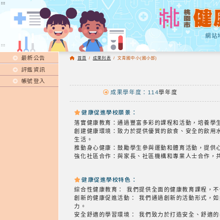
:::
:::
網站
:::
最新公告
首頁
/
成果列表
/
文青國中小(國小部)
評鑑資訊
帳號登入
成果學年度：114
學年度
健康促進學校願景：
落實健康教育：通過豐富多彩的課程和活動，培養學
創建健康環境：致力於提供優質的飲食、安全的飲用
生活。
推動身心健康：鼓勵學生參與運動和體育活動，提供
強化社區合作：與家長、社區機構和專業人士合作，
健康促進學校特色：
綜合性健康教育： 我們提供全面的健康教育課程，
創新的健康促進活動： 我們通過創新的活動形式，
力。
安全舒適的學習環境： 我們致力於打造安全、舒適