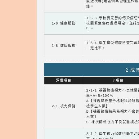
度近視等)建置個案管理並作成
錄。
1-6-3 學校有完善的傳染病
1-6 健康服務
校園緊急傷病處理規定，並確
行。
1-6-4 學生接受健康檢查完
1-6 健康服務
一定比率。
2.
評價項目
子項目
2-1-1 裸視篩檢視力不良就
率=A÷B×100％
A【裸視篩檢至合格眼科診所
2-1 視力保健
檢學生人數】
B【裸視篩檢結果為視力不良
人數】
C 裸視篩檢視力不良就醫複檢
2-1-2 學生視力保健行動平