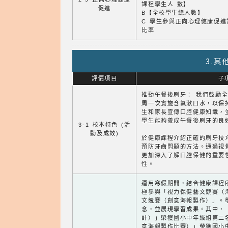
課程學生人 數】
促進
B【全校學生總人數】
C 學生參與正向心理健康促進
比率
3.
評價項目
子
推動午餐後刷牙： 我們鼓勵
周一次實施含氟漱口水，以保
生和家長宣傳口腔健康知識，
學生能夠養成午餐後刷牙的良
3-1 校本特色 (活
動及成效)
於健康課程介紹正確的刷牙技
預防牙齒問題的方法。通過視
更加深入了解口腔保健的重要
性。
運用寒假期間，結合健康課程
極參與「視力保健藝文競賽（
文競賽（創意海報製作）」。
念，並展現學習成果。其中，
計）」榮獲國小中年級組第二
意海報製作比賽）」榮獲國小