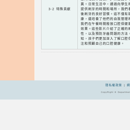
異。日常生活中，通過向學生
3-2 特殊貢獻
提供刷牙的時間和場所，我們
後刷牙的良好習慣。這不僅有
康，還培養了他們的自我管理
我們在午餐時間撥放口腔保健
效果。這些影片介紹了正確的
性，以及預防牙齒問題的方法
知，孩子們更加深入了解口腔
注和照顧自己的口腔健康。
隱私權政策
|
CopyRight © Departmen