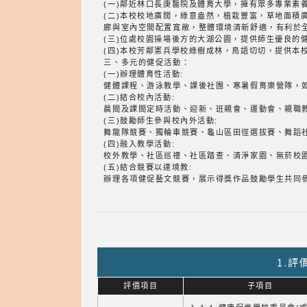
(一)鄰近林口長庚醫院及體育大學，擁有眾多專業素
(二)本校校地廣闊，綠意盎然，植栽豐富，草地面積
廊與室內空間配置寬敞，整體環境清新舒適，有利於
(三)位處校園操場後方的大湖公園，提供師生優良的
(四)本校芳鄰憲兵學校綠樹成林，鳥語切切，提供本
三、多元的健促活動：
(一)辦理體育性活動:
健體課程、游泳教學、課後社團、寒暑假育樂營隊，
(二)結合校內活動:
晨間及課間定時活動、迎新、班親會、運動會、親職
(三)鼓勵師生參與校內外活動:
舞龍隊競賽、獨輪車競賽、龜山區田徑選拔賽、舞蹈
(四)融入教學活動:
校外教學、社區巡禮、社區踏查、清淨家園、無菸校
(五)結合競賽以達境教:
辦理各項健促藝文競賽，展示得獎作品鼓勵學生共同
1.
評價項目
子項目