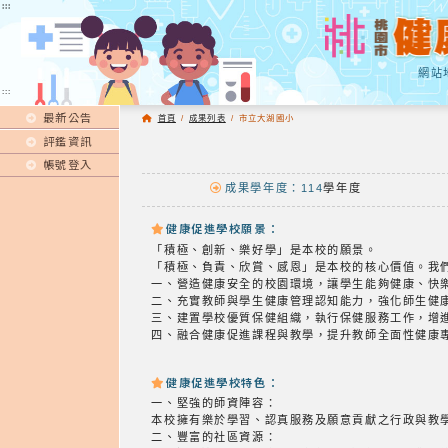
:::
:::
網站
:::
最新公告
首頁
/
成果列表
/
市立大湖國小
評鑑資訊
帳號登入
成果學年度：114
學年度
健康促進學校願景：
「積極、創新、樂好學」是本校的願景。
「積極、負責、欣賞、感恩」是本校的核心價值。我
一、營造健康安全的校園環境，讓學生能夠健康、快
二、充實教師與學生健康管理認知能力，強化師生健
三、建置學校優質保健組織，執行保健服務工作，增
四、融合健康促進課程與教學，提升教師全面性健康
健康促進學校特色：
一、堅強的師資陣容：
本校擁有樂於學習、認真服務及願意貢獻之行政與教
二、豐富的社區資源：