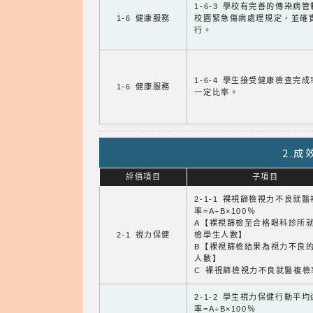
1-6-3 學校有完善的傳染病
1-6 健康服務
校園緊急傷病處理規定，並確
行。
1-6-4 學生接受健康檢查完
1-6 健康服務
一定比率。
2.
評價項目
子項目
2-1-1 裸視篩檢視力不良就
率=A÷B×100％
A【裸視篩檢至合格眼科診所
2-1 視力保健
檢學生人數】
B【裸視篩檢結果為視力不良
人數】
C 裸視篩檢視力不良就醫複檢
2-1-2 學生視力保健行動平
率=A÷B×100％