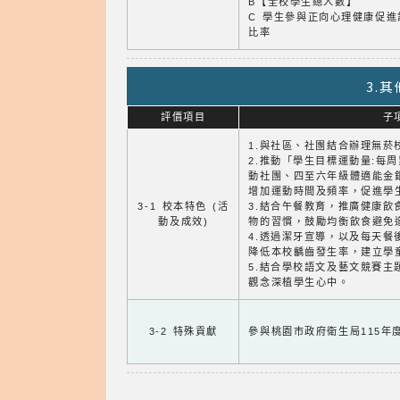
B【全校學生總人數】
C 學生參與正向心理健康促進
比率
3.
評價項目
子
1.與社區、社團結合辦理無菸
2.推動「學生目標運動量:每
動社團、四至六年級體適能金
增加運動時間及頻率，促進學
3-1 校本特色 (活
3.結合午餐教育，推廣健康飲
動及成效)
物的習慣，鼓勵均衡飲食避免
4.透過潔牙宣導，以及每天餐
降低本校齲齒發生率，建立學
5.結合學校語文及藝文競賽主
觀念深植學生心中。
3-2 特殊貢獻
參與桃園市政府衛生局115年