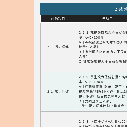
2.
評價項目
子項目
2-1-1 裸視篩檢視力不良就
率=A÷B×100％
A【裸視篩檢至合格眼科診所
2-1 視力保健
檢學生人數】
B【裸視篩檢結果為視力不良
人數】
C 裸視篩檢視力不良就醫複檢
2-1-2 學生視力保健行動平
率=A÷B×100％
A【達到近距離(閱讀、寫字、
2-1 視力保健
視及電腦)用眼30分鐘，休息1
視力保健行動目標之學生人數
B【受調查學生人數】
C學生視力保健行動平均達成
2-1-3 下課淨空率=A÷B×100
A【每節下課有90%以上的學