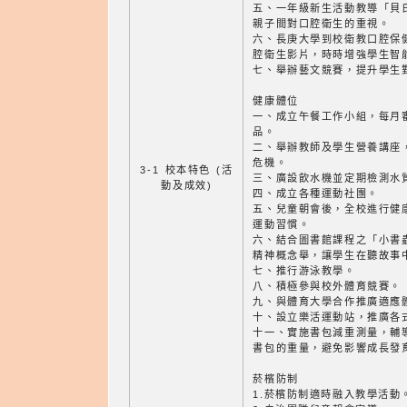
五、一年級新生活動教導「貝
親子間對口腔衛生的重視。
六、長庚大學到校衛教口腔保
腔衛生影片，時時增強學生智
七、舉辦藝文競賽，提升學生
健康體位
一、成立午餐工作小組，每月
品。
二、舉辦教師及學生營養講座
危機。
3-1 校本特色 (活
三、廣設飲水機並定期檢測水
動及成效)
四、成立各種運動社團。
五、兒童朝會後，全校進行健
運動習慣。
六、結合圖書館課程之「小書
精神概念舉，讓學生在聽故事
七、推行游泳教學。
八、積極參與校外體育競賽。
九、與體育大學合作推廣適應
十、設立樂活運動站，推廣各
十一、實施書包減重測量，輔
書包的重量，避免影響成長發
菸檳防制
1.菸檳防制適時融入教學活動