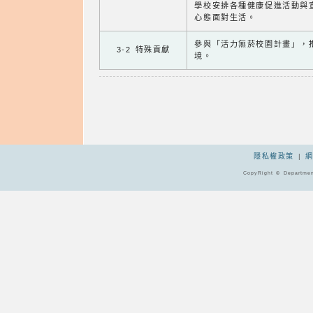
學校安排各種健康促進活動與
心態面對生活。
參與「活力無菸校園計畫」，
3-2 特殊貢獻
境。
隱私權政策
|
CopyRight © Departmen