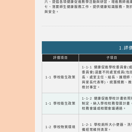
六、提倡各項健康促進教學活動與研習，增進教師進
七、落實師生健康服務工作，提供健康知識服務，對
與安全。
1.
評價項目
子項目
1-1-1 健康促進學校委員會(
委員會)涵蓋不同處室成員(包
1-1 學校衛生政策
長、處室主任、組長、護理師
與家長代表等)，統籌規劃、
檢討事宜。
1-1-2 健康促進學校計畫依
1-1 學校衛生政策
制定，納入學校校務發展計畫
校務會議或相關會議通過。
1-2-1 學校廁所大小便器、
1-2 學校物質環境
備經常維持清潔。