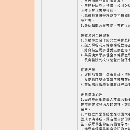
2.自治團隊兒童朝會宣導。
3.無菸校園與人行道，校園張
上噴上禁止吸菸標誌。
4.親職教育日辦理反菸拒檳闖
菸拒檳。
5.張貼相關海報布條，布置無
性教育與全民健保
1.與輔導室合作於兒童朝會及
2.融入課程利用健康課程教導
3.結合衛生局辦理愛滋病宣導
4.與長庚大學辦理全民健保宣
5.長庚醫院到校介紹全民健保
正確用藥
1.護理師宣導生病看醫師，遵
2.長庚醫院藥師宣導正確用藥
3.藥師諮詢服務提供教師與學
正向健康心理
1.每週舉辦街頭藝人才藝活動
在校園建散發活潑的調性，讓
緒中。
2.本校愛樂樂團經常在校園大
當成表演場所，讓音樂自然的
生、觀眾學生都能有機會孕育
3.輔導室經常舉辦自殺防治宣