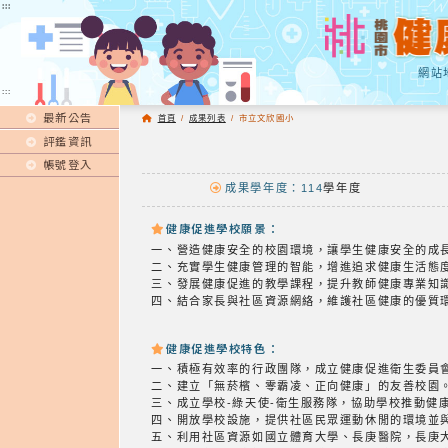
:::
:::
網站
:::
最新公告
首頁
/
成果列表
/
市立文欣國小
評鑑資訊
帳號登入
成果學年度：114
學年度
健康促進學校願景：
一、營造健康安全的校園環境，讓學生健康安全的成
二、充實學生健康管理的智能，增進追求健康生活態
三、發展健康促進的教學課程，提升教師健康專業知
四、結合家長與社區資源網絡，維護社區健康的優質
健康促進學校特色：
一、積極有效率的行政團隊，成立健康促進衛生委員
二、建立「無菸檳、零霸凌、正向健康」的友善校園
三、成立學校-綠天使-衛生服務隊，協助學校推動健
四、開放學校設施，提供社區民眾運動休閒的環境並
五、利用社區資源如國立體育大學、長庚醫院，長庚