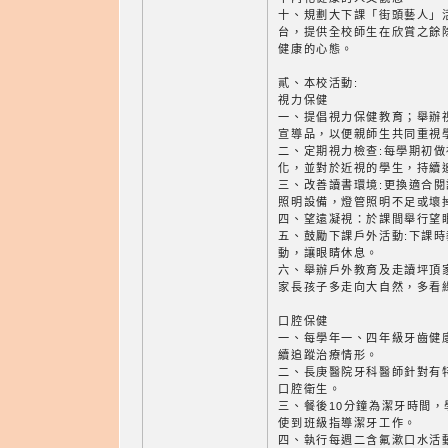
十、規劃大下課「街頭藝人」
台，提供全校師生在欣賞之餘
健康的心態。
貳、本校活動:
視力保健
一、提倡視力保健教育；舉辦
宣導品，以便親師生共同重視
二、定期視力檢查:每學期初
化，並對於近視的學生，持續
三、改善讀書環境:更換適合
照明設備，燈管照明不足或壞
四、望遠凝視：於課間舉行望
五、鼓勵下課戶外活動:下課
動，讓眼睛休息。
六、舉辦戶外教育及走讀坪頂
家長孩子多走向大自然，多看
口腔保健
一、每學年一、四年級牙齒健
續追蹤治療情形。
二、長庚醫院牙科醫師針對有
口腔衛生。
三、餐後10分鐘為潔牙時間
使到班級指導潔牙工作。
四、執行每週二含氟漱口水活