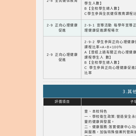
2-8 全民健保教育
學生人數】
B【全校學生總人數】
C學生參與全民健保教育課程
2-9 正向心理健康
2-9-1 宣導活動 每學年宣導
促進
理健康促進課程場次
2-9-2 學生參與正向心理健
課程比率=A÷B×100％
A【曾經上過有關正向心理健
2-9 正向心理健康
課程學生人 數】
促進
B【全校學生總人數】
C 學生參與正向心理健康促進
比率
3.
評價項目
子
壹、本校特色
一、學校衛生政策:營造安全
靈的健康與發展。
二、健康服務:落實健康中心
與服務，加強特殊個案列管與