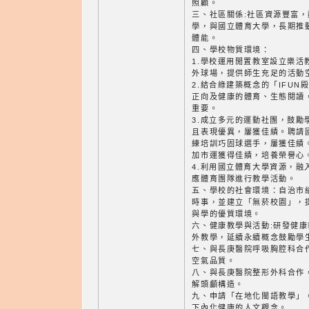
照顧。
三、社區關係:社區資源豐富
學，與國立體育大學，長期推
體能。
四、學校物質環境：
1.學校運用閒置教室設立樂活
外球場，提供師生充足的活動
2.結合綠建築概念的「IFU
正向及健康的體育、生態閱讀
重要。
3.成立多元的運動社團，鼓勵
且表現優異，屢獲佳績。聘請
練培訓巧固球選手，屢獲佳績
加市運獲得佳績，培養榮譽心
4.利用國立體育大學資源，融
應體育團隊進行教學活動。
五、學校的社會環境：自治市
時事，並建立「無菸校園」，
與學的優質環境。
六、健康教學與活動:研發健
外教學，延續永續概念鼓勵學
七、與長庚醫院呼吸胸腔科合
空氣品質。
八、與長庚醫院整形外科合作
解頭顱構造。
九、申請「在地化閩語教學」
下內化健康的人文觀念。