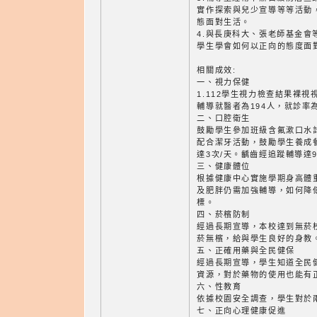
實作探索與兒少宣導等等活動
態面對生活。
4.與長庚科大、張老師基金會
學生學會如何以正向的態度面
相關成效:
一、視力保健
1.112學生視力檢查結果裸視
輔導就醫者為194人，就診率為9
二、口腔衛生
鼓勵學生參加班級含氟漱口水計
配合潔牙活動，鼓勵學生養成
達3次/天。齲齒經追蹤輔導達94
三、健康體位
根據健康中心實施學期身高體
及肥胖仍需加強輔導，如何降
標。
四、菸檳防制
經過長期宣導，本校達到無菸
菸無檳，給與學生良好的身教
五、正確用藥與全民健保
經過長期宣導，學生知道全民
資源，對於藥物的使用也能有
六、性教育
依據校園安全調查，學生對於
七、正向心理健康促進