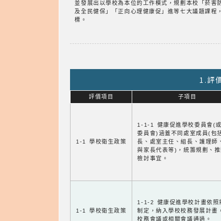
並發展出以學校為本位的工作模式，規劃本校「菸害
及全民健保」「正向心理健康促」進等七大議題課程
標。
1.
評價項目
子項目
1-1-1 健康促進學校委員會(
委員會)涵蓋不同處室成員(包
1-1 學校衛生政策
長、處室主任、組長、護理師
與家長代表等)，統籌規劃、
檢討事宜。
1-1-2 健康促進學校計畫依
1-1 學校衛生政策
制定，納入學校校務發展計畫
校務會議或相關會議通過。