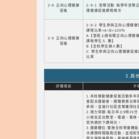
2-9 正向心理健康
2-9-1 宣導活動 每學年宣導
促進
理健康促進課程場次
2-9-2 學生參與正向心理健
課程比率=A÷B×100％
A【曾經上過有關正向心理健
2-9 正向心理健康
課程學生人 數】
促進
B【全校學生總人數】
C 學生參與正向心理健康促進
比率
3.
評價項目
子
1.本校推動健康促進活動多年
會配合運動會、親職教育日舉
參與，並進行社區宣導獲得社
2.視力保健-每日早上9時2
小朋友走出教室，看遠、看綠
受快樂的下課時光。
3.健康體位-實施全校學童體
次課間時間路跑活動，並搭配
學生路跑再募款，最後將募得