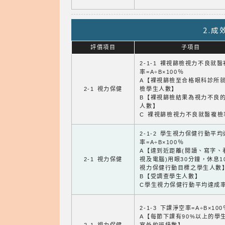
2.
評價項目
子項目
2-1-1 裸視篩檢視力不良就
率=A÷B×100％
A【裸視篩檢至合格眼科診所
2-1 視力保健
檢學生人數】
B【裸視篩檢結果為視力不良
人數】
C 裸視篩檢視力不良就醫複檢
2-1-2 學生視力保健行動平
率=A÷B×100％
A【達到近距離(閱讀、寫字、
2-1 視力保健
視及電腦)用眼30分鐘，休息1
視力保健行動目標之學生人數
B【受調查學生人數】
C學生視力保健行動平均達成
2-1-3 下課淨空率=A÷B×100
A【每節下課有90%以上的學