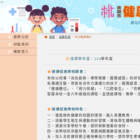
:::
:::
網站
:::
最新公告
首頁
/
成果列表
/
市立龍源國小
評鑑資訊
帳號登入
成果學年度：114
學年度
健康促進學校願景：
本校以培養『自信創新、樂學篤實、服務感恩』的好
有溝通互動、崇善有合作力溝通力的孩子；服務感恩
「健康體位」、「視力保健」、「口腔衛生」、「性
發展本校一至六年級縱向課程，並透過課程、教學、
健康促進學校特色：
一、營造綠色健康的校園好環境，融入食農教育。
二、培養學生衛生與運動的好習慣，增強學生體魄與
三、資源分享學校午餐，提供新鮮營養好食材。
四、依學校的茶藝特色，發展相關健康促進活動。
五、加入全民健保暨正確用藥協力學校，提供學生更