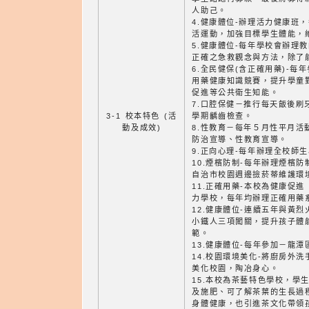
人助己。
4.健康體位-辦理活力健康班
活運動，加強目標學生體能，
5.健康體位-每年學校會辦理
正確之急救觀念與方法，除了
6.全民健保(含正確用藥)-
用藥健康知識競賽，提升學童
促進等公共衛生知能。
7.口腔保健－推行每天飯後刷
3-1 校本特色 (活
學期齲齒檢查。
動及成效)
8.性教育－每年５月性平月活
防治宣導、性教育宣導。
9.正向心理-每年辦理全校師
10.煙檳防制-每年辦理煙檳
自治市校園週邊撿菸蒂維護環
11.正確用藥-本校為健康促進
力學校，每年均辦理正確用藥
12.健康體位-連續五年與黃
小鐵人三項闖關，提升孩子體
範。
13.健康體位-每年參加－龍
14.校園環境美化-將廚房外
美化校園，陶冶身心。
15.本校為茶藝特色學校，學
及施肥、可了解茶葉的生長過
身體健康，也引進茶文化帶領