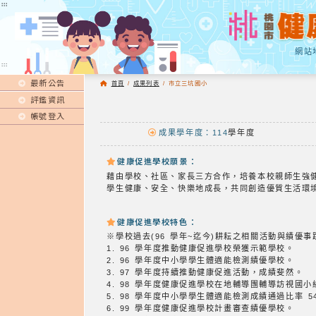
:::
:::
網站
:::
最新公告
首頁
/
成果列表
/
市立三坑國小
評鑑資訊
帳號登入
成果學年度：114
學年度
健康促進學校願景：
藉由學校、社區、家長三方合作，培養本校親師生強
學生健康、安全、快樂地成長，共同創造優質生活環
健康促進學校特色：
※學校過去(96 學年~迄今)耕耘之相關活動與績優
1. 96 學年度推動健康促進學校榮獲示範學校。
2. 96 學年度中小學學生體適能檢測績優學校。
3. 97 學年度持續推動健康促進活動，成績斐然。
4. 98 學年度健康促進學校在地輔導團輔導訪視國
5. 98 學年度中小學學生體適能檢測成績通過比率 
6. 99 學年度健康促進學校計畫審查績優學校。