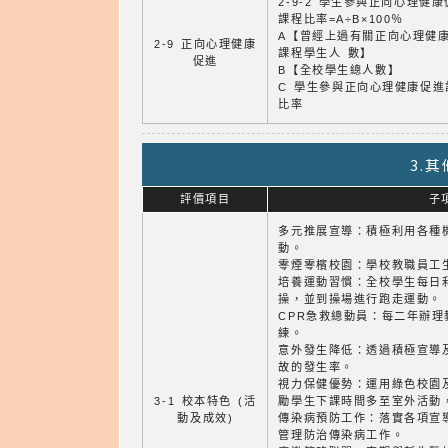
2-9-2 學生參與正向心理健
課程比率=A÷B×100％
A【曾經上過有關正向心理健
2-9 正向心理健康
課程學生人 數】
促進
B【全校學生總人數】
C 學生參與正向心理健康促進
比率
3.
評價項目
子
多元推展宣導：積極利用各種
動。
零煙零檳校園：學校教職員工
培養運動習慣：全校學生每日
操，並到操場進行跑走運動。
CPR急救總動員：每二年辦理
練。
意外發生降低：透過積極宣導
故的發生率。
視力保健優勢：運用綠色校園
3-1 校本特色 (活
勵學生下課時間多至室外活動
動及成效)
傳染病預防工作：落實各項宣
管理防治傳染病工作。