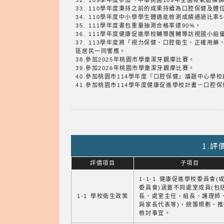
32. 109學年度參加「中華民國109年全國有氧體
33. 110學年度秉持之前的成果持續為口腔保健及
34. 110學年度中小學學生體適能檢測成績通過比率
35. 111學年度書包重量抽測合格率達90%。
36. 111學年度健康促進學校輔導團輔導訪視國小組
37. 113學年度將「視力保健、口腔衛生、正確
區居民一同響應。
38.參加2025年桃園市學童潔牙觀摩比賽。
39.參加2026年桃園市學童潔牙觀摩比賽。
40.參加桃園市114學年度『口腔保健』議題中心學
41.參加桃園市114學年度健康促進學校計畫－口腔
1.
評價項目
子項目
1-1-1 健康促進學校委員會(
委員會)涵蓋不同處室成員(包
1-1 學校衛生政策
長、處室主任、組長、護理師
與家長代表等)，統籌規劃、
檢討事宜。