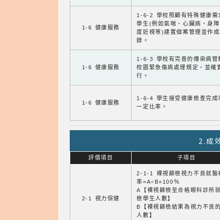
1-6-2 學校照顧有特殊健康
學生(例如氣喘、心臟病、身
1-6 健康服務
度近視等)建置個案管理並作成
錄。
1-6-3 學校有完善的傳染病
1-6 健康服務
校園緊急傷病處理規定，並確
行。
1-6-4 學生接受健康檢查完
1-6 健康服務
一定比率。
2.
評價項目
子項目
2-1-1 裸視篩檢視力不良就
率=A÷B×100％
A【裸視篩檢至合格眼科診所
2-1 視力保健
檢學生人數】
B【裸視篩檢結果為視力不良
人數】