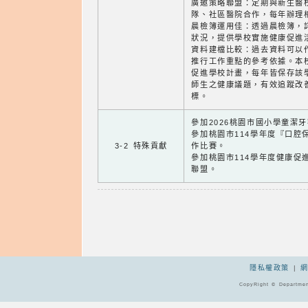
廣邀策略聯盟：定期與新生醫
隊、社區醫院合作，每年辦理
晨檢簿運用佳：透過晨檢簿，
狀況，提供學校實施健康促進
資料建檔比較：過去資料可以
推行工作重點的參考依據。本
促進學校計畫，每年皆保存該
師生之健康議題，有效追蹤改
標。
參加2026桃園市國小學童潔
參加桃園市114學年度『口腔
3-2 特殊貢獻
作比賽。
參加桃園市114學年度健康促
聯盟。
隱私權政策
|
CopyRight © Departmen