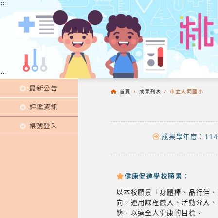
:::
:::
:::
最新公告
首頁
/
成果列表
/
市立大同國小
評鑑資訊
帳號登入
成果學年度：114
健康促進學校願景：
以本校願景「身體棒、品行佳、
向，運用課程融入、活動介入、
態，以達全人健康的目標。