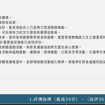
作團隊。
順而有效率。
良好，能有效結合人力及物力資源積極推動。
，可扮演有力的文化營造和健康促進者。
檢查，提供各項健康教學資源與服務，建置管理教職員工生之健康資
各計畫實施前後進行成效評估。
進相關議題活動，與家長溝通協助學生建全身心發展。
身活動與遠眺運動、護眼操、規律運動、口腔潔牙等活動，已讓學生
與體育課程當中，並辦理相關活動強化教學，增強學生對各議題的認
1.評價指標（最高30分），（自評3