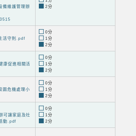
1分
設備維護管理辦
2分
515
0分
活守則.pdf
1分
2分
0分
工健康促進相關活
1分
2分
0分
校園危機處理小
1分
2分
0分
舉辦可讓家庭及社
1分
動.pdf
2分