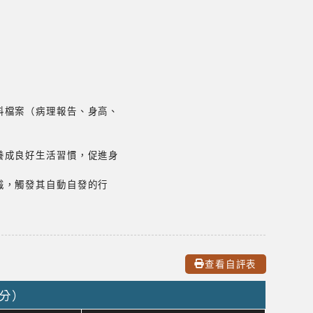
料檔案（病理報告、身高、
養成良好生活習慣，促進身
識，觸發其自動自發的行
查看自評表
0分）