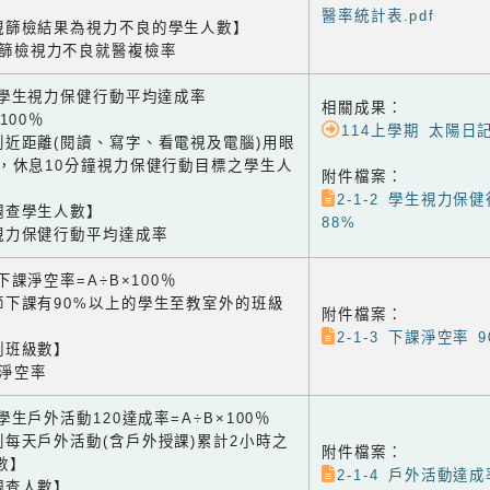
醫率統計表.pdf
視篩檢結果為視力不良的學生人數】
視篩檢視力不良就醫複檢率
2 學生視力保健行動平均達成率
相關成果：
×100％
114上學期 太陽日
到近距離(閱讀、寫字、看電視及電腦)用眼
鐘，休息10分鐘視力保健行動目標之學生人
附件檔案：
2-1-2 學生視力保
調查學生人數】
88%
視力保健行動平均達成率
3 下課淨空率=A÷B×100％
節下課有90%以上的學生至教室外的班級
附件檔案：
2-1-3 下課淨空率 9
測班級數】
課淨空率
4 學生戶外活動120達成率=A÷B×100％
到每天戶外活動(含戶外授課)累計2小時之
附件檔案：
數】
2-1-4 戶外活動達成
調查人數】