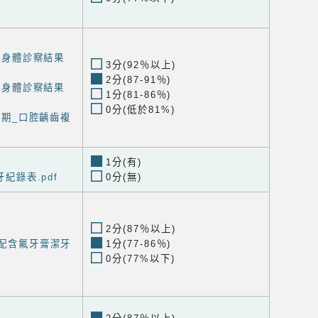
年級身體診察結果
3分(92％以上)
2分(87-91％)
年級身體診察結果
1分(81-86％)
0分(低於81%)
1學期_口腔齲齒複
1分(有)
牙紀錄表.pdf
0分(無)
2分(87％以上)
搭配含氟牙膏潔牙
1分(77-86％)
0分(77%以下)