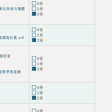
0分
生單位與地方團體
1分
2分
0分
1分
課程計畫.pdf
2分
關研習
0分
1分
2分
程教學進度總
0分
1分
2分
0分