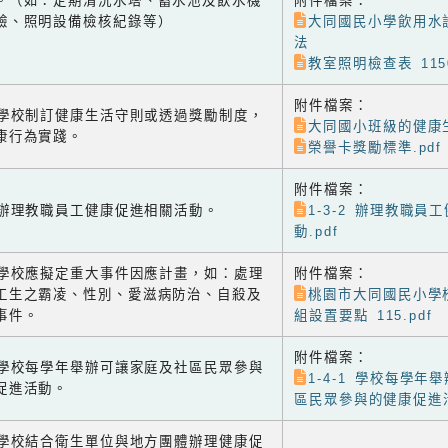
。（如：定期清洗水塔、蓄水池及飲水機
附件檔案：
驗、照明設備檢核紀錄等）
大同國民小學飲用水
法
教室照明檢查表 1150
附件檔案：
-1 學校制訂健康生活守則或透過獎勵制度，
大同國小班級的健康生
康行為實踐。
榮譽卡獎勵標準.pdf
附件檔案：
-2 辦理教職員工健康促進相關活動。
1-3-2 辦理教職員
動.pdf
-3 學校應擬定重大事件因應計畫，如：處理
附件檔案：
工生之霸凌、性別、愛滋病防治、自殺及
桃園市大同國民小學
事件。
組設置要點 115.pdf
附件檔案：
-1 學校每學年舉辦可讓家庭及社區民眾參與
1-4-1 學校每學年
促進活動。
區民眾參與的健康促進活
-2 學校結合衛生單位與地方團體辦理健康促