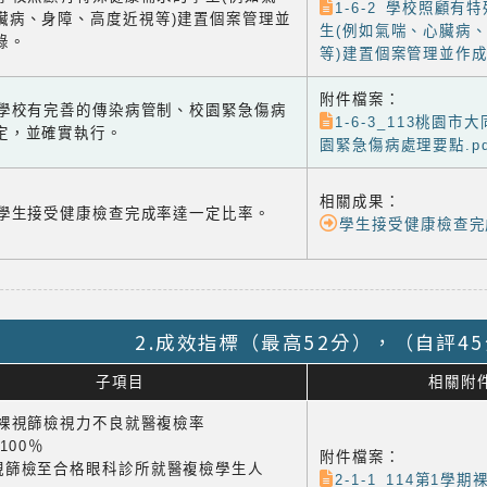
1-6-2 學校照顧有
臟病、身障、高度近視等)建置個案管理並
生(例如氣喘、心臟病
錄。
等)建置個案管理並作成紀
附件檔案：
-3 學校有完善的傳染病管制、校園緊急傷病
1-6-3_113桃園市
定，並確實執行。
園緊急傷病處理要點.pd
相關成果：
-4 學生接受健康檢查完成率達一定比率。
學生接受健康檢查完
2.成效指標（最高52分），（自評4
子項目
相關附
1 裸視篩檢視力不良就醫複檢率
×100％
附件檔案：
視篩檢至合格眼科診所就醫複檢學生人
2-1-1 114第1學