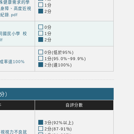
特殊健康需求的學
1分
、身障、高度近視
2分
錄.pdf
0分
大同國民小學 校
1分
f
2分
0分(低於95%)
1分(95.0%~99.9%)
成率達100%
2分(達100%)
5分）
件
自評分數
3分(92%以上)
2分(87-91％)
期裸視視力不良就