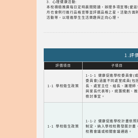
3. 心理健康活動:
本校積極推廣每日定時晨間閱讀，辦理多項宣導(愛
月也會例行進行品格宣導並評選品格之星。活動方面
活動等，以增進學生生活樂趣與正向心理。
1.
評價項目
子項目
1-1-1 健康促進學校委員會(
委員會)涵蓋不同處室成員(包
1-1 學校衛生政策
長、處室主任、組長、護理師
與家長代表等)，統籌規劃、
檢討事宜。
1-1-2 健康促進學校計畫依
1-1 學校衛生政策
制定，納入學校校務發展計畫
校務會議或相關會議通過。