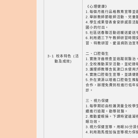
《心理健康》
1.每個月進行品格教育宣導並
2.舉辦教師節敬師活動、兒童
4.學生成果發表會安排感恩活
國小的付出。
5.社區送春聯活動送暖送愛送
6.利用週三下午教師研習時間
習、特教研習、愛滋病防治宣
二、口腔衛生
3-1 校本特色 (活
1.實施牙齒檢查並追蹤就醫治
動及成效)
2.全校推動潔牙活動，並紀錄
3.護理師教導含氣漱口水使用
4.實施口腔衛生宣導，並請健
5.外在資源以增進口腔衛生推
合作，辦理免費到校進行低年
診。
三、視力保健
1.每學期初由校護測量全校學
續進行追蹤。勸導就醫。
2.推動愛眼操。下課時望遠凝
眼功效。
3.視力保健宣導。用眼30分須
4.利用跑馬燈加強宣導視力保