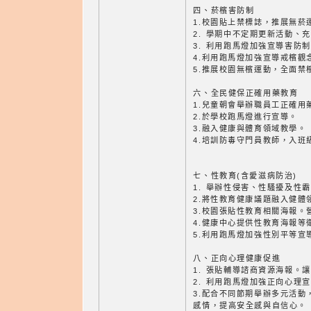
四、菸檳害防制
1.校園貼上禁標誌，推展無菸
2. 學期中不定期更新活動、
3. 利用跑馬燈加強宣導害防
4.利用跑馬燈加強宣導戒檳觀
5.推展校園無檳運動，全面禁
六、全民健保正確用藥教育
1.兒童朝會舉辦職員工正確用
2.於學校跑馬燈進行宣導。
3.融入健康與體育領域教學。
4.培訓防毒守門員教師，入班
七、性教育(含愛滋病防治)
1. 舉辦性侵害、性騷擾及性
2.將性教育健康議題融入健體
3.校園張貼性教育相關海報。
4.健康中心提供性教育海報等
5.利用跑馬燈加強性別平等宣
八、正向心理健康促進
1. 張貼輔導諮商資源海報。
2. 利用跑馬燈加強正向心理
3.配合不同節期舉辦多元活動
感情，提高安全感與自信心。