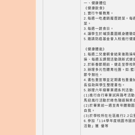
一、健康體位
《健康飲食》
1.實行午餐教育。
2.每週一吃產銷履歷蔬菜。每
菜。
3.每週一蔬食日。
4.讓學生於埔頂農園親身體驗
5.邀請防癌基金會入校進行健
《健康體能》
1.每週二兒童朝會結束後跑操
操、每週五課間活動跳新式健
2.於新春節期前，健走至學校
3.辦理多元性體育社團。如:
節令鼓社。
4.書包重宣導並定期書包重量
長協助與學生整理書包。
5.辦理六年級畢業週系列活動:
(1)進行自行車筆試與路考活
馬迎風行活動於綠色隧道騎乘
(2)於畢業前一週至青年體驗
自我。
(3)於學校所在社區進行2.2
6.參加「114學年度桃園市
活動」獲 優等