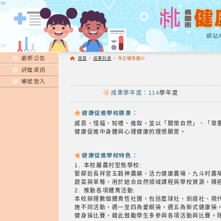
:::
:::
網站
:::
最新公告
首頁
/
成果列表
/
市立埔頂國小
評鑑資訊
帳號登入
成果學年度：114
學年度
健康促進學校願景：
感恩、惜福、知禮、進取，並以「關懷自然」、「尊
健康促進中身體與心理健康的理想願景。
健康促進學校特色：
1. 本校屬農村型態學校:
緊鄰近長祥宮五穀神農廟、活力健康農場、九斗村農
蔬菜與草莓，用於結合自然領域課程與學校資源，積
2. 推動各項體育活動:
本校辦理數個體育性社團，包括籃球社、劍道社、現
施不同活動，週一至四為愛眼操，週五為新式健康操
健身操比賽，藉此鼓勵學生多參與各項活動與比賽。