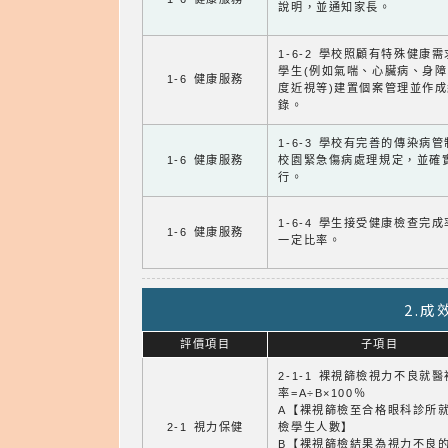
說明，並通知家長。
1-6-2 學校照顧有特殊健康
學生(例如氣喘、心臟病、身
1-6 健康服務
度近視等)建置個案管理並作成
錄。
1-6-3 學校有完善的傳染病
1-6 健康服務
校園緊急傷病處理規定，並確
行。
1-6-4 學生接受健康檢查完
1-6 健康服務
一定比率。
2.
評價項目
子項目
2-1-1 裸視篩檢視力不良就
率=A÷B×100％
A【裸視篩檢至合格眼科診所
2-1 視力保健
檢學生人數】
B【裸視篩檢結果為視力不良