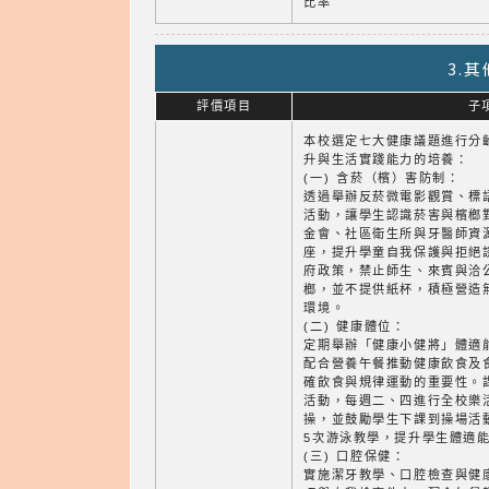
比率
3.
評價項目
子
本校選定七大健康議題進行分
升與生活實踐能力的培養：
(一) 含菸（檳）害防制：
透過舉辦反菸微電影觀賞、標
活動，讓學生認識菸害與檳榔
金會、社區衛生所與牙醫師資
座，提升學童自我保護與拒絕
府政策，禁止師生、來賓與洽
榔，並不提供紙杯，積極營造
環境。
(二) 健康體位：
定期舉辦「健康小健將」體適
配合營養午餐推動健康飲食及
確飲食與規律運動的重要性。
活動，每週二、四進行全校樂
操，並鼓勵學生下課到操場活動
5次游泳教學，提升學生體適
(三) 口腔保健：
實施潔牙教學、口腔檢查與健