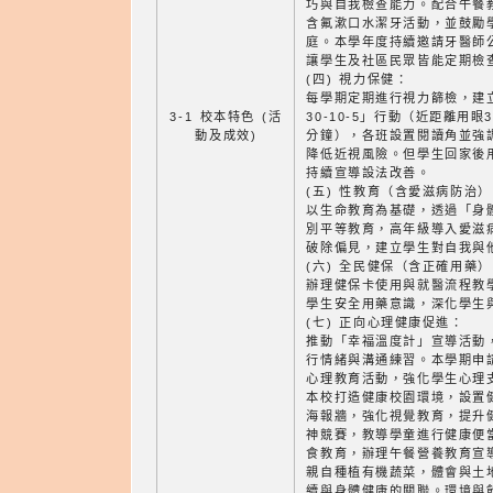
巧與自我檢查能力。配合午餐
含氟漱口水潔牙活動，並鼓勵
庭。本學年度持續邀請牙醫師
讓學生及社區民眾皆能定期檢
(四) 視力保健：
每學期定期進行視力篩檢，建
3-1 校本特色 (活
30-10-5」行動（近距離用眼
動及成效)
分鐘），各班設置閱讀角並強
降低近視風險。但學生回家後
持續宣導設法改善。
(五) 性教育（含愛滋病防治）
以生命教育為基礎，透過「身
別平等教育，高年級導入愛滋
破除偏見，建立學生對自我與
(六) 全民健保（含正確用藥）
辦理健保卡使用與就醫流程教
學生安全用藥意識，深化學生
(七) 正向心理健康促進：
推動「幸福溫度計」宣導活動
行情緒與溝通練習。本學期申
心理教育活動，強化學生心理
本校打造健康校園環境，設置
海報牆，強化視覺教育，提升
神競賽，教導學童進行健康便
食教育，辦理午餐營養教育宣
親自種植有機蔬菜，體會與土
續與身體健康的關聯。環境與