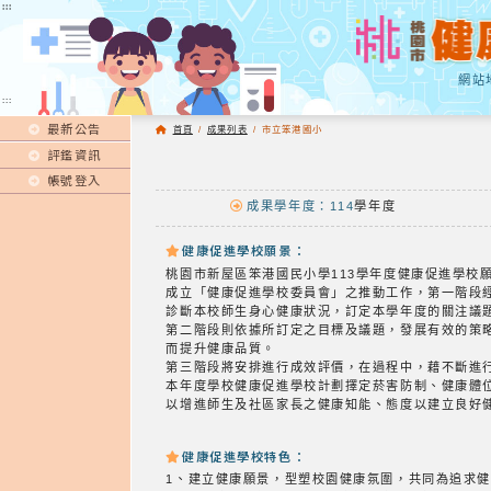
:::
:::
網站
:::
最新公告
首頁
/
成果列表
/
市立笨港國小
評鑑資訊
帳號登入
成果學年度：114
學年度
健康促進學校願景：
桃園市新屋區笨港國民小學113學年度健康促進學校
成立「健康促進學校委員會」之推動工作，第一階段
診斷本校師生身心健康狀況，訂定本學年度的關注議
第二階段則依據所訂定之目標及議題，發展有效的策
而提升健康品質。
第三階段將安排進行成效評價，在過程中，藉不斷進
本年度學校健康促進學校計劃擇定菸害防制、健康體
以增進師生及社區家長之健康知能、態度以建立良好
健康促進學校特色：
1、建立健康願景，型塑校園健康氛圍，共同為追求