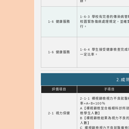
錄。
1-6-3 學校有完善的傳染病
1-6 健康服務
校園緊急傷病處理規定，並確
行。
1-6-4 學生接受健康檢查完
1-6 健康服務
一定比率。
2.
評價項目
子項目
2-1-1 裸視篩檢視力不良就
率=A÷B×100％
A【裸視篩檢至合格眼科診所
2-1 視力保健
檢學生人數】
B【裸視篩檢結果為視力不良
人數】
C 裸視篩檢視力不良就醫複檢