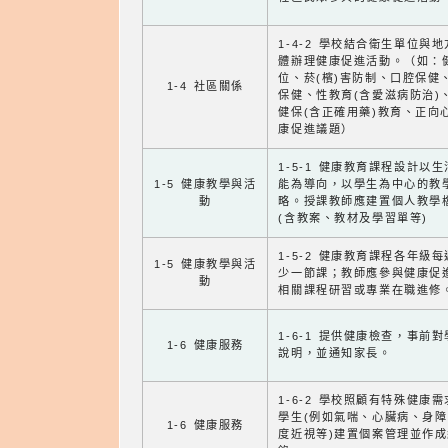
1-4-2 學校結合衛生單位與
體辦理健康促進活動。（如：
位、菸(檳)害防制、口腔保健
1-4 社區關係
保健、性教育(含愛滋病防治)
健保(含正確用藥)教育、正向
康促進議題）
1-5-1 健康教育課程設計以
1-5 健康教學與活
能為導向，以學生為中心的教
動
略。授課教師應建置個人教學
(含教案、教材及學習單等)
1-5-2 健康教育課程各年級
1-5 健康教學與活
少一節課；教師應參與健康促
動
相關課程研習或專業在職進修
1-6-1 提供健康檢查，事前
1-6 健康服務
說明，並通知家長。
1-6-2 學校照顧有特殊健康
學生(例如氣喘、心臟病、身
1-6 健康服務
度近視等)建置個案管理並作成