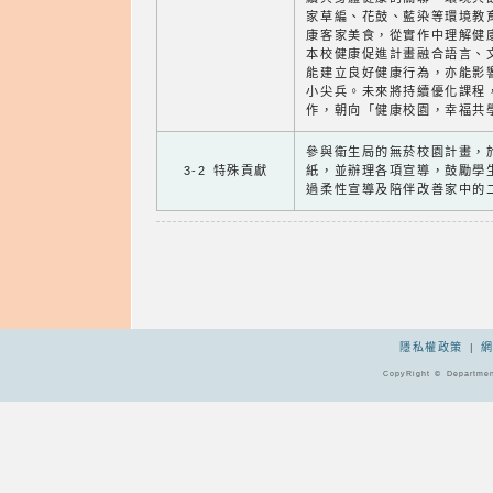
家草編、花鼓、藍染等環境教
康客家美食，從實作中理解健
本校健康促進計畫融合語言、
能建立良好健康行為，亦能影
小尖兵。未來將持續優化課程
作，朝向「健康校園，幸福共
參與衛生局的無菸校園計畫，
3-2 特殊貢獻
紙，並辦理各項宣導，鼓勵學
過柔性宣導及陪伴改善家中的
隱私權政策
|
CopyRight © Departmen