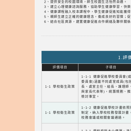
2、提供安全的校園環境，師生校園生活怡然自適。
3、建立心理健康諮詢服務，協助學生健康學習，快
4、健康課程融入校本課程中，學生健康促進知能獲
5、親師生建立正確的健康理念，養成良好的習慣；
6、結合社區資源，建置健康促進合作網絡及夥伴關
1.
評價項目
子項目
1-1-1 健康促進學校委員會(
委員會)涵蓋不同處室成員(包
1-1 學校衛生政策
長、處室主任、組長、護理師
與家長代表等)，統籌規劃、
檢討事宜。
1-1-2 健康促進學校計畫依
1-1 學校衛生政策
制定，納入學校校務發展計畫
校務會議或相關會議通過。