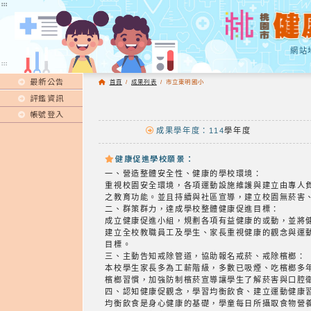
:::
:::
網站
:::
最新公告
首頁
/
成果列表
/
市立東明國小
評鑑資訊
帳號登入
成果學年度：114
學年度
健康促進學校願景：
一、營造整體安全性、健康的學校環境：
重視校園安全環境，各項運動設施維護與建立由專人
之教育功能。並且持續與社區宣導，建立校園無菸害
二、群策群力，達成學校整體健康促進目標：
成立健康促進小組，規劃各項有益健康的或動，並將
建立全校教職員工及學生、家長重視健康的觀念與運
目標。
三、主動告知戒除管道，協助報名戒菸、戒除檳榔：
本校學生家長多為工薪階級，多數已吸煙、吃檳榔多
檳榔習慣，加強防制檳菸宣導讓學生了解菸害與口腔
四、認知健康促觀念，學習均衡飲食、建立運動健康
均衡飲食是身心健康的基礎，學童每日所攝取食物營