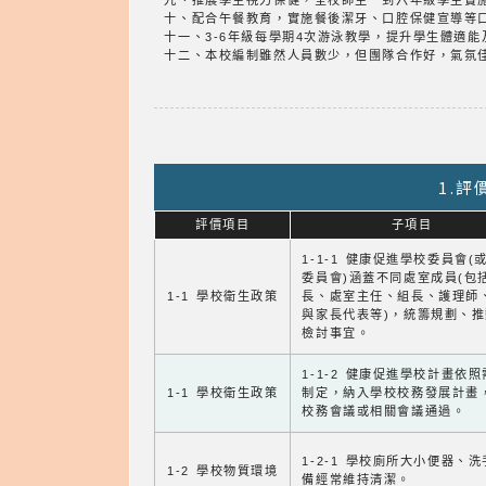
九、推展學生視力保健，全校師生一到六年級學生實
十、配合午餐教育，實施餐後潔牙、口腔保健宣導等
十一、3-6年級每學期4次游泳教學，提升學生體適能
十二、本校編制雖然人員數少，但團隊合作好，氣氛
1.
評價項目
子項目
1-1-1 健康促進學校委員會(
委員會)涵蓋不同處室成員(包
1-1 學校衛生政策
長、處室主任、組長、護理師
與家長代表等)，統籌規劃、
檢討事宜。
1-1-2 健康促進學校計畫依
1-1 學校衛生政策
制定，納入學校校務發展計畫
校務會議或相關會議通過。
1-2-1 學校廁所大小便器、
1-2 學校物質環境
備經常維持清潔。