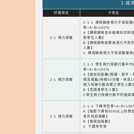
2.
評價項目
子項目
2-1-1 裸視篩檢視力不良就
率=A÷B×100％
A【裸視篩檢至合格眼科診所
2-1 視力保健
檢學生人數】
B【裸視篩檢結果為視力不良
人數】
C 裸視篩檢視力不良就醫複檢
2-1-2 學生視力保健行動平
率=A÷B×100％
A【達到近距離(閱讀、寫字、
2-1 視力保健
視及電腦)用眼30分鐘，休息1
視力保健行動目標之學生人數
B【受調查學生人數】
C學生視力保健行動平均達成
2-1-3 下課淨空率=A÷B×100
A【每節下課有90%以上的學
2-1 視力保健
室外的班級數】
B【施測班級數】
C 下課淨空率