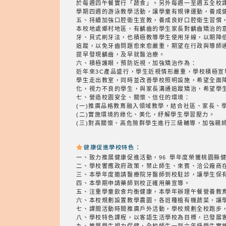
於每週四午餐實行「蔬食」。另外每週一至週五全校
學期四週的游泳教學活動，讓學童有規律運動，養成
五、持續加強口腔衛生宣教，養成良好口腔衛生習慣
本校地處鄉村地區，有齲齒的學生家長對齲齒矯治的
牙、貝式刷牙法，也積極教導學生使用牙線，以期降
追蹤，以免牙齒問題愈來愈嚴重，期望在行政與導師
提早發現齲齒，及早就醫治療。
六、積極護眼，預防近視，加強矯治作為：
近年來3C產品盛行，學生近視情形嚴重，學校積極
學生走出教室，同時並改善學校照明設施，希望全面
化，視力不良的學生，與家長溝通追蹤矯治，希望學
七、營造校園安全、關懷、信任的環境：
(一)推廣品格教育融入領域教學，結合社區、家長、
(二)實施環境的綠化、美化，紓解學生學習壓力。
(三)對高關懷、高危險群學生進行三級輔導，加強親
健康促進學校特色：
一、致力推展健康促進活動，96 學年度榮獲桃園縣
二、學校響應政府政策，禁止師生、來賓、洽公廠商
三、本學年度邀請醫療院牙醫師到校駐診，讓學生保
四、本學期申請藥師到校正確用藥宣導。
五、注重學童飲食均衡健康，本學年辦理午餐營養教
六、本校規劃設置教學農園，各班種植有機蔬菜，讓
七、課間活動時間推廣戶外活動，學校規劃全校跑步
八、學校特色課程，以客語生活學校為目標，已發展