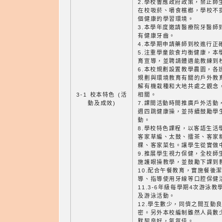
2.學校響應政府政策，禁止師
在校吸菸、嚼食檳榔，學校不
個健康的學習環境。
3.本學年度邀請醫療院牙醫師
有健康牙齒。
4.本學期申請藥師到校進行正
5.注重學童飲食均衡健康，本
育宣導，並聘請體適能教練到
6.本校規劃設置教學農園，各
規劃與環境教育有關的戶外教
解有機栽種和大地共處之觀念
3-1 校本特色 (活
相關。
動及成效)
7.課間活動時間推廣戶外活動
週四跳健康操，並持續鼓勵學
動。
8.學校特色課程，以客語生活
客家草編、太鼓、擂茶、客家
粿、客家菜包。讓學生從實做
9.推展學生視力保健，全校師
施護眼操教學，並鼓勵下課到
10.配合午餐教育，實施餐後
導、指導使用牙線等口腔保健
11.3-6年級每學期4次游泳
及游泳活動。
12.學生數少，同儕之間互動
密。另外本校編制雖然人員數
默契良好，氣氛佳。