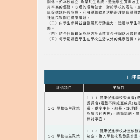
關係。如本校成立 魚菜共生系統，透過學生實際及
用率高的優點。心理的環境包含－對於學校的看法、
康促進講座與宣導，利用親職教育活動辦理健康親職
社區民眾關注健康議題。
（三）由學生參與並且發展其行動能力：透過以學生
態。
（四）結合社區資源與地方社區建立合作網絡及夥伴
（五）每學期調查學生在學校生活以外的健康習慣，
1.
評價項目
子項目
1-1-1 健康促進學校委員會(
委員會)涵蓋不同處室成員(包
1-1 學校衛生政策
長、處室主任、組長、護理師
與家長代表等)，統籌規劃、
檢討事宜。
1-1-2 健康促進學校計畫依
1-1 學校衛生政策
制定，納入學校校務發展計畫