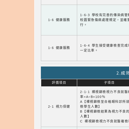
1-6-3 學校有完善的傳染病
1-6 健康服務
校園緊急傷病處理規定，並確
行。
1-6-4 學生接受健康檢查完
1-6 健康服務
一定比率。
2.
評價項目
子項目
2-1-1 裸視篩檢視力不良就
率=A÷B×100％
A【裸視篩檢至合格眼科診所
2-1 視力保健
檢學生人數】
B【裸視篩檢結果為視力不良
人數】
C 裸視篩檢視力不良就醫複檢