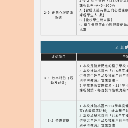
2-9-2 學生參與正向心理健
課程比率=A÷B×100％
A【曾經上過有關正向心理健
2-9 正向心理健康
課程學生人 數】
促進
B【全校學生總人數】
C 學生參與正向心理健康促進
比率
3.
評價項目
子
1.本校是健康促進的種子學校
2.本校推動桃園市「115年
供多元生理用品及推動月經平
3-1 校本特色 (活
別平等教育』實施計畫。
動及成效)
3.學校為落實性教育，114
課程閱讀，每班製作性教育繪
1.本校推動桃園市114學年
育(含愛滋病防制)」繪本親子
2.本校承辦桃園市「115年
3-2 特殊貢獻
供多元生理用品及推動月經平
別平等教育』實施計畫