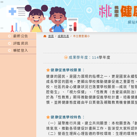
:::
:::
網站
:::
最新公告
首頁
/
成果列表
/
市立霞雲國小
評鑑資訊
帳號登入
成果學年度：114
學年度
健康促進學校願景：
健康的國民，是國力展現的指標之一，更是國家永續
成長學習的園地，更顯出學校推動健康促進之重要性
校、社區的身心健康狀況已落實學校願景—成就「智
腔衛生」、「視力保健」、「性教育（含愛滋病防治
於為「性教育」期待推動健康促進學校計畫，培養健
慣，並將健康態度藉由平日貫徹及親職教育機會擴展
健康促進學校特色：
（一）凝聚推行共識，建立共同願景：本校願景為「
境氣氛，推動各項健促計畫與工作，皆深受大家所認
（二）營造生理與心理皆適的學校環境：生理的環境