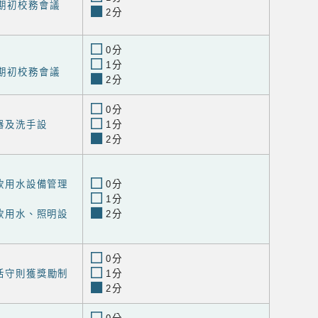
期期初校務會議
2分
0分
1分
期期初校務會議
2分
0分
便器及洗手設
1分
2分
國小飲用水設備管理
0分
1分
維護飲用水、照明設
2分
0分
生活守則獲獎勵制
1分
2分