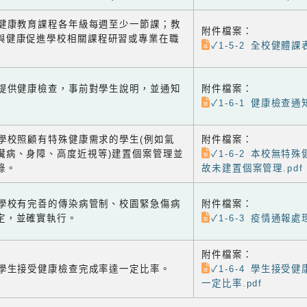
-2 健康教育課程各年級每週至少一節課；教
附件檔案：
與健康促進學校相關課程研習或專業在職
✓1-5-2 全校健體課表
-1 提供健康檢查，事前對學生說明，並通知
附件檔案：
✓1-6-1 健康檢查通知
-2 學校照顧有特殊健康需求的學生(例如氣
附件檔案：
臟病、身障、高度近視等)建置個案管理並
✓1-6-2 本校無特
錄。
故未建置個案管理.pdf
-3 學校有完善的傳染病管制、校園緊急傷病
附件檔案：
定，並確實執行。
✓1-6-3 疫情通報處
附件檔案：
-4 學生接受健康檢查完成率達一定比率。
✓1-6-4 學生接受
一定比率.pdf