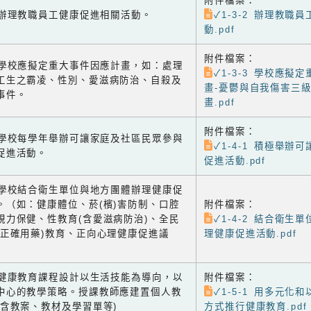
附件檔案：
-2 辦理教職員工健康促進相關活動。
✓1-3-2 辦理教職
動.pdf
附件檔案：
-3 學校應擬定重大事件因應計畫，如：處理
✓1-3-3 學校應擬
工生之霸凌、性別、愛滋病防治、自殺及
畫-憂鬱與自我傷害三
事件。
畫.pdf
附件檔案：
-1 學校每學年舉辦可讓家庭及社區民眾參與
✓1-4-1 積極舉辦
促進活動。
促進活動.pdf
-2 學校結合衛生單位與地方團體辦理健康促
。（如：健康體位、菸(檳)害防制、口腔
附件檔案：
視力保健、性教育(含愛滋病防治)、全民
✓1-4-2 結合衛生
含正確用藥)教育、正向心理健康促進議
理健康促進活動.pdf
-1 健康教育課程設計以生活技能為導向，以
附件檔案：
中心的教學策略。授課教師應建置個人教
✓1-5-1 用多元化
(含教案、教材及學習單等)
方式推行健康教育.pdf