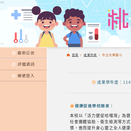
:::
:::
:::
最新公告
首頁
/
成果列表
/
市立光華國小
評鑑資訊
帳號登入
成果學年度：114
健康促進學校願景：
本校以「活力健促哈嘎灣」為健
社會團體協助、衛生檢測等方式
慣，進而提升身心靈之全人健康