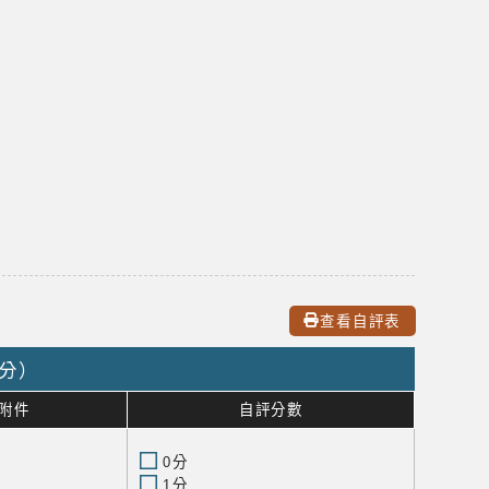
查看自評表
0分）
附件
自評分數
0分
1分