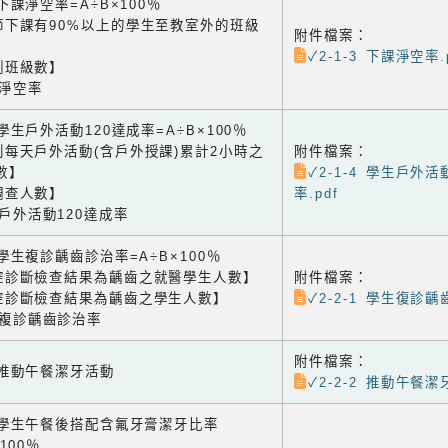
3 下課淨空率=A÷B×100％
節下課有90%以上的學生至教室外的班級
附件檔案：
✓2-1-3 下課淨空率.
測班級數】
課淨空率
4 學生戶外活動120達成率=A÷B×100％
到每天戶外活動(含戶外授課)累計2小時之
附件檔案：
數】
✓2-1-4 學生戶外
調查人數】
率.pdf
生戶外活動120達成率
1 學生複診齲齒診治率=A÷B×100％
腔診斷檢查結果為齲齒之就醫學生人數】
附件檔案：
腔診斷檢查結果為齲齒之學生人數】
✓2-2-1 學生復診齲
生複診齲齒診治率
附件檔案：
2 推動午餐潔牙活動
✓2-2-2 推動午餐潔
-3 學生午餐後搭配含氟牙膏潔牙比率
×100％