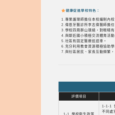
健康促進學校特色：
1.專業護理師擔任本校編制內
2.偉恩牙醫診所李志偉醫師擔
3.學校四周群山環繞，對眼睛
4.與鄰近國小積極交流體育活動
5.社區有固定醫療巡迴車。
6.充分利用教會資源積極協助
7.與社區居民、家長互動頻繁
評價項目
1-1-
不同處
1-1 學校衛生政策