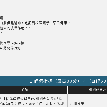
校護。
任口腔保健醫師，定期到校照顧學生牙齒健康。
有極大的放鬆作用。。
。
學校宣導拒煙拒檳。
，互動關係良好。
1.評價指標（最高30分），（自評3
子項目
相關成果及
1 健康促進學校委員會(或相關委員會)涵蓋
室成員(包括校長、處室主任、組長、護理
相關成果：