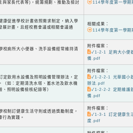
生與家長代表等)，統籌規劃、推動及檢討
114學年度第一學
-2 健康促進學校計畫依照需求制定，納入學
相關成果：
發展計畫，且經校務會議或相關會議通
114學年度第一學
附件檔案：
-1 學校廁所大小便器、洗手設備經常維持清
✓1-2-1 足夠大小
備.pdf
附件檔案：
-2 訂定飲用水設備及照明設備管理辦法，定
✓1-2-2-1 光華
。（如：定期清洗水塔、蓄水池及飲水機
辦法.pdf
驗、照明設備檢核紀錄等）
✓1-2-2-2 定期
備.pdf
附件檔案：
-1 學校制訂健康生活守則或透過獎勵制度，
✓1-3-1 訂定健康
康行為實踐。
度.pdf