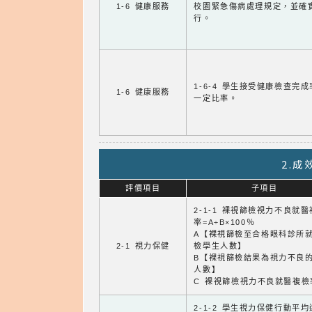
1-6 健康服務
校園緊急傷病處理規定，並確
行。
1-6-4 學生接受健康檢查完
1-6 健康服務
一定比率。
2.
評價項目
子項目
2-1-1 裸視篩檢視力不良就
率=A÷B×100％
A【裸視篩檢至合格眼科診所
2-1 視力保健
檢學生人數】
B【裸視篩檢結果為視力不良
人數】
C 裸視篩檢視力不良就醫複檢
2-1-2 學生視力保健行動平