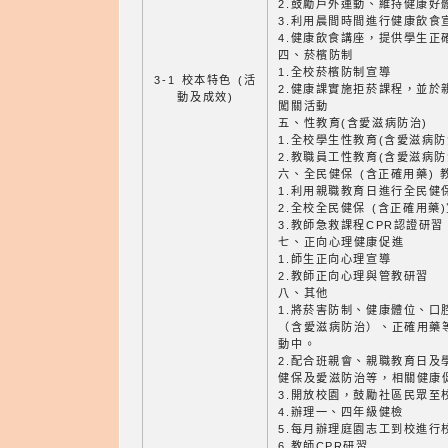
2.鼓勵戶外運動、維持健康好
3.利用晨間時間進行健康飲食
4.健康飲食講座，提供學生正
四、菸檳防制
1.全校菸檳防制宣導
3-1 校本特色 (活
2.健康課實施拒菸課程，並於
動及成效)
闖關活動
五、性教育(含愛滋病防治)
1.全校學生性教育(含愛滋病防
2.教職員工性教育(含愛滋病防
六、全民健保 (含正確用藥) 
1.利用親職教育日進行全民健
2.全校全民健保 (含正確用藥
3.教師急救課程CPR認證研習
七、正向心理健康促進
1.師生正向心理宣導
2.教師正向心理與管教研習
八、其他
1.將菸害防制、健康體位、口
（含愛滋病防治）、正確用藥
動中。
2.配合班親會、親職教育日及
健保及愛滋防治等，相關健康
3.開放校園，鼓勵社區民眾至
4.辦理一、四年級健檢
5.每月辦理庭園志工到校進行
6.教師CPR研習