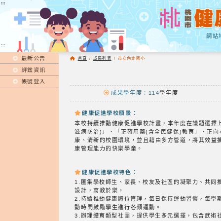
:::
:::
網站
:::
最新公告
首頁
/
成果列表
/
市立內定國小
評鑑資訊
帳號登入
成果學年度：114
學年度
健康促進學校願景：
本校持續推動健康促進學校計畫，本年度在議題選擇
滋病防治)」、「正確用藥(含全民健保)教育」、正
康、清新的校園環境，並且藉由多方管道，將其效益
康管理能力的快樂學童。
健康促進學校特色：
1.匯集學校師生、家長、校友及社區的凝聚力、共
設計，寓教於樂。
2.持續推動健康體位管理，每日保持運動習慣，每學
動時間鼓勵學生進行各類運動。
3.辦理體育類型社團，提供學生多元選擇，包含武