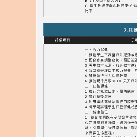
B【全校學生總人數】
C 學生參與正向心理健康促進
比率
3.
評價項目
子
一、視力保健
1.鼓勵學生下課至戶外運動或
2.配合身高調整座椅，預防近
3.著重教室光源，各班教室進
4.每學期辦理學生視力檢查，
5.班級進行視力保健教育
6.推動規律用眼3010 天天戶
二、口腔保健
1.推行含氟漱口水，預防齲齒
2.推行餐後潔牙
3.利用聯絡簿標語進行口腔衛
4.每學期辦理學生口腔保健檢
三、健康體位
1. 結合校園既有空間設置雞
心之食農教育場域。透過低干
計，引導學生從日常照顧、環
來源與生命歷程。