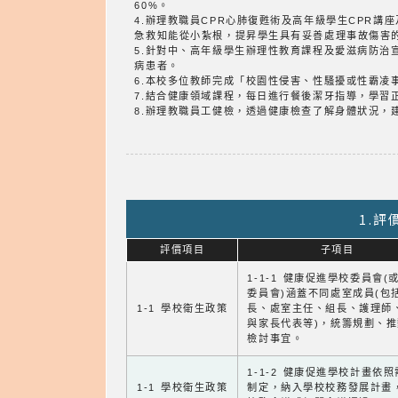
60%。
4.辦理教職員CPR心肺復甦術及高年級學生CPR講
急救知能從小紮根，提昇學生具有妥善處理事故傷害
5.針對中、高年級學生辦理性教育課程及愛滋病防
病患者。
6.本校多位教師完成「校園性侵害、性騷擾或性霸凌
7.結合健康領域課程，每日進行餐後潔牙指導，學習
8.辦理教職員工健檢，透過健康檢查了解身體狀況，
1.
評價項目
子項目
1-1-1 健康促進學校委員會(
委員會)涵蓋不同處室成員(包
1-1 學校衛生政策
長、處室主任、組長、護理師
與家長代表等)，統籌規劃、
檢討事宜。
1-1-2 健康促進學校計畫依
1-1 學校衛生政策
制定，納入學校校務發展計畫