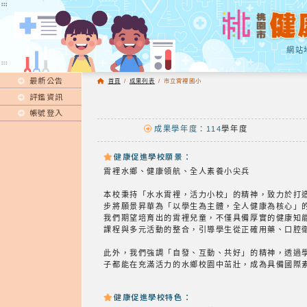
:::
:::
網站
:::
最新公告
首頁
/
成果列表
/
市立霄裡國小
評鑑資訊
帳號登入
成果學年度：114
學年度
健康促進學校願景：
霄裡水鄉、健康領航、全人素養小尖兵
本校秉持「水水霄裡，活力小校」的精神，致力於打造
步將願景昇華為「以學生為主體，全人健康為核心」
我們期望培育出的霄裡兒童，不僅具備厚實的健康知能，
課程與多元活動的整合，引導學生從正確用藥、口腔
此外，我們強調「自發、互動、共好」的精神，透過
子都能在充滿活力的水鄉校園中茁壯，成為具備國際
健康促進學校特色：