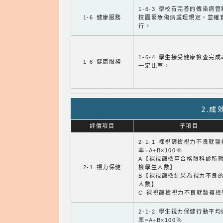
1-6-3 學校有完善的傳染病
1-6 健康服務
校園緊急傷病處理規定，並確
行。
1-6-4 學生接受健康檢查完
1-6 健康服務
一定比率。
2.
評價項目
子項目
2-1-1 裸視篩檢視力不良就
率=A÷B×100％
A【裸視篩檢至合格眼科診所
2-1 視力保健
檢學生人數】
B【裸視篩檢結果為視力不良
人數】
C 裸視篩檢視力不良就醫複檢
2-1-2 學生視力保健行動平
率=A÷B×100％