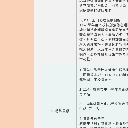
認識健保資源的珍貴，養成不
路不明藥品的觀念，並建立學
家庭整體的健康知能。
（七） 正向心理健康促進
114 學年度本校特別強化心
請專業諮商師辦理自傷防治研
理危機辨識能力，學習如何早
懷。針對學生端，則辦理專題
壓力管理技巧。諮商師將特別
找人協助」以及校內外具體的
觀察、照顧柯達鴨等生命教育
命韌性。
1.臺美生態學校以健康生活為
二面綠旗認證，115-03-18埔
錦興國小至校參訪。
2.114年桃園市中小學校聯合
第七名
3.114年桃園市中小學校聯合
生組 第一名
3-2 特殊貢獻
4.食農教育營隊
處處生「雞」尋蛋趣，聯合外