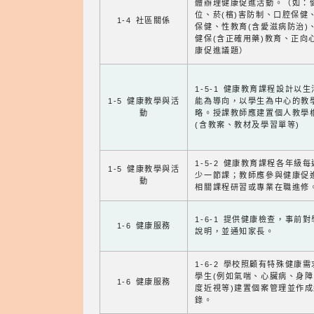
體辦理健康促進活動。（如：
位、菸(檳)害防制、口腔保健
1-4 社區關係
保健、性教育(含愛滋病防治)
健保(含正確用藥)教育、正向
康促進議題）
1-5-1 健康教育課程設計以
1-5 健康教學與活
能為導向，以學生為中心的教
動
略。授課教師應建置個人教學
(含教案、教材及學習單等)
1-5-2 健康教育課程各年級
1-5 健康教學與活
少一節課；教師應參與健康促
動
相關課程研習或專業在職進修
1-6-1 提供健康檢查，事前
1-6 健康服務
說明，並通知家長。
1-6-2 學校照顧有特殊健康
學生(例如氣喘、心臟病、身
1-6 健康服務
度近視等)建置個案管理並作成
錄。