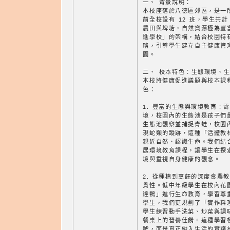
一、 背景說明：
本校座落於八德區郊區，是一
前全校設有 12 班，學生共計
農田與埤塘，自然資源極為豐
進學校」的架構，結合校園特
略，引導學生建立自主健康管
園。
二、 校本特色：生態環境、
本校將健康促進議題與校本課
色：
1. 豐富的生態與環境教育：
境，校園內的生態池是孩子們
生態池觀察並捕捉青蛙，校園
現蛇類的蹤跡，這種「活體教
親近自然、認識生命。我們結
展環境教育課程，讓學生在探
境與重視自身健康的觀念。
2. 從種植到烹飪的深度食農
貫性。低中年級學生在校內花
達鴨」進行生命教育，學習尊
學生，我們更規劃了「實作料
學生練習動手洗菜、炒菜與調
餐桌上的營養佳餚。這種學習
號，而是真正融入生活的實踐