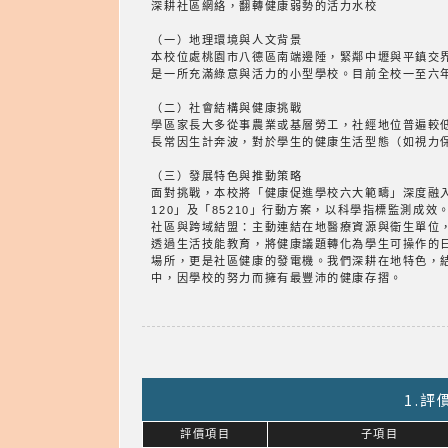
深耕社區網絡，翻轉健康弱勢的活力水校
（一）地理環境與人文背景
本校位處桃園市八德區南端邊陲，緊鄰中壢與平鎮交
是一所充滿綠意與活力的小型學校。目前全校一至六年
（二）社會結構與健康挑戰
學區家長大多從事農業或基層勞工，社經地位普遍較
長常因生計奔波，對於學生的健康生活型態（如視力
（三）發展特色與推動策略
面對挑戰，本校將「健康促進學校六大範疇」深度融
120」及「85210」行動方案，以科學指標監測成效
社區與跨域結盟：主動連結在地醫療資源與衛生單位
透過生活技能教育，將健康議題轉化為學生可操作的
場所，更是社區健康的發電機。我們深耕在地特色，
中，因學校的努力而擁有最豐沛的健康存摺。
1.
評價項目
子項目