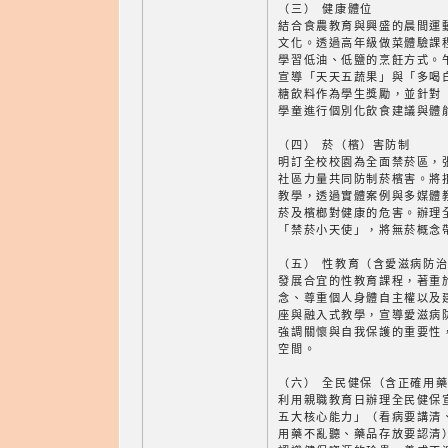
（三） 健康體位
結合食農教育與興盛的晨間運
文化。透過高年級做菜體驗課
學習低油、低鹽的烹飪方式。
宣導「天天五蔬果」與「多喝
糖飲料作為學生獎勵，並針對 
學童進行個別化飲食建議與體
（四） 菸（檳）害防制
明訂全校校園為全面禁菸區，
社區力量共同防制菸檳害。將
教學，透過實體案例與多媒體
菸及檳榔對健康的危害。辦理
「禁菸小天使」，將無菸概念
（五） 性教育（含愛滋病防
發展合宜的性教育課程，著重
念、尊重個人身體自主權以及
座與融入式教學，宣導愛滋病
強調關懷與自我保護的重要性
空間。
（六） 全民健保（含正確用
利用親職教育日辦理全民健保
五大核心能力」（看病要講清
用藥不亂聽、藥品存放要認清