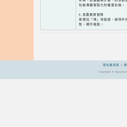
參與，認識農耕步驟、四季蔬
包裝專屬客製化的雞蛋包裝。
5.食農教育營隊
霄裡玩「埤」快栽遊，接待外
態，親手植栽。
隱私權政策
|
CopyRight © Departmen