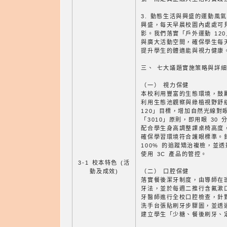
3. 動態生活與興盛的運動風
興盛，每天早晨校園內處處可
影。我們落實「戶外運動 12
與廣大活動空間，確保學生每天
提升學生的體適能與視力健康
三、 七大議題實施策略與詳
（一） 視力保健
本校利用豐富的生態環境，鼓
利用生態池觀察與綠植視野舒
120」目標，增加自然光線對
「3010」原則，即用眼 30 
配合學生身高調整課桌椅高度
確保學習環境符合護眼標準。
100% 的追蹤矯治複檢，並
使用 3C 產品的管控。
3-1 校本特色 (活
動及成效)
（二） 口腔保健
落實餐後潔牙制度，由導師在
牙法，並於每週二推行含氟漱
牙醫師進行全校口腔檢查，針
洗手台張貼刷牙步驟圖，並透
建立學生「少糖、餐後刷牙、