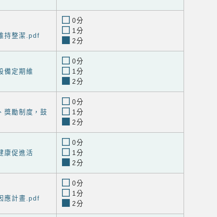
0分
1分
維持整潔.pdf
2分
0分
明設備定期維
1分
2分
0分
則、獎勵制度，鼓
1分
2分
0分
工健康促進活
1分
2分
0分
1分
因應計畫.pdf
2分