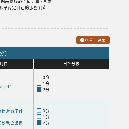
月的品格核心價值分享，對於
孩子肯定自己的服務價值
查看自評表
0分）
附件
自評分數
0分
1分
.pdf
2分
健康促進實施計
0分
1分
期初校務會議提
2分