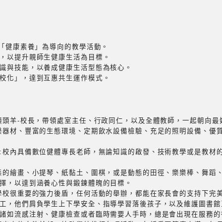
以「健康素養」為導向的教學活動。
，以提升親師生健康生活為目標。
識與技能，以養成健康生活型態為核心。
校化」，達到互惠共生運作模式。
領頭羊-校長，帶領處室主任、行政同仁，以及全體教師，一起朝向最
樂器材、豐富的生態環境、定期飲水設備檢驗、充足的照明設備、優質
:校內具備數位健體專長老師，無論知識的啟發、技術教學或是教材
態的繪畫、小提琴、紙黏土、圍棋，或是動態的田徑、樂樂棒、舞蹈
擇，以達到涵養心性與鍛鍊體魄的目標。
學校很重要的強力後盾，任何活動的舉辦，都能在家長會的支持下完
工，他們肩負學生上下學安全、指導學習落後孩子，以及維護圖書館
諸如流感注射、健康檢查或者臨時需要人手時，總是會出現在服務的