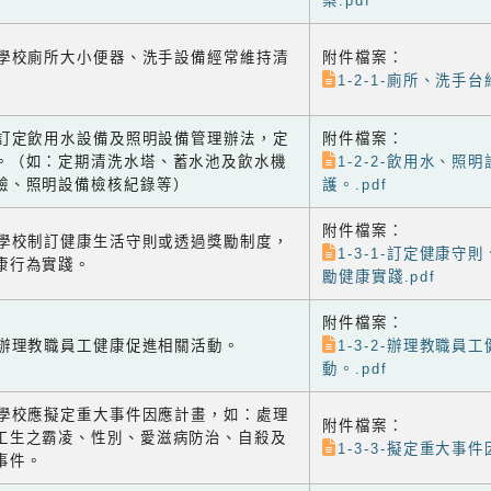
案.pdf
-1 學校廁所大小便器、洗手設備經常維持清
附件檔案：
1-2-1-廁所、洗手台
-2 訂定飲用水設備及照明設備管理辦法，定
附件檔案：
。（如：定期清洗水塔、蓄水池及飲水機
1-2-2-飲用水、照
驗、照明設備檢核紀錄等）
護。.pdf
附件檔案：
-1 學校制訂健康生活守則或透過獎勵制度，
1-3-1-訂定健康守
康行為實踐。
勵健康實踐.pdf
附件檔案：
-2 辦理教職員工健康促進相關活動。
1-3-2-辦理教職員
動。.pdf
-3 學校應擬定重大事件因應計畫，如：處理
附件檔案：
工生之霸凌、性別、愛滋病防治、自殺及
1-3-3-擬定重大事件
事件。