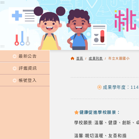
:::
:::
:::
最新公告
首頁
/
成果列表
/
市立大園國小
評鑑資訊
帳號登入
成果學年度：114
健康促進學校願景：
學校願景:溫馨、健康、創新、
溫馨:親切溫暖、友善和諧