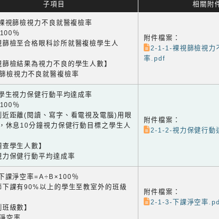
子項目
相關附
1 裸視篩檢視力不良就醫複檢率
×100％
附件檔案：
視篩檢至合格眼科診所就醫複檢學生人
2-1-1-裸視篩檢視
率.pdf
視篩檢結果為視力不良的學生人數】
視篩檢視力不良就醫複檢率
2 學生視力保健行動平均達成率
×100％
到近距離(閱讀、寫字、看電視及電腦)用眼
附件檔案：
鐘，休息10分鐘視力保健行動目標之學生人
2-1-2-視力保健行動
調查學生人數】
視力保健行動平均達成率
3 下課淨空率=A÷B×100％
節下課有90%以上的學生至教室外的班級
附件檔案：
2-1-3-下課淨空率.pd
測班級數】
課淨空率