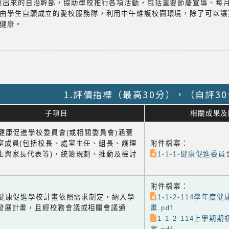
選出來的自治幹部，協助學校推行各項活動，包括重要節慶宣導、每
由學生自願成立的愛校服務隊，利用中午維護校園環境，除了可以讓
健康。
1.評價指標（最高30分），（自評3
子項目
相關成果及
1 健康促進學校委員會(或相關委員會)涵蓋
室成員(包括校長、處室主任、組長、護理
附件檔案：
生與家長代表等)，統籌規劃、推動及檢討
1-1-1-健康促進委員會
附件檔案：
-2 健康促進學校計畫依照需求制定，納入學
1-1-2-114學年度
發展計畫，且經校務會議或相關會議通
畫.pdf
1-1-2-114上學期