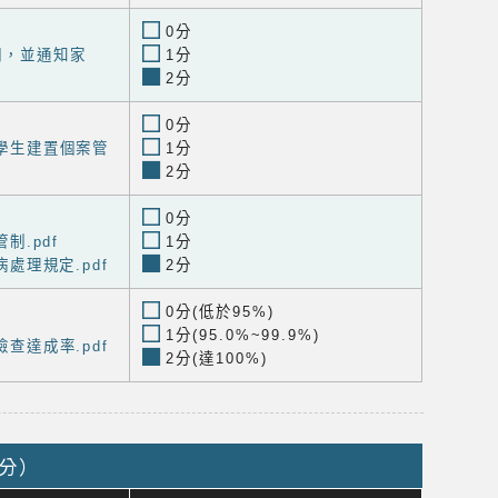
0分
說明，並通知家
1分
2分
0分
求學生建置個案管
1分
2分
0分
管制.pdf
1分
傷病處理規定.pdf
2分
0分(低於95%)
1分(95.0%~99.9%)
檢查達成率.pdf
2分(達100%)
9分）