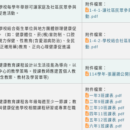
附件檔案：
-1 學校每學年舉辦可讓家庭及社區民眾參與
1-4-1-讓社區民眾
促進活動。
動.pdf
-2 學校結合衛生單位與地方團體辦理健康促
。（如：健康體位、菸(檳)害防制、口腔
附件檔案：
視力保健、性教育(含愛滋病防治)、全民
1-4-2-學校結合社
含正確用藥)教育、正向心理健康促進議
動.pdf
-1 健康教育課程設計以生活技能為導向，以
附件檔案：
中心的教學策略。授課教師應建置個人教
114學年-張麗鵑公開授
(含教案、教材及學習單等)
附件檔案：
一年3班課表.pdf
-2 健康教育課程各年級每週至少一節課；教
二年9班課表.pdf
與健康促進學校相關課程研習或專業在職
三年10班課表.pdf
四年11班課表.pdf
五年12班課表.pdf
六年1班課表.pdf