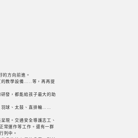
好的方向前進。
的教學設備…..等，再再提
的研發，都能給孩子最大的助
、羽球、太鼓、直排輪……
美呈現。交通安全導護志工、
正常運作等工作。還有一群
行列中。