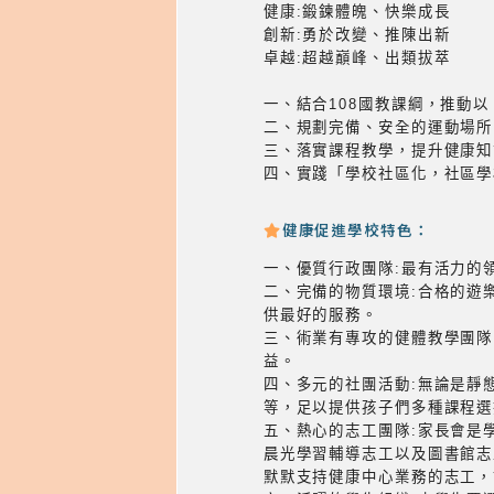
健康:鍛鍊體魄、快樂成長
創新:勇於改變、推陳出新
卓越:超越巔峰、出類拔萃
一、結合108國教課綱，推動
二、規劃完備、安全的運動場所
三、落實課程教學，提升健康知
四、實踐「學校社區化，社區學
健康促進學校特色：
一、優質行政團隊:最有活力的
二、完備的物質環境:合格的遊
供最好的服務。
三、術業有專攻的健體教學團隊
益。
四、多元的社團活動:無論是靜
等，足以提供孩子們多種課程選
五、熱心的志工團隊:家長會是
晨光學習輔導志工以及圖書館志
默默支持健康中心業務的志工，