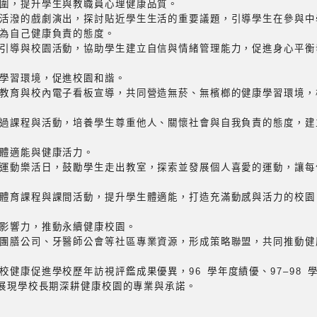
圍，提升學生與教職員心理健康品質。
活潑的戲劇演出，探討貼近學生生活的重要議題，引導學生在參與中
為自己健康負責的態度。
引導與校園活動，協助學生建立自信與情緒管理能力，促進身心平衡
學習環境，促進校園和諧。
教育與校內電子看板宣導，共同營造無菸、無檳榔的健康學習環境，
過課程與活動，培養學生尊重他人、關懷社會與自我負責的態度，建
體適能與健康活力。
運動樂活日，鼓勵學生走出教室，探索並發展個人喜愛的運動，讓每
體育課程與課間活動，提升學生體適能，打造充滿動感與活力的校園
影響力，推動永續健康校園。
團膳公司、牙醫師公會等社區專業資源，形成策略聯盟，共同推動健
健康促進學校歷年訪視評鑑成果優異，96 學年度績優、97–98 學年
等，展現學校長期深耕健康校園的專業與承諾。