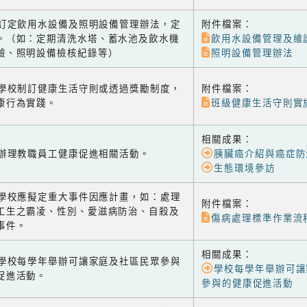
-2 訂定飲用水設備及照明設備管理辦法，定
附件檔案：
。（如：定期清洗水塔、蓄水池及飲水機
飲用水設備管理及維
驗、照明設備檢核紀錄等）
照明設備管理辦法
-1 學校制訂健康生活守則或透過獎勵制度，
附件檔案：
康行為實踐。
班級健康生活守則實
相關成果：
-2 辦理教職員工健康促進相關活動。
胰臟癌介紹與癌症防
生態環境參訪
-3 學校應擬定重大事件因應計畫，如：處理
附件檔案：
工生之霸凌、性別、愛滋病防治、自殺及
傷病處理標準作業流
事件。
相關成果：
-1 學校每學年舉辦可讓家庭及社區民眾參與
學校每學年舉辦可讓
促進活動。
參與的健康促進活動