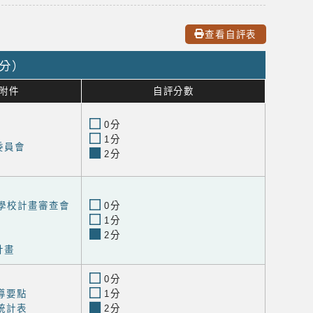
查看自評表
9分）
附件
自評分數
0分
1分
委員會
2分
進學校計畫審查會
0分
1分
2分
計畫
0分
導要點
1分
統計表
2分