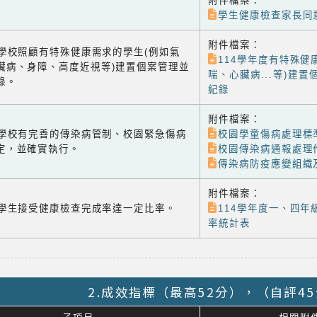
附件檔案：
學生健康檢查家長同
附件檔案：
-2 學校照顧有特殊健康需求的學生(例如氣
114學年度有特殊健
臟病、身障、高度近視等)建置個案管理並
喘、心臟病...等)建
錄。
紀錄
附件檔案：
-3 學校有完善的傳染病管制、校園緊急傷病
校園學童傷病處理標
定，並確實執行。
校園傳染病通報處理
傳染病防疫應變組織
附件檔案：
-4 學生接受健康檢查完成率達一定比率。
114學年度一、四年
率統計表
2.成效指標（最高52分），（自評4