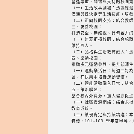
營造尊重、關懷與支持的校園氛
（一）生活故事劇場：透過輕鬆
溝通與做決定等生活技能，培養
（二）正向校園支持：結合教師
三、友善校園：
打造安全、無歧視、具包容力的
（一）無菸拒檳校園：結合親職
維持零人。
（二）品格與生活教育融入：透
四、樂動校園：
推動多元運動參與，提升親師生
（一）運動樂活日：每週二訂為
會，在快樂中培養運動習慣。
（二）體能活動融入日常：結合
五、策略聯盟：
整合校內外資源，擴大健康促進
（一）社區資源網絡：結合永得
教育成效。
（二）績優肯定與持續精進：本校
特優、101–103 學年度甲