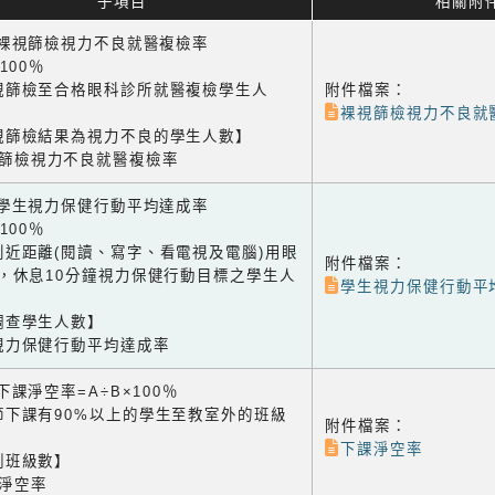
子項目
相關附
1 裸視篩檢視力不良就醫複檢率
×100％
視篩檢至合格眼科診所就醫複檢學生人
附件檔案：
裸視篩檢視力不良就
視篩檢結果為視力不良的學生人數】
視篩檢視力不良就醫複檢率
2 學生視力保健行動平均達成率
×100％
到近距離(閱讀、寫字、看電視及電腦)用眼
附件檔案：
鐘，休息10分鐘視力保健行動目標之學生人
學生視力保健行動平
調查學生人數】
視力保健行動平均達成率
3 下課淨空率=A÷B×100％
節下課有90%以上的學生至教室外的班級
附件檔案：
下課淨空率
測班級數】
課淨空率