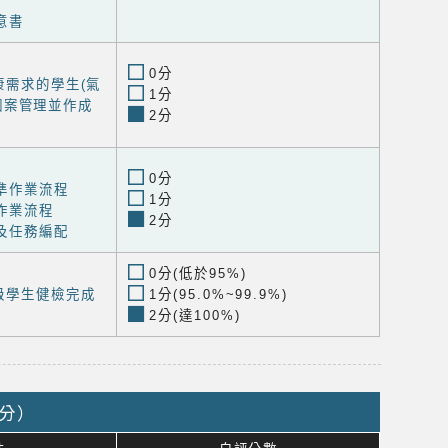
意書
0分
康需求的學生(氣
1分
置個案管理並作成
2分
0分
準作業流程
1分
作業流程
2分
及任務編配
0分(低於95%)
級學生健檢完成
1分(95.0%~99.9%)
2分(達100%)
5分）