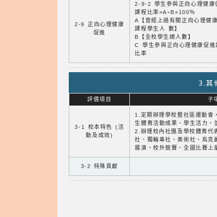
2-9-2 學生參與正向心理健
課程比率=A÷B×100％
A【曾經上過有關正向心理健
2-9 正向心理健康
課程學生人 數】
促進
B【全校學生總人數】
C 學生參與正向心理健康促進
比率
3.
評價項目
子
1.定期辦理學校暨社區運動會
生體育活動成果、學生活力，
3-1 校本特色 (活
2.辦理校內社團及學校體育代
動及成效)
社、獨輪車社、美術社、烏克麗
展演、校外競賽、全國比賽上
3-2 特殊貢獻