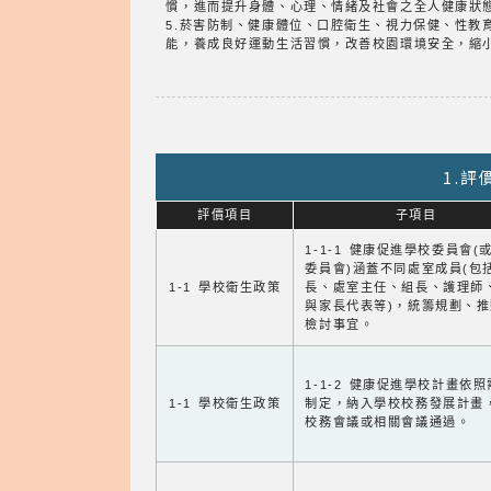
慣，進而提升身體、心理、情緒及社會之全人健康狀
5.菸害防制、健康體位、口腔衛生、視力保健、性
能，養成良好運動生活習慣，改善校園環境安全，縮
1.
評價項目
子項目
1-1-1 健康促進學校委員會(
委員會)涵蓋不同處室成員(包
1-1 學校衛生政策
長、處室主任、組長、護理師
與家長代表等)，統籌規劃、
檢討事宜。
1-1-2 健康促進學校計畫依
1-1 學校衛生政策
制定，納入學校校務發展計畫
校務會議或相關會議通過。