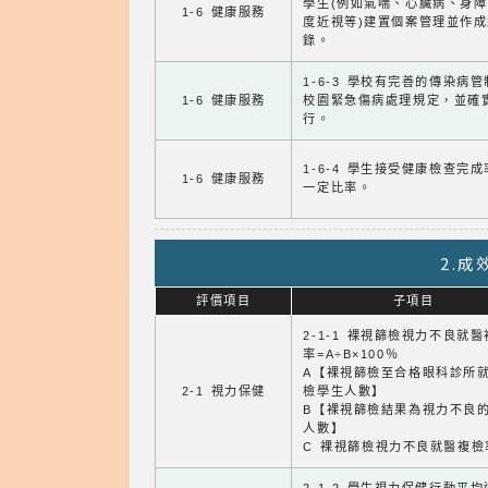
學生(例如氣喘、心臟病、身
1-6 健康服務
度近視等)建置個案管理並作成
錄。
1-6-3 學校有完善的傳染病
1-6 健康服務
校園緊急傷病處理規定，並確
行。
1-6-4 學生接受健康檢查完
1-6 健康服務
一定比率。
2.
評價項目
子項目
2-1-1 裸視篩檢視力不良就
率=A÷B×100％
A【裸視篩檢至合格眼科診所
2-1 視力保健
檢學生人數】
B【裸視篩檢結果為視力不良
人數】
C 裸視篩檢視力不良就醫複檢