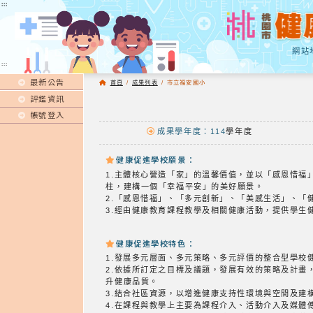
:::
:::
網站
:::
最新公告
首頁
/
成果列表
/
市立福安國小
評鑑資訊
帳號登入
成果學年度：114
學年度
健康促進學校願景：
1.主體核心營造「家」的溫馨價值，並以「感恩惜
柱，建構一個「幸福平安」的美好願景。
2.「感恩惜福」、「多元創新」、「美感生活」、「
3.經由健康教育課程教學及相關健康活動，提供學生
健康促進學校特色：
1.發展多元層面、多元策略、多元評價的整合型學校
2.依據所訂定之目標及議題，發展有效的策略及計
升健康品質。
3.結合社區資源，以增進健康支持性環境與空間及
4.在課程與教學上主要為課程介入、活動介入及媒