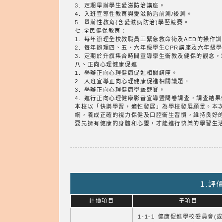
3. 定期舉辦學生愛滋防治講座。
4. 入班宣導性教育與愛滋防治前測/後測。
5. 舉辦性教育(含愛滋病防治)學藝競賽。
七.全民健保教育：
1. 每年辦理全校教職員工緊急救命術及AED的操作
2. 每年辦理四、五、六年級學生CPR講座及六年級
3. 定期於升旗集合時間宣導學生衛教及健保的觀念
八、正向心理健康促進
1. 舉辦正向心理健康促進相關講座。
2. 入班宣導正向心理健康促進相關議題。
3. 舉辦正向心理健康學藝競賽。
4. 進行正向心理健康影音宣導暨問卷調查，調查結
本校以「快樂學習，適性發展」為學校發展願景。本
網，養成正確的視力保健及口腔衛生習慣，維持良好
要先擁有健康的身體和心靈，才能進行快樂的學習生
1.
評價項目
子項目
1-1-1 健康促進學校委員會(