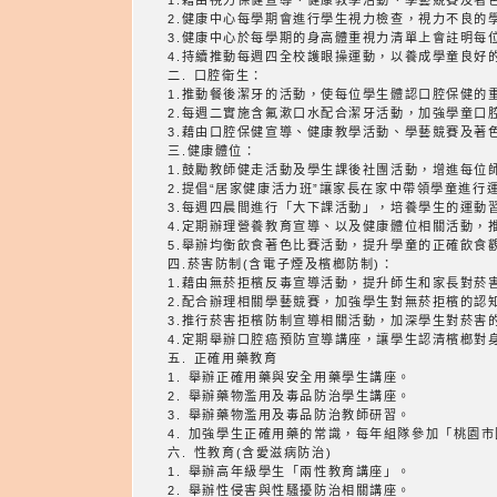
1.藉由視力保健宣導、健康教學活動、學藝競賽及著
2.健康中心每學期會進行學生視力檢查，視力不良的
3.健康中心於每學期的身高體重視力清單上會註明每
4.持續推動每週四全校護眼操運動，以養成學童良好
二. 口腔衛生：
1.推動餐後潔牙的活動，使每位學生體認口腔保健的
2.每週二實施含氟漱口水配合潔牙活動，加強學童口
3.藉由口腔保健宣導、健康教學活動、學藝競賽及著
三.健康體位：
1.鼓勵教師健走活動及學生課後社團活動，增進每位
2.提倡“居家健康活力班”讓家長在家中帶領學童進
3.每週四晨間進行「大下課活動」，培養學生的運動
4.定期辦理營養教育宣導、以及健康體位相關活動，
四.菸害防制(含電子煙及檳榔防制)：
1.藉由無菸拒檳反毒宣導活動，提升師生和家長對菸
2.配合辦理相關學藝競賽，加強學生對無菸拒檳的認
3.推行菸害拒檳防制宣導相關活動，加深學生對菸害
4.定期舉辦口腔癌預防宣導講座，讓學生認清檳榔對
五. 正確用藥教育
1. 舉辦正確用藥與安全用藥學生講座。
2. 舉辦藥物濫用及毒品防治學生講座。
3. 舉辦藥物濫用及毒品防治教師研習。
4. 加強學生正確用藥的常識，每年組隊參加「桃園
六. 性教育(含愛滋病防治)
1. 舉辦高年級學生「兩性教育講座」。
2. 舉辦性侵害與性騷擾防治相關講座。