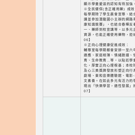
顯示學童愛滋的認知有待加強。
※全民健保(含正確用藥) 成效
每學期除了學生晨會宣導、結
講並參加潛龍國小主辦的網路
康知識競賽」，也結合春暉反
一、藥師到校宣講等，以多元
資源，也能正確使用藥物，拒
06】
※正向心理健康促進成效：
輔導室每學期都會安排一至六
適應、家庭相簿、情緒臉譜、
育、生命教育…等，以貼近學
化，厚實正向心理根基；本校
及心三美獎牌發放形塑正向行
劇場、東和音樂體驗館、電影
文素養。在如此多元有活力的
現出「快樂學習，適性發展」
07】