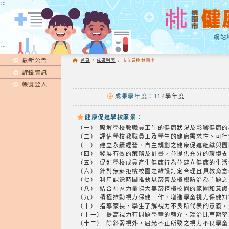
:::
:::
網站
:::
最新公告
首頁
/
成果列表
/
市立員樹林國小
評鑑資訊
帳號登入
成果學年度：114
學年度
健康促進學校願景：
（一） 瞭解學校教職員工生的健康狀況及影響健康
（二） 評估學校教職員工及學生的健康需求性、
（三） 建立永續經營、自主規劃之健康促進組織與
（四） 發展有效的策略及計畫，並提供充分的環境
（五） 促進學校成員產生健康行為並建立健康的
（六） 針對無菸拒檳校園之維護訂定合理且具教育
（七） 利用課餘時間推動以菸害及檳榔防治為主題
（八） 結合社區力量擴大無菸拒檳校園的範圍和意
（九） 積極推動視力保健工作，增進學童視力保
（十） 指導家長、學生了解視力不良所代表的意
（十一） 提高視力有問題學童的轉介、矯治比率期
（十二） 除斜弱視外，屈光不正所致之視力不良