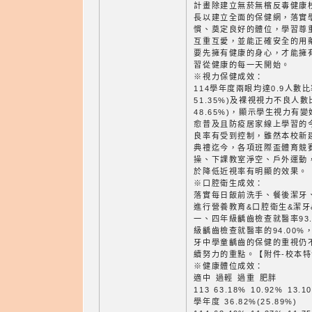
計畫除建立無菸無檳反毒健康
長以建立全面的保健網，落實
慣、奠定良好的體位，學習尊
互重互愛，並能正確安全的用
要先擁有健康的身心，才能擁
習從健康的每一天開始。
※視力保健成效：
114學年度兩眼均達0.9人數比率
51.35%)及裸視視力不良人數比
48.65%)，顯示學生視力有
愈普及且防疫居家線上學習的
良率有受到控制，雖然本校新建
典禮迄今，各項班際盃體育競
操、下課教室淨空、戶外運動
於降低近視率有明顯的效果。【
※口腔衛生成效：
落實每日飯前洗手、餐後潔牙
進行營養教育&口腔衛生&潔牙
一、四年級齲齒檢查就醫率93.
級齲齒檢查就醫率的94.00%
牙中學童齲齒的保健的重視仍
續努力的重點。【附件-校本特
※健康體位成效：
適中 過輕 過重 肥胖
113 63.18% 10.92% 13.1
學年度 36.82%(25.89%)