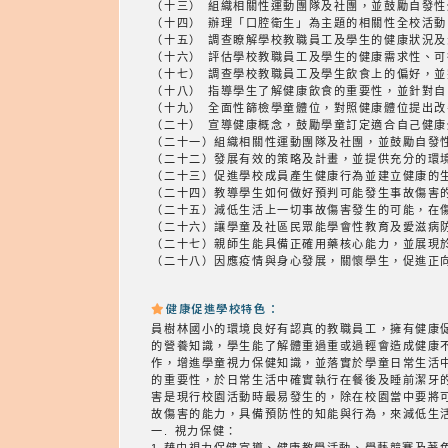
（十三） 組織相關性運動團隊及社團，並鼓勵自
（十四） 辦理「口腔衛生」為主題的相關性全校活
（十五） 調查瞭解學校教職員工及學生的健康狀
（十六） 評估學校教職員工及學生的健康需求
（十七） 調查學校教職員工及學生飲食上的偏好
（十八） 指導學生了解健康飲食的重要性，並
（十九） 全面性篩檢學童體位，對照健康體位
（二十） 宣導健康概念，鼓勵學童訂定適合自己
（二十一）組織相關性運動團隊及社團，並鼓勵自發
（二十二）發展有效的策略及計畫，並提供充分的環
（二十三）促進學校成員產生健康行為並建立健康的
（二十四）教導學生如何做好預判可能發生事故傷害
（二十五）減低生活上一切事故傷害發生的可能，在
（二十六）讓學童及社區民眾能學會性教育及愛滋病
（二十七）親師生能具備正確用藥核心能力，並展現
（二十八）因應疫情與身心發展，關懷學生，促進正
健康促進學校特色：
員樹林國小的環境良好有認真的教職員工，擁有健康促
的營養知識，學生能了解體重過重或過輕會造成健康
作，增進學童視力保健知識，並落實於學童日常生活
的重要性，於日常生活中確實執行在餐後及睡前潔牙
害是現行校園活動時最易發生的，除在校園當中要將
故傷害的能力，具備預防性的知能與行為，來減低生
一. 視力保健：