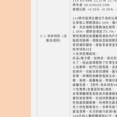
114 63.49% 11.27% 11.7
學年度 36.51%(25.24%
差額比較 +0.31% +0.35% -
114學年度學生體位不良的比率
比率較上學期增加0.35%，
食、充足睡眠及運動強壯筋骨
1.35%，肥胖卻增加了0.7
3-1 校本特色 (活
學校新建校舍圍籬致使校內戶
動及成效)
脂肪的囤積，現階段宜追踪肥
食保健的觀念，使能多留意並
校本特色03】
※反菸拒檳成效：
菸品(電子煙、加熱菸、新式菸
大了，因此每學期除了於學生
入班教學、校門口跑馬燈、走
拒絕外，也結合資訊課程、圓
宣導、祥暉防制藥物濫用五合
檳、無酒、遠離毒品，學童也
遠離危害。【附件-校本特色0
※性教育(含愛滋防制)成效：
本學期輔導室安排高年級華歌
暴防制宣導等，也協同學務處
性相處相關事務，利用學生晨
兒少的性教育努力。本學年度
愛滋宣導，也分別進行前測/後測
100分的人數明顯增加87生