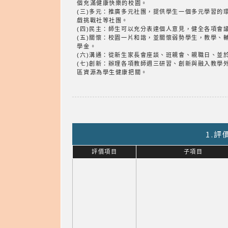
個充滿健康快樂的校園。
(三)多元：推廣多元社團，提供學生一個多元學習
戲挑戰社等社團。
(四)民主：師生可以充分表達個人意見，健全各項會
(五)關懷：校園一片和諧，並關懷弱勢學生，教學
學金。
(六)溝通：從新生家長會座談、班親會、親職日、並
(七)創新：辦理各項教師週三研習、創新與融入教
區資源為學生健康把關。
1.
評價項目
子項目