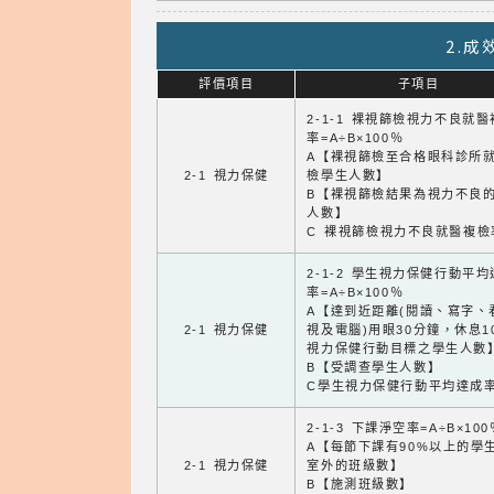
2.
評價項目
子項目
2-1-1 裸視篩檢視力不良就
率=A÷B×100％
A【裸視篩檢至合格眼科診所
2-1 視力保健
檢學生人數】
B【裸視篩檢結果為視力不良
人數】
C 裸視篩檢視力不良就醫複檢
2-1-2 學生視力保健行動平
率=A÷B×100％
A【達到近距離(閱讀、寫字、
2-1 視力保健
視及電腦)用眼30分鐘，休息1
視力保健行動目標之學生人數
B【受調查學生人數】
C學生視力保健行動平均達成
2-1-3 下課淨空率=A÷B×100
A【每節下課有90%以上的學
2-1 視力保健
室外的班級數】
B【施測班級數】