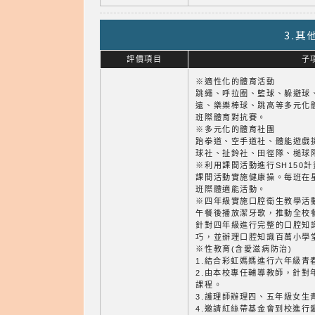
3.
評價項目
子
※適性化的體育活動
跳繩、呼拉圈、籃球、躲避球
遠、樂樂棒球、跳高等多元化
班際體育對抗賽。
※多元化的體育社團
跆拳道、空手道社、體能遊戲
球社、扯鈴社、田徑隊、槌球
※利用課間活動進行SH150計
課間活動實施健康操。每班在星期五
班際體適能活動。
※四年級實施口腔衛生教學活
午餐後播放潔牙歌，推動全校
針對四年級進行完整的口腔知
巧，並辦理口腔知識百萬小學
※性教育(含愛滋病防治)
1.結合彩虹媽媽進行六年級青
2.由本校專任輔導教師，針對
課程。
3.護理師辦理四、五年級女生
4.邀請紅絲帶基金會到校進行