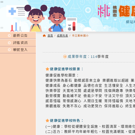
:::
:::
網站
:::
最新公告
首頁
/
成果列表
/
市立菓林國小
評鑑資訊
帳號登入
成果學年度：114
學年度
健康促進學校願景：
健康促進學校願景：
健康快樂為基石 勤樸感恩來立身 樂觀進取以超越 
健康成長 身心都健康 品德也合宜 生活懂安全 人
快樂學習 天寬地又闊 處處是學問 找個興趣專 快
勤勞樸實 勤能補不足 儉能少不安 守法又守份 頂
感恩惜福 常懷感謝心 人間日生暖 常持惜福情 天
樂觀進取 失敗不灰心 成功更努力 保持進取心 終生
健康促進學校特色：
(一)健康：學校從硬體安全設施、校園清潔、環境綠
(二)活力：教師平均年齡年輕化，校園充滿朝氣，從