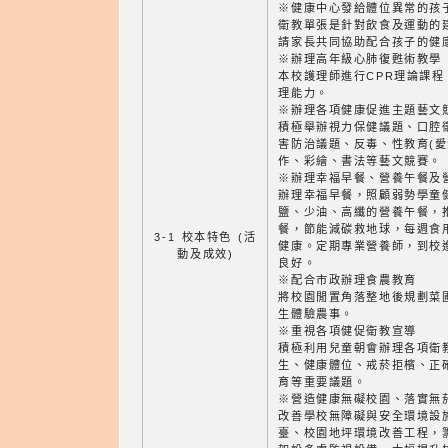
※健康中心發給體位異常的孩
衛教單張是針對飲食及運動的
請家長共同協助配合孩子的健
※辦理高年級心肺復甦術教學
本校護理師進行CPR理論課
理能力。
※辦理各項健康促進主題藝文
積極舉辦視力保健議題、口腔
害防治議題、反毒、性教育(愛
作、彩繪、書法等藝文競賽。
※辦理幸福早餐、營養午餐及
辦理幸福早餐，照顧弱勢學童
鹽、少油、高纖的營養午餐，推
餐，節能減碳救地球，每週食
3-1 校本特色 (活
健康。定期專業營養師，到校
動及成效)
良好。
※配合市政辦理食農教育
將校園閒置角落整地後規劃菜
生體驗農事。
※重視各項健促衛教宣導
積極利用兒童朝會辦理各項衛
生、健康體位、戒菸拒檳、正
育等重要議題。
※營造健康無礙校園、落實無
改善學校無障礙與安全環境設
臺、校園地坪環境改善工程，