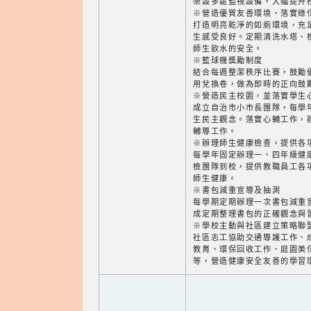
架設多處監視設備，大幅提升
※營造優質友善環境、落實綠
打造明亮乾淨的如廁環境，充
生感受良好。定期清洗水塔、
師生飲水的安全。
※籃球機獎勵制度
結合每週整潔秩序比賽，鼓勵
用兌換卷，做為即時的正向鼓
※營造民主校園，並落實學生
成立自治市小市長團隊，每學
生民主觀念。落實心輔工作，
輔導工作。
※辦理師生健康檢查，提供各
每學年固定辦理一、四年級健
檢團隊到校，提供教職員工各
師生健康。
※書包減重宣導及抽測
每學期定期辦理一次書包減重
成定期整理書包的正確觀念與
※學校主動與社區建立策略聯
社區志工協助交通導護工作、
教育、環保回收工作、庭園美
等，營造健康安全友善的學習