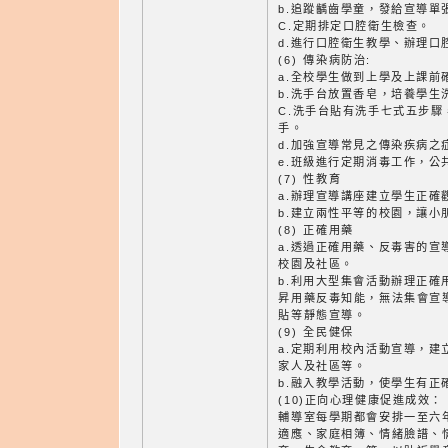
b.追蹤齲齒學童，發給宣導單
C.定期排定口腔衛生檢查。
d.進行口腔衛生教學、辦理口
(6) 傳染病防治:
a.全校學生做到上學及上課前
b.洗手台放置香皂，培養學生
C.洗手台貼有洗手七式五步
手。
d.加強宣導常見之傳染疾病之
e.班級進行定期消毒工作，公
(7) 性教育
a.辦理宣導講座建立學生正確
b.建立兩性平等的校園，讓小
(8) 正確用藥
a.透過正確用藥、反毒害的宣
校園及社區。
b.利用大型集會活動辦理正確
昇用藥反毒知能，無法集會宣
貼等靜態宣導。
(9) 全民健保
a.定期利用校內活動宣導，建
家人及社區等。
b.融入教學活動，使學生有正
(10)正向心理健康促進成效：
輔導室每學期都會安排一至六
適應、家庭相簿、情緒臉譜、