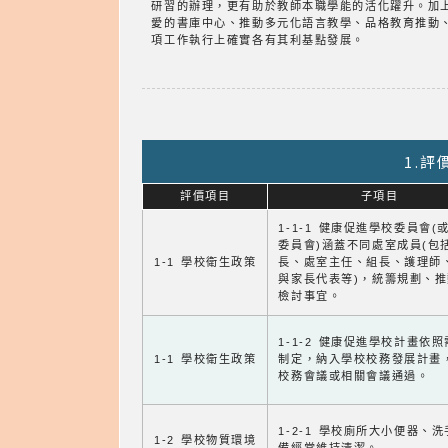
研習的辦理，更有助於教師本職學能的活化躍升。加
愛的書庫中心、推動多元化語言教學、品格教育推動
項工作執行上確實各有其利基點發展。
1.
評價項目
子項目
1-1-1 健康促進學校委員會(
委員會)涵蓋不同處室成員(包
1-1 學校衛生政策
長、處室主任、組長、護理師
與家長代表等)，統籌規劃、
檢討事宜。
1-1-2 健康促進學校計畫依
1-1 學校衛生政策
制定，納入學校校務發展計畫
校務會議或相關會議通過。
1-2-1 學校廁所大小便器、
1-2 學校物質環境