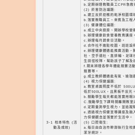
b.定期辦理教職員工CPR急
(2) 菸害防治議題:
a.建立反菸拒檳的乾淨校園環
b.落實教職員工、來賓及工程
(3) 健康體位議題:
a.成立中央廚房、開辦學校營
b.辦理健康飲食營養教育講座
c.辦理每月蔬食日活動。
d.合作社不進駐校園，班班設
e.辦理健康體適能推廣活動，
社、空手道社、直排輪、足球
生田徑校隊，幫助孩子了解及
f.期末辨理各學年體能競賽活
競賽等。
g.成立教師體適能有氧、瑜珈
(4) 視力保健議題:
a.教室桌面照度不低於 500
低於500LUX，且黑板不反光
b.鼓勵學生每天都能落實用眼3
C.鼓勵學生下課時間離開教室
d.定期量測學生視力，並追蹤
e.透過視力保健宣導講座及融
力保健觀念並落實於生活中。
3-1 校本特色 (活
(5) 口腔衛生:
動及成效)
a.每日由自治市幹部執行全校
潔牙統計。