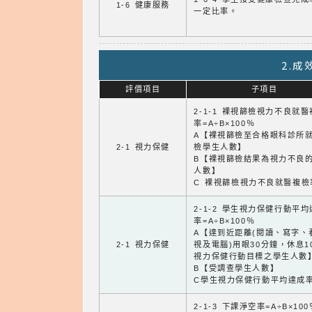
1-6 健康服務
一定比率。
2.
評價項目
子項目
2-1-1 裸視篩檢視力不良就
率=A÷B×100％
A【裸視篩檢至合格眼科診所
2-1 視力保健
檢學生人數】
B【裸視篩檢結果為視力不良
人數】
C 裸視篩檢視力不良就醫複檢
2-1-2 學生視力保健行動平
率=A÷B×100％
A【達到近距離(閱讀、寫字、
2-1 視力保健
視及電腦)用眼30分鐘，休息1
視力保健行動目標之學生人數
B【受調查學生人數】
C學生視力保健行動平均達成
2-1-3 下課淨空率=A÷B×100