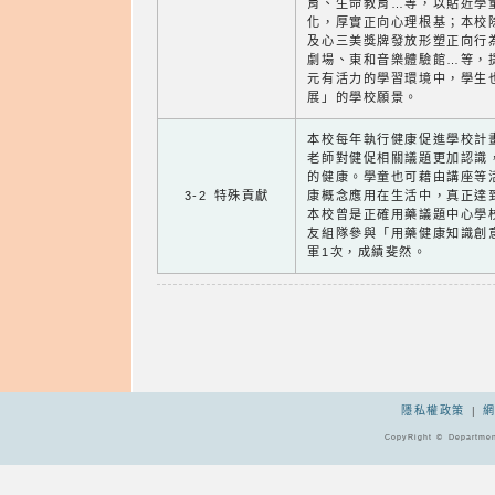
育、生命教育…等，以貼近學
化，厚實正向心理根基；本校
及心三美獎牌發放形塑正向行
劇場、東和音樂體驗館…等，
元有活力的學習環境中，學生
展」的學校願景。
本校每年執行健康促進學校計
老師對健促相關議題更加認識
的健康。學童也可藉由講座等
3-2 特殊貢獻
康概念應用在生活中，真正達
本校曾是正確用藥議題中心學
友組隊參與「用藥健康知識創
軍1次，成績斐然。
隱私權政策
|
CopyRight © Departmen