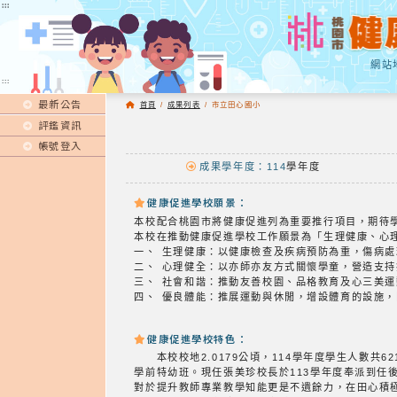
:::
:::
網站
:::
最新公告
首頁
/
成果列表
/
市立田心國小
評鑑資訊
帳號登入
成果學年度：114
學年度
健康促進學校願景：
本校配合桃園市將健康促進列為重要推行項目，期待
本校在推動健康促進學校工作願景為「生理健康、心
一、 生理健康：以健康檢查及疾病預防為重，傷病
二、 心理健全：以亦師亦友方式關懷學童，營造支
三、 社會和諧：推動友善校園、品格教育及心三美
四、 優良體能：推展運動與休閒，增設體育的設施
健康促進學校特色：
本校校地2.0179公頃，114學年度學生人數共6
學前特幼班。現任張美珍校長於113學年度奉派到任
對於提升教師專業教學知能更是不遺餘力，在田心積