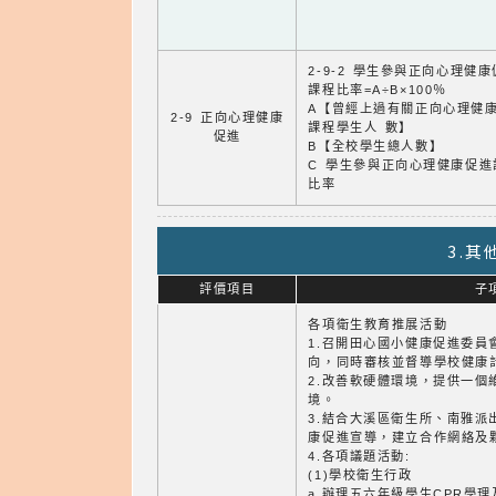
2-9-2 學生參與正向心理健
課程比率=A÷B×100％
A【曾經上過有關正向心理健
2-9 正向心理健康
課程學生人 數】
促進
B【全校學生總人數】
C 學生參與正向心理健康促進
比率
3.
評價項目
子
各項衛生教育推展活動
1.召開田心國小健康促進委員
向，同時審核並督導學校健康
2.改善軟硬體環境，提供一個
境。
3.結合大溪區衛生所、南雅派
康促進宣導，建立合作網絡及
4.各項議題活動:
(1)學校衛生行政
a.辦理五六年級學生CPR學