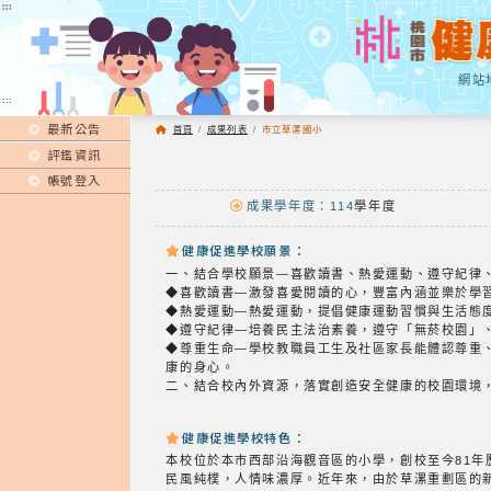
:::
:::
網站
:::
最新公告
首頁
/
成果列表
/
市立草漯國小
評鑑資訊
帳號登入
成果學年度：114
學年度
健康促進學校願景：
一、結合學校願景—喜歡讀書、熱愛運動、遵守紀律
◆喜歡讀書—激發喜愛閱讀的心，豐富內涵並樂於學
◆熱愛運動—熱愛運動，提倡健康運動習慣與生活態
◆遵守紀律—培養民主法治素養，遵守「無菸校園」
◆尊重生命—學校教職員工生及社區家長能體認尊重
康的身心。
二、結合校內外資源，落實創造安全健康的校園環境
健康促進學校特色：
本校位於本市西部沿海觀音區的小學，創校至今81
民風純樸，人情味濃厚。近年來，由於草漯重劃區的