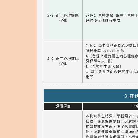
2-9 正向心理健康
2-9-1 宣導活動 每學年宣導
促進
理健康促進課程場次
2-9-2 學生參與正向心理健
課程比率=A÷B×100％
A【曾經上過有關正向心理健
2-9 正向心理健康
課程學生人 數】
促進
B【全校學生總人數】
C 學生參與正向心理健康促進
比率
3.
評價項目
子
本校以學生特質、學習需求、
推動「健康促進學校」之起點
在學校課程方面，除了落實健
外，並將健康促進相關議題融
依據健康促進各項議題，本學