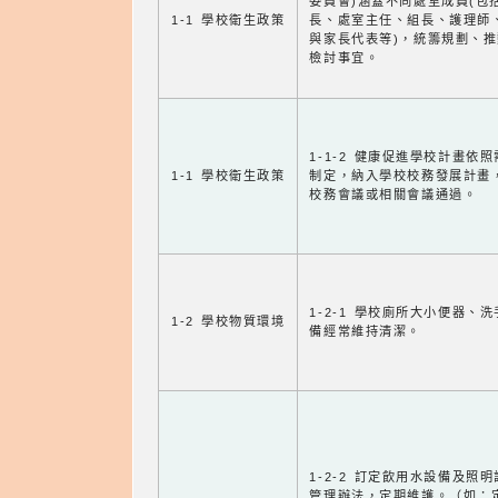
委員會)涵蓋不同處室成員(包
1-1 學校衛生政策
長、處室主任、組長、護理師
與家長代表等)，統籌規劃、
檢討事宜。
1-1-2 健康促進學校計畫依
1-1 學校衛生政策
制定，納入學校校務發展計畫
校務會議或相關會議通過。
1-2-1 學校廁所大小便器、
1-2 學校物質環境
備經常維持清潔。
1-2-2 訂定飲用水設備及照
管理辦法，定期維護。（如：