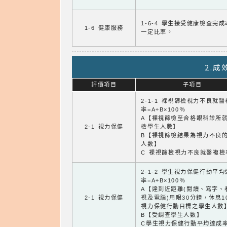
1-6-4 學生接受健康檢查完
1-6 健康服務
一定比率。
2.
評價項目
子項目
2-1-1 裸視篩檢視力不良就
率=A÷B×100％
A【裸視篩檢至合格眼科診所
2-1 視力保健
檢學生人數】
B【裸視篩檢結果為視力不良
人數】
C 裸視篩檢視力不良就醫複檢
2-1-2 學生視力保健行動平
率=A÷B×100％
A【達到近距離(閱讀、寫字、
2-1 視力保健
視及電腦)用眼30分鐘，休息1
視力保健行動目標之學生人數
B【受調查學生人數】
C學生視力保健行動平均達成