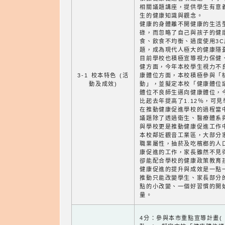
相關議題講座，提供學生有意
生的健康知識與觀念。
健康的身體離不開健康的生活
碌，而忽略了自己與孩子的健
食、飲食不均衡、過度使用3
題，成為現代人極大的健康隱
目前學校也積極宣導視力保健
健方面，今年本校學生視力不良
3-1 校本特色 (活
康體位方面，本校積極參與「
動及成效)
動」，並擬定本校「健康體位
體位不良師生邁向健康體位，今
比起去年提高了1.12％，可
在推動健康促進學校的過程當
議題除了透過衛生、醫療體系
與學校更是推動健康促進工作
本校鄰近觀音工業區，大部分
職業屬性，抽菸及吃檳榔的人
康促進的工作，家長雖然不見
卻能配合學校的健康政策教育
健康促進的提升與成效是一點
推動只能改變學生、家長部分
點的小改變、一個好習慣的開
量。
4分：參與本市重點宣導計畫(