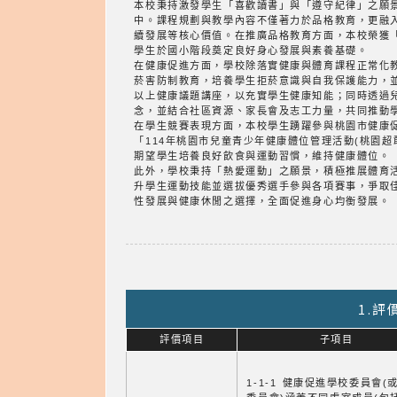
本校秉持激發學生「喜歡讀書」與「遵守紀律」之願
中。課程規劃與教學內容不僅著力於品格教育，更融
續發展等核心價值。在推廣品格教育方面，本校榮獲「
學生於國小階段奠定良好身心發展與素養基礎。
在健康促進方面，學校除落實健康與體育課程正常化教
菸害防制教育，培養學生拒菸意識與自我保護能力，
以上健康議題講座，以充實學生健康知能；同時透過
念，並結合社區資源、家長會及志工力量，共同推動
在學生競賽表現方面，本校學生踴躍參與桃園市健康促
「114年桃園市兒童青少年健康體位管理活動(桃園
期望學生培養良好飲食與運動習慣，維持健康體位。
此外，學校秉持「熱愛運動」之願景，積極推展體育
升學生運動技能並選拔優秀選手參與各項賽事，爭取
性發展與健康休閒之選擇，全面促進身心均衡發展。
1.
評價項目
子項目
1-1-1 健康促進學校委員會(