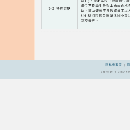
動」)，擬定本校「健康體位
體位不良學生參與本市肉肉桃
3-2 特殊貢獻
動，幫助體位不良教職員工以
3分:桃園市觀音區草漯國小於
學校優等。
隱私權政策
|
CopyRight © Departmen