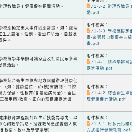
附件檔案：
-2 辦理教職員工健康促進相關活動。
✓1-3-2 辦理教職
動.pdf
附件檔案：
-3 學校應擬定重大事件因應計畫，如：處理
✓1-3-3 學校應擬
工生之霸凌、性別、愛滋病防治、自殺及
畫-憂鬱與自我傷害三
事件。
畫.pdf
附件檔案：
-1 學校每學年舉辦可讓家庭及社區民眾參與
✓1-4-1 積極舉辦
促進活動。
促進活動.pdf
-2 學校結合衛生單位與地方團體辦理健康促
。（如：健康體位、菸(檳)害防制、口腔
附件檔案：
視力保健、性教育(含愛滋病防治)、全民
✓1-4-2 結合衛生
含正確用藥)教育、正向心理健康促進議
理健康促進活動.pdf
-1 健康教育課程設計以生活技能為導向，以
附件檔案：
中心的教學策略。授課教師應建置個人教
✓1-5-1 用多元化
(含教案、教材及學習單等)
方式推行健康教育.pdf