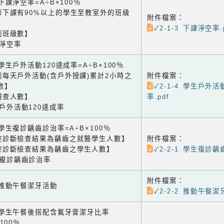
3 下課淨空率=A÷B×100％
節下課有90%以上的學生至教室外的班級
附件檔案：
✓2-1-3 下課淨空率.
測班級數】
課淨空率
4 學生戶外活動120達成率=A÷B×100％
到每天戶外活動(含戶外授課)累計2小時之
附件檔案：
數】
✓2-1-4 學生戶外
調查人數】
率.pdf
生戶外活動120達成率
1 學生複診齲齒診治率=A÷B×100％
腔診斷檢查結果為齲齒之就醫學生人數】
附件檔案：
腔診斷檢查結果為齲齒之學生人數】
✓2-2-1 學生復診齲
生複診齲齒診治率
附件檔案：
2 推動午餐潔牙活動
✓2-2-2 推動午餐潔
-3 學生午餐後搭配含氟牙膏潔牙比率
×100％