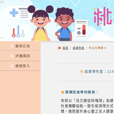
:::
:::
:::
最新公告
首頁
/
成果列表
/
市立光華國小
評鑑資訊
帳號登入
成果學年度：114
健康促進學校願景：
本校以「活力健促哈嘎灣」為健
社會團體協助、衛生檢測等方式
慣，進而提升身心靈之全人健康