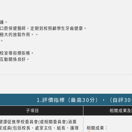
校護。
任口腔保健醫師，定期到校照顧學生牙齒健康。
有極大的放鬆作用。。
。
學校宣導拒煙拒檳。
，互動關係良好。
1.評價指標（最高30分），（自評3
子項目
相關成果及
1 健康促進學校委員會(或相關委員會)涵蓋
室成員(包括校長、處室主任、組長、護理
相關成果：