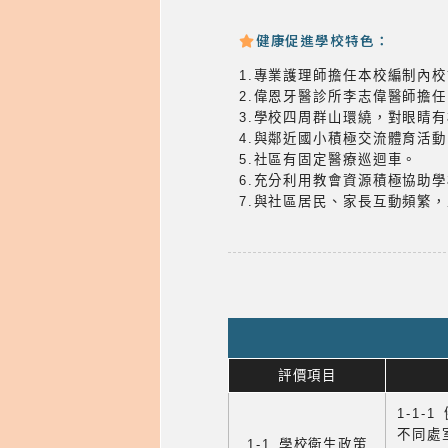
健康促進學校特色：
1.專業護理師擔任本校編制內
2.偉恩牙醫診所李志偉醫師擔
3.學校四周群山環繞，對眼睛
4.與鄰近國小積極交流體育活動
5.社區有固定醫療巡迴車。
6.充分利用教會資源積極協助
7.與社區居民、家長互動頻繁
評價項目
1-1-
不同處
1-1 學校衛生政策