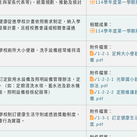
生與家長代表等)，統籌規劃、推動及檢討
114學年度第一學
-2 健康促進學校計畫依照需求制定，納入學
相關成果：
發展計畫，且經校務會議或相關會議通
114學年度第一學
附件檔案：
-1 學校廁所大小便器、洗手設備經常維持清
✓1-2-1 足夠大小
備.pdf
附件檔案：
-2 訂定飲用水設備及照明設備管理辦法，定
✓1-2-2-1 光華
。（如：定期清洗水塔、蓄水池及飲水機
辦法.pdf
驗、照明設備檢核紀錄等）
✓1-2-2-2 定期
備.pdf
附件檔案：
-1 學校制訂健康生活守則或透過獎勵制度，
✓1-3-1 訂定健康
康行為實踐。
度.pdf