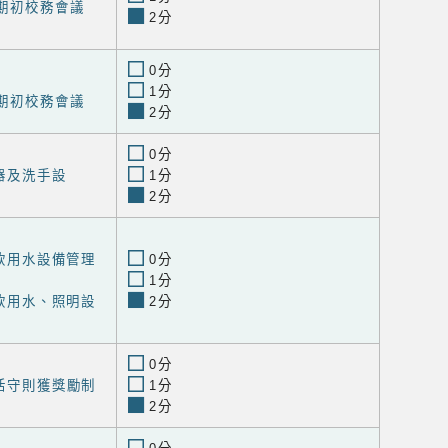
期期初校務會議
2分
0分
1分
期期初校務會議
2分
0分
便器及洗手設
1分
2分
國小飲用水設備管理
0分
1分
維護飲用水、照明設
2分
0分
生活守則獲獎勵制
1分
2分