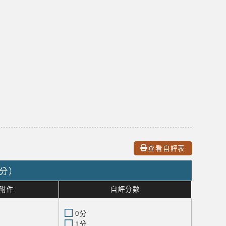
查看自評表
0分）
附件
自評分數
0分
1分