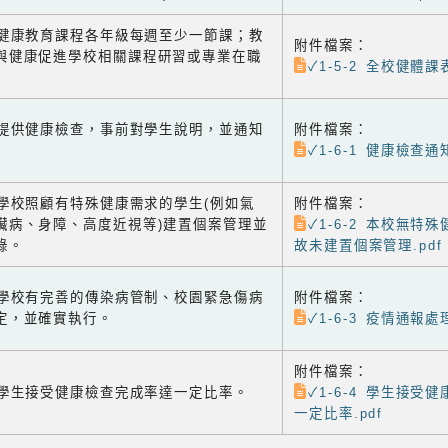
-2 健康教育課程各年級每週至少一節課；教
附件檔案：
與健康促進學校相關課程研習或專業在職
✓1-5-2 全校健體課表
-1 提供健康檢查，事前對學生說明，並通知
附件檔案：
✓1-6-1 健康檢查通知
-2 學校照顧有特殊健康需求的學生(例如氣
附件檔案：
臟病、身障、高度近視等)建置個案管理並
✓1-6-2 本校無特
錄。
故未建置個案管理.pdf
-3 學校有完善的傳染病管制、校園緊急傷病
附件檔案：
定，並確實執行。
✓1-6-3 疫情通報處
附件檔案：
-4 學生接受健康檢查完成率達一定比率。
✓1-6-4 學生接受
一定比率.pdf