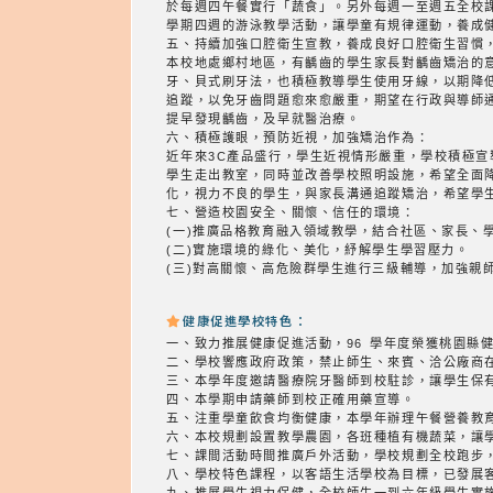
於每週四午餐實行「蔬食」。另外每週一至週五全校
學期四週的游泳教學活動，讓學童有規律運動，養成
五、持續加強口腔衛生宣教，養成良好口腔衛生習慣
本校地處鄉村地區，有齲齒的學生家長對齲齒矯治的
牙、貝式刷牙法，也積極教導學生使用牙線，以期降
追蹤，以免牙齒問題愈來愈嚴重，期望在行政與導師
提早發現齲齒，及早就醫治療。
六、積極護眼，預防近視，加強矯治作為：
近年來3C產品盛行，學生近視情形嚴重，學校積極
學生走出教室，同時並改善學校照明設施，希望全面
化，視力不良的學生，與家長溝通追蹤矯治，希望學
七、營造校園安全、關懷、信任的環境：
(一)推廣品格教育融入領域教學，結合社區、家長、
(二)實施環境的綠化、美化，紓解學生學習壓力。
(三)對高關懷、高危險群學生進行三級輔導，加強親
健康促進學校特色：
一、致力推展健康促進活動，96 學年度榮獲桃園縣
二、學校響應政府政策，禁止師生、來賓、洽公廠商
三、本學年度邀請醫療院牙醫師到校駐診，讓學生保
四、本學期申請藥師到校正確用藥宣導。
五、注重學童飲食均衡健康，本學年辦理午餐營養教
六、本校規劃設置教學農園，各班種植有機蔬菜，讓
七、課間活動時間推廣戶外活動，學校規劃全校跑步
八、學校特色課程，以客語生活學校為目標，已發展