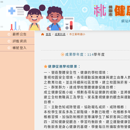
:::
:::
網站
:::
最新公告
首頁
/
成果列表
/
市立東明國小
評鑑資訊
帳號登入
成果學年度：114
學年度
健康促進學校願景：
一、營造整體安全性、健康的學校環境：
重視校園安全環境，各項運動設施維護與建立由專人
之教育功能。並且持續與社區宣導，建立校園無菸害
二、群策群力，達成學校整體健康促進目標：
成立健康促進小組，規劃各項有益健康的或動，並將
建立全校教職員工及學生、家長重視健康的觀念與運
目標。
三、主動告知戒除管道，協助報名戒菸、戒除檳榔：
本校學生家長多為工薪階級，多數已吸煙、吃檳榔多
檳榔習慣，加強防制檳菸宣導讓學生了解菸害與口腔
四、認知健康促觀念，學習均衡飲食、建立運動健康
均衡飲食是身心健康的基礎，學童每日所攝取食物營