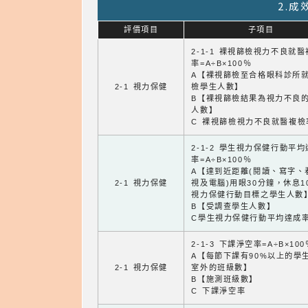
2.
評價項目
子項目
2-1-1 裸視篩檢視力不良就
率=A÷B×100％
A【裸視篩檢至合格眼科診所
2-1 視力保健
檢學生人數】
B【裸視篩檢結果為視力不良
人數】
C 裸視篩檢視力不良就醫複檢
2-1-2 學生視力保健行動平
率=A÷B×100％
A【達到近距離(閱讀、寫字、
2-1 視力保健
視及電腦)用眼30分鐘，休息1
視力保健行動目標之學生人數
B【受調查學生人數】
C學生視力保健行動平均達成
2-1-3 下課淨空率=A÷B×100
A【每節下課有90%以上的學
2-1 視力保健
室外的班級數】
B【施測班級數】
C 下課淨空率