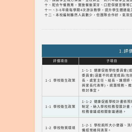
九、推展學生視力保健，全校師生一到六年級學生實
十、配合午餐教育，實施餐後潔牙、口腔保健宣導等
十一、3-6年級每學期4次游泳教學，提升學生體適能
十二、本校編制雖然人員數少，但團隊合作好，氣氛
1.
評價項目
子項目
1-1-1 健康促進學校委員會(
委員會)涵蓋不同處室成員(包
1-1 學校衛生政策
長、處室主任、組長、護理師
與家長代表等)，統籌規劃、
檢討事宜。
1-1-2 健康促進學校計畫依
1-1 學校衛生政策
制定，納入學校校務發展計畫
校務會議或相關會議通過。
1-2-1 學校廁所大小便器、
1-2 學校物質環境
備經常維持清潔。