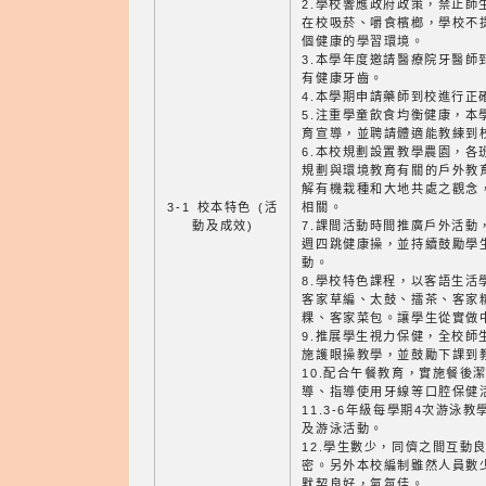
2.學校響應政府政策，禁止師
在校吸菸、嚼食檳榔，學校不
個健康的學習環境。
3.本學年度邀請醫療院牙醫師
有健康牙齒。
4.本學期申請藥師到校進行正
5.注重學童飲食均衡健康，本
育宣導，並聘請體適能教練到
6.本校規劃設置教學農園，各
規劃與環境教育有關的戶外教
解有機栽種和大地共處之觀念
3-1 校本特色 (活
相關。
動及成效)
7.課間活動時間推廣戶外活動
週四跳健康操，並持續鼓勵學
動。
8.學校特色課程，以客語生活
客家草編、太鼓、擂茶、客家
粿、客家菜包。讓學生從實做
9.推展學生視力保健，全校師
施護眼操教學，並鼓勵下課到
10.配合午餐教育，實施餐後
導、指導使用牙線等口腔保健
11.3-6年級每學期4次游泳
及游泳活動。
12.學生數少，同儕之間互動
密。另外本校編制雖然人員數
默契良好，氣氛佳。