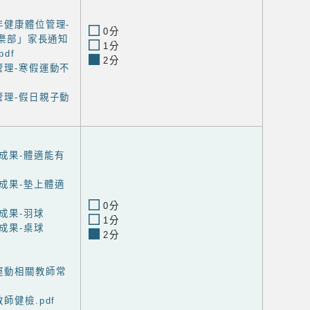
年健康體位管理-
0分
樂部」家長通知
1分
df
2分
管理-寒假運動不
管理-假日親子動
成果-體適能有
成果-墊上體適
0分
成果-羽球
1分
成果-桌球
2分
運動相關教師常
師健檢.pdf