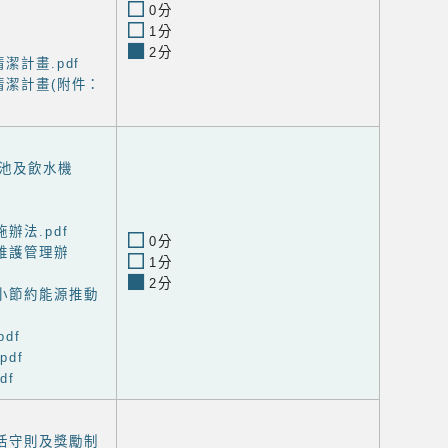
0分
1分
2分
潔計畫.pdf
清潔計畫(附件：
池及飲水機
辦法.pdf
0分
維護管理辦
1分
2分
小節約能源推動
df
pdf
df
活守則及獎勵制