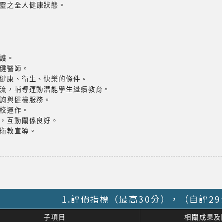
靈之全人健康狀態。
校護。
保健醫師。
造健康、衛生、快樂的條件。
交流，輔導運動潛能學生繼續教育。
諮詢與健檢服務。
學校運作。
繁，互動關係良好。
與衛教宣導。
1.評價指標（最高30分），（自評2
子項目
相關成果及