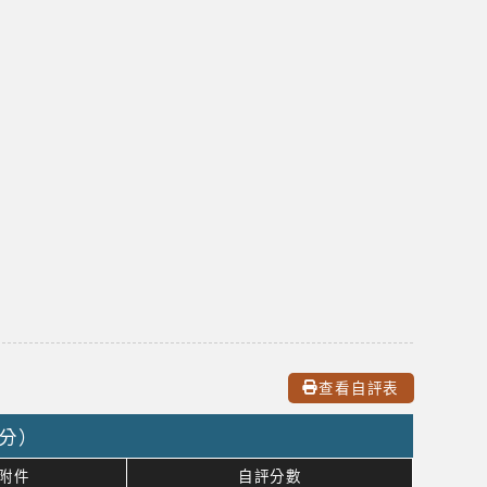
查看自評表
9分）
附件
自評分數