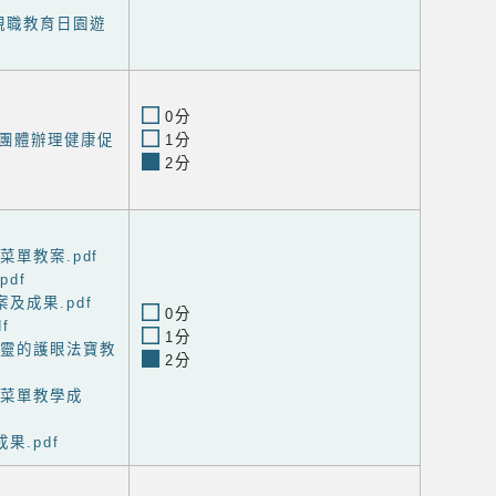
親職教育日園遊
0分
團體辦理健康促
1分
2分
菜單教案.pdf
df
及成果.pdf
0分
f
1分
精靈的護眼法寶教
2分
虹菜單教學成
果.pdf