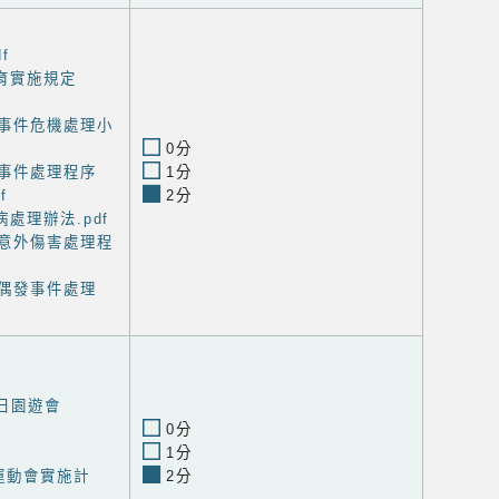
f
育實施規定
園事件危機處理小
0分
安事件處理程序
1分
f
2分
處理辦法.pdf
動意外傷害處理程
生偶發事件處理
育日園遊會
0分
1分
運動會實施計
2分