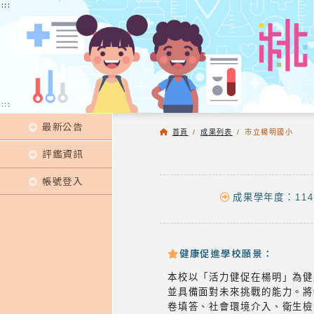
:::
:::
:::
最新公告
首頁
/
成果列表
/
市立楊明國小
評鑑資訊
帳號登入
成果學年度：114
健康促進學校願景：
本校以「活力健促在楊明」為健
並具備面對未來挑戰的能力。將
卷填答、社會環境介入、衛生檢