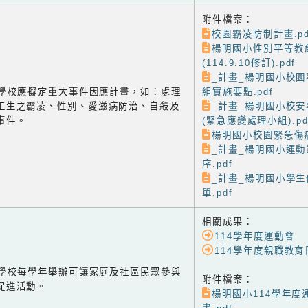
附件檔案：
校園霸凌防制計畫.pd
楊明國小性別平等教
(114.9.10修訂).pdf
_計畫_楊明國小校
-3 學校應擬定重大事件因應計畫，如：處理
組實施要點.pdf
工生之霸凌、性別、愛滋病防治、自殺及
_計畫_楊明國小校
事件。
(緊急應變處理小組).pd
楊明國小校園緊急傷病
_計畫_楊明國小運
序.pdf
_計畫_楊明國小學
單.pdf
相關成果：
114學年度運動會
114學年度親職教
-1 學校每學年舉辦可讓家庭及社區民眾參與
附件檔案：
促進活動。
楊明國小114學年度