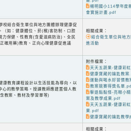
畫.pdf
楊明國小114學年度
會實施計畫.pdf
-2 學校結合衛生單位與地方團體辦理健康促
。（如：健康體位、菸(檳)害防制、口腔
相關成果：
視力保健、性教育(含愛滋病防治)、全民
結合衛生單位與地方
含正確用藥)教育、正向心理健康促進議
進活動
附件檔案：
天天五蔬果-健康彩虹
健康寶藏的鑰匙教案.p
運動與喝水好習慣教案
-1 健康教育課程設計以生活技能為導向，以
教案競賽得獎名單.pd
中心的教學策略。授課教師應建置個人教
擊退黏黏怪-亮眼小
(含教案、教材及學習單等)
案及教學成果.pdf
天天五蔬果-健康彩
果.pdf
健康寶藏的鑰匙教學成
相關成果：