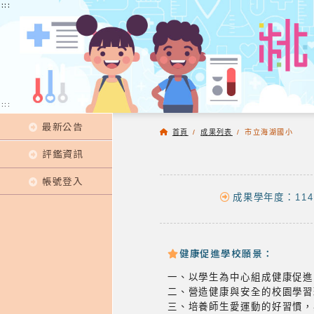
:::
:::
:::
最新公告
首頁
/
成果列表
/
市立海湖國小
評鑑資訊
帳號登入
成果學年度：114
健康促進學校願景：
一、以學生為中心組成健康促進
二、營造健康與安全的校園學習
三、培養師生愛運動的好習慣，