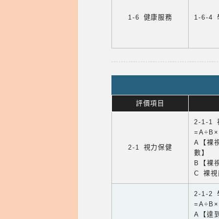
1-6 健康服務
1-6
評價項目
2-1-
=A÷B
A【裸
2-1 視力保健
數】
B【裸
C 裸
2-1-
=A÷B
A【達