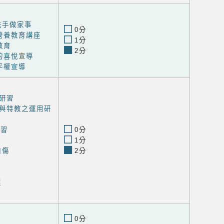
洗手做家事
0分
營養教育講座
1分
教育
2分
的喜悅宣導
平權宣導
研習
與特教之運用研
研習
0分
1分
自傷
2分
程
0分