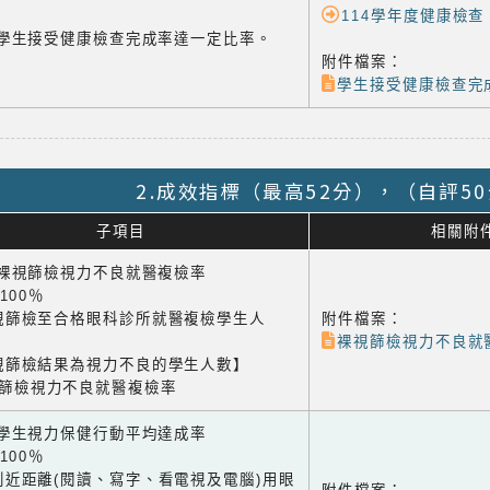
114學年度健康檢查
-4 學生接受健康檢查完成率達一定比率。
附件檔案：
學生接受健康檢查完成
2.成效指標（最高52分），（自評5
子項目
相關附
1 裸視篩檢視力不良就醫複檢率
×100％
視篩檢至合格眼科診所就醫複檢學生人
附件檔案：
裸視篩檢視力不良就
視篩檢結果為視力不良的學生人數】
視篩檢視力不良就醫複檢率
2 學生視力保健行動平均達成率
×100％
到近距離(閱讀、寫字、看電視及電腦)用眼