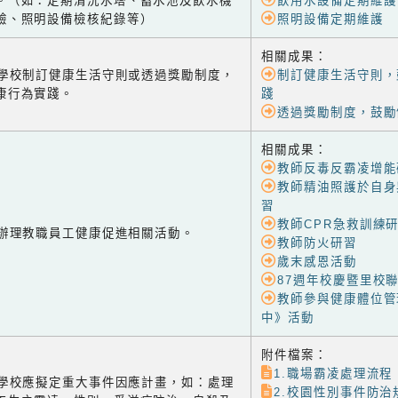
。（如：定期清洗水塔、蓄水池及飲水機
飲用水設備定期維護
驗、照明設備檢核紀錄等）
照明設備定期維護
相關成果：
-1 學校制訂健康生活守則或透過獎勵制度，
制訂健康生活守則，
康行為實踐。
踐
透過獎勵制度，鼓勵
相關成果：
教師反毒反霸凌增能
教師精油照護於自身
習
教師CPR急救訓練
-2 辦理教職員工健康促進相關活動。
教師防火研習
歲末感恩活動
87週年校慶暨里校
教師參與健康體位管
中》活動
附件檔案：
1.職場霸凌處理流程
-3 學校應擬定重大事件因應計畫，如：處理
2.校園性別事件防治