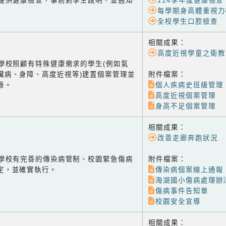
-1 提供健康檢查，事前對學生說明，並通知
114學年度健康檢查
每學期身高體重視力
全校學生口腔檢查
相關成果：
高度近視學童之衛教
-2 學校照顧有特殊健康需求的學生(例如氣
臟病、身障、高度近視等)建置個案管理並
附件檔案：
錄。
個人疾病史班級管理
高度近視個案管理
身高不足個案管理
相關成果：
改善走廊奔跑狀況
-3 學校有完善的傳染病管制、校園緊急傷病
附件檔案：
定，並確實執行。
傳染病個案線上通報
海湖國小傷病處理辦
傷病事件告知單
校園安全宣導
相關成果：