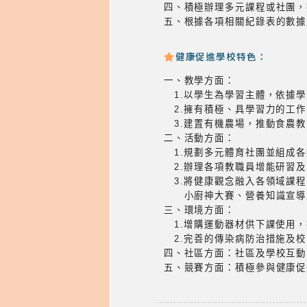
四、積極辦理多元課程或社團，
五、根據各項相關紀錄表的數據
健康促進學校特色：
一、教學方面：
1.以學生為學習主體，依據學
2.擁有積極、具學習力的工作
3.建置有機農場，推動食農教
二、活動方面：
1.規劃多元體育社團並組成各
2.辦理各項教職員增能研習及
3.將健康觀念融入各領域課程
小廚神大賽、營養知識宣導及
三、環境方面：
1.增購運動器材供下課使用，
2.完善的傳染病防治措施及校
四、社區方面：社區及學校互動
五、競賽方面：積極參與健康促