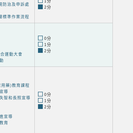
1分
歧視防治及申訴處
2分
處理標準作業流程
0分
1分
2分
聯合運動大會
動
確用藥)教育課程
宣導
0分
失智和長照宣導
1分
2分
進宣導
教育