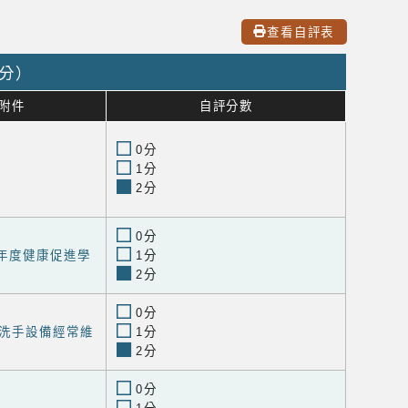
查看自評表
0分）
附件
自評分數
0分
1分
2分
0分
學年度健康促進學
1分
2分
0分
洗手設備經常維
1分
2分
0分