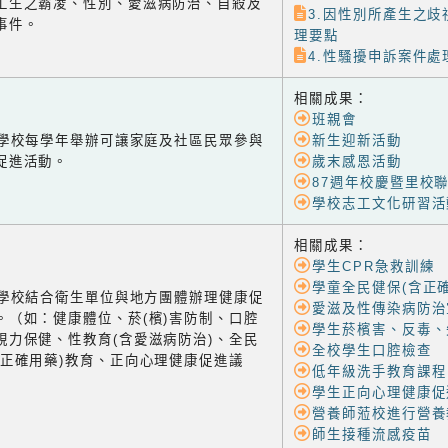
工生之霸凌、性別、愛滋病防治、自殺及
3.因性別所產生之
事件。
理要點
4.性騷擾申訴案件
相關成果：
班親會
-1 學校每學年舉辦可讓家庭及社區民眾參與
新生迎新活動
促進活動。
歲末感恩活動
87週年校慶暨里校
學校志工文化研習活
相關成果：
學生CPR急救訓練
學童全民健保(含正
-2 學校結合衛生單位與地方團體辦理健康促
愛滋及性傳染病防治
。（如：健康體位、菸(檳)害防制、口腔
學生菸檳害、反毒、
視力保健、性教育(含愛滋病防治)、全民
全校學生口腔檢查
含正確用藥)教育、正向心理健康促進議
低年級洗手教育課程
學生正向心理健康促
營養師蒞校進行營養
師生接種流感疫苗