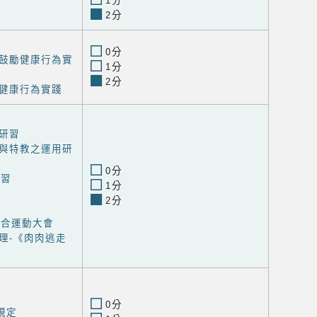
1分
2分
0分
鼓勵健康行為實
1分
2分
健康行為實踐
研習
與特教之運用研
0分
研習
1分
2分
聯合運動大會
理-《肉肉逃走
0分
規定