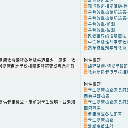
反毒教育宣導
環境教育相關活動-
書包減重檢核紀錄表
書包減重檢核紀錄表
書包減重-前測
書包減重-後測
改變世界的循環魔法
中低年級性別平等教
高年級性別平等教育
-2 健康教育課程各年級每週至少一節課；教
附件檔案：
與健康促進學校相關課程研習或專業在職
課程架構-領域學習
教師參與健促學校相
附件檔案：
學生健康檢查家長同
問卷暨篩檢表
-1 提供健康檢查，事前對學生說明，並通知
學生健康檢查家長同
圖同意書
健康檢查各站配置
學生健康檢查
流感疫苗注射