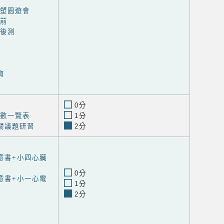
無塑園遊會
-前
-後測
育
0分
節數一覽表
1分
關議題研習
2分
意書+小四心臟
0分
意書+小一心電
1分
2分