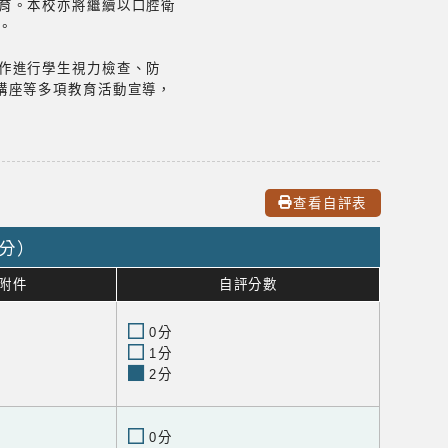
育。本校亦將繼續以口腔衛
。
作進行學生視力檢查、防
講座等多項教育活動宣導，
查看自評表
0分）
附件
自評分數
0分
1分
2分
0分