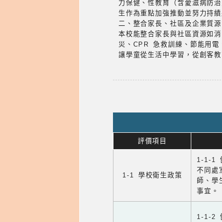
力保健、性教育（含愛滋病防治
生作為重點加強推動並努力持績
二、整合家長、社區及企業質源
本校能整合家長與社區資源如消
災、CPR 急救訓練、節能用
讓學童從生活中學習，從創客教
評價項目
1-1-
不同處
1-1 學校衛生政策
師、學
事宜。
1-1