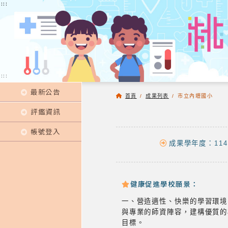
:::
:::
:::
最新公告
首頁
/
成果列表
/
市立內壢國小
評鑑資訊
帳號登入
成果學年度：114
健康促進學校願景：
一、營造適性、快樂的學習環
與專業的師資陣容，建構優質
目標。