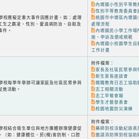
內壢國小性別平等教
性別平等教育委員會
-3 學校應擬定重大事件因應計畫，如：處理
桃園市中壢區內壢國
工生之霸凌、性別、愛滋病防治、自殺及
處理流程
事件。
內壢國民小學工作場
施、申訴及懲戒規範
內壢國小校園學生自
工作計畫
附件檔案：
家長及社區民眾參與
新生家長座談會
-1 學校每學年舉辦可讓家庭及社區民眾參與
親職教育日志工協助
促進活動。
志工相關活動
志工早餐會報
學生才藝發表會
校園地震防災演練
附件檔案：
-2 學校結合衛生單位與地方團體辦理健康促
藥師到校活動紀錄表
。（如：健康體位、菸(檳)害防制、口腔
邀請消防隊到校協助