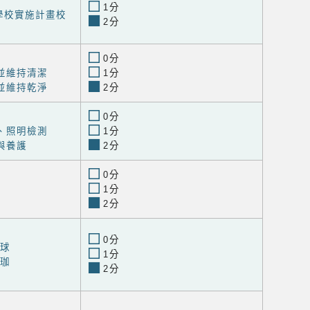
1分
學校實施計畫校
2分
0分
並維持清潔
1分
並維持乾淨
2分
0分
、照明檢測
1分
與養護
2分
0分
1分
2分
0分
羽球
1分
瑜珈
2分