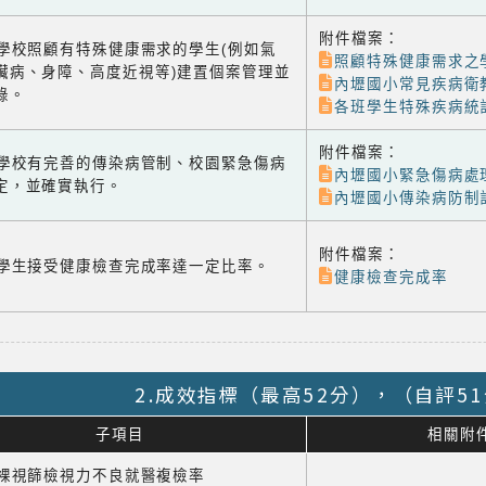
附件檔案：
-2 學校照顧有特殊健康需求的學生(例如氣
照顧特殊健康需求之
臟病、身障、高度近視等)建置個案管理並
內壢國小常見疾病衛
錄。
各班學生特殊疾病統
附件檔案：
-3 學校有完善的傳染病管制、校園緊急傷病
內壢國小緊急傷病處
定，並確實執行。
內壢國小傳染病防制
附件檔案：
-4 學生接受健康檢查完成率達一定比率。
健康檢查完成率
2.成效指標（最高52分），（自評5
子項目
相關附
1 裸視篩檢視力不良就醫複檢率