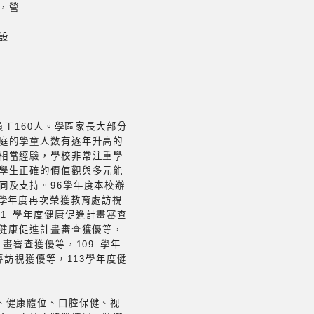
慣，營
劃設
終
工160人。學區家長大部分
庭的學童人数有逐年升高的
相當經驗，學校非常注重學
學生正確的價值觀與多元能
同及支持。96學年度本校辦
 學年度再次榮獲教育處訪視
01 學年度健康促進計畫審查
度健康促進計畫審查獲優等，
畫審查獲優等，109 學年
訪視獲優等，113學年度健
、健康體位、口腔保健、视