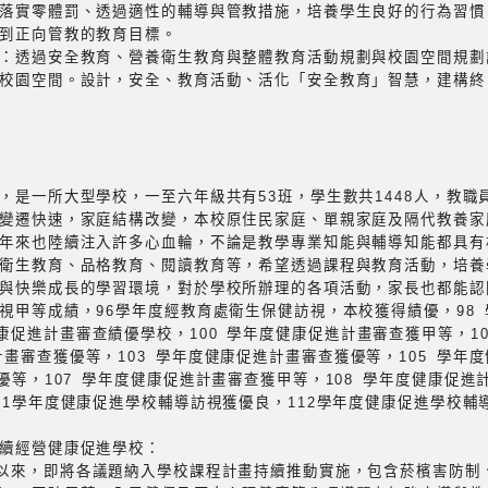
：落實零體罰、透過適性的輔導與管教措施，培養學生良好的行為習
到正向管教的教育目標。
間：透過安全教育、營養衛生教育與整體教育活動規劃與校園空間規
的校園空間。設計，安全、教育活動、活化「安全教育」智慧，建構
，是一所大型學校，一至六年級共有53班，學生數共1448人，教職員
變遷快速，家庭結構改變，本校原住民家庭、單親家庭及隔代教養家
年來也陸續注入許多心血輪，不論是教學專業知能與輔導知能都具有
衛生教育、品格教育、閱讀教育等，希望透過課程與教育活動，培養
與快樂成長的學習環境，對於學校所辦理的各項活動，家長也都能認
視甲等成績，96學年度經教育處衛生保健訪視，本校獲得績優，98
康促進計畫審查績優學校，100 學年度健康促進計畫審查獲甲等，1
計畫審查獲優等，103 學年度健康促進計畫審查獲優等，105 學年
優等，107 學年度健康促進計畫審查獲甲等，108 學年度健康促進計
11學年度健康促進學校輔導訪視獲優良，112學年度健康促進學校輔導
續經營健康促進學校：
校以來，即將各議題納入學校課程計畫持續推動實施，包含菸檳害防制