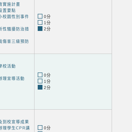
育實施計畫
設置要點
小校園性別事件
0分
1分
所性騷擾防治措
2分
我傷害三級預防
學校活動
0分
辦理宣導活動
1分
2分
及到校宣導成果
辦理學生CPR講
0分