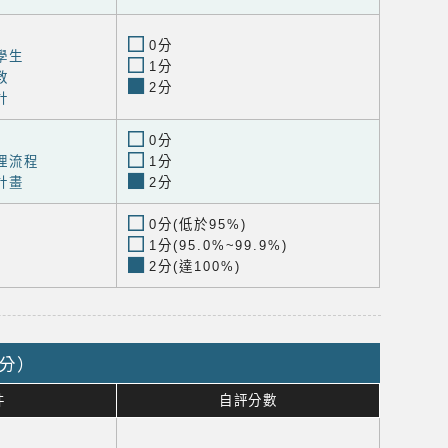
0分
學生
1分
教
2分
計
0分
理流程
1分
計畫
2分
0分(低於95%)
1分(95.0%~99.9%)
2分(達100%)
1分）
件
自評分數