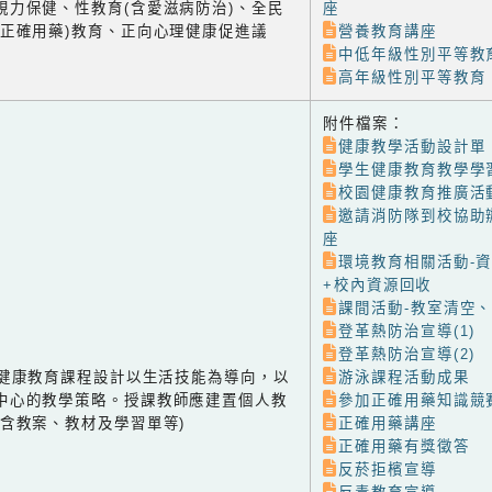
視力保健、性教育(含愛滋病防治)、全民
座
含正確用藥)教育、正向心理健康促進議
營養教育講座
中低年級性別平等教
高年級性別平等教育
附件檔案：
健康教學活動設計單
學生健康教育教學學
校園健康教育推廣活
邀請消防隊到校協助
座
環境教育相關活動-
+校內資源回收
課間活動-教室清空
登革熱防治宣導(1)
登革熱防治宣導(2)
-1 健康教育課程設計以生活技能為導向，以
游泳課程活動成果
中心的教學策略。授課教師應建置個人教
參加正確用藥知識競
(含教案、教材及學習單等)
正確用藥講座
正確用藥有獎徵答
反菸拒檳宣導