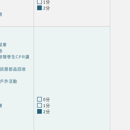
1分
2分
育
習單
動
辦理學生CPR講
資訊廢部品回收
、戶外活動
0分
賽
1分
2分