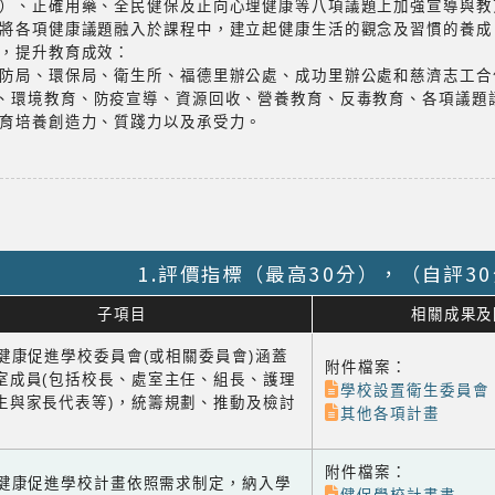
）、正確用藥、全民健保及正向心理健康等八項議題上加強宣導與教
將各項健康議題融入於課程中，建立起健康生活的觀念及習慣的養成
，提升教育成效：
防局、環保局、衛生所、福德里辦公處、成功里辦公處和慈濟志工合
電、環境教育、防疫宣導、資源回收、營養教育、反毒教育、各項議題
育培養創造力、質踐力以及承受力。
1.評價指標（最高30分），（自評3
子項目
相關成果及
1 健康促進學校委員會(或相關委員會)涵蓋
附件檔案：
室成員(包括校長、處室主任、組長、護理
學校設置衛生委員會
生與家長代表等)，統籌規劃、推動及檢討
其他各項計畫
附件檔案：
-2 健康促進學校計畫依照需求制定，納入學