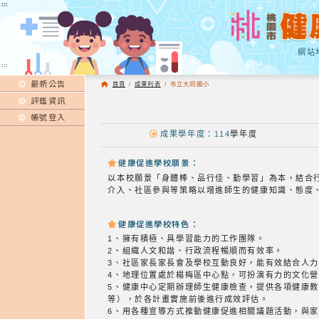
:::
:::
網站
:::
最新公告
首頁
/
成果列表
/
市立大同國小
評鑑資訊
帳號登入
成果學年度：114
學年度
健康促進學校願景：
以本校願景「身體棒、品行佳、勤學習」為本，結合
介入、社區參與等策略以增進師生的健康知識、態度
健康促進學校特色：
1、擁有積極、具學習能力的工作團隊。
2、組織人文和諧、行政流程暢順而有效率。
3、社區家長家長會及學校互動良好，能有效結合人
4、地理位置處於楊梅區中心點，可扮演有力的文化
5、健康中心定期辦理師生健康檢查，提供各項健康
等），於各計畫實施前後進行成效評估。
6、用各種宣導方式推動健康促進相關議題活動，與