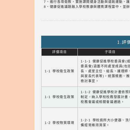
7、進行各項衛教，實施課間健身活動與遠眺運動、
8、健康促進議題融入學校教康與體育課程當中，並
1.
評價項目
子項目
1-1-1 健康促進學校委員會(
委員會)涵蓋不同處室成員(包
1-1 學校衛生政策
長、處室主任、組長、護理師
與家長代表等)，統籌規劃、
檢討事宜。
1-1-2 健康促進學校計畫依
1-1 學校衛生政策
制定，納入學校校務發展計畫
校務會議或相關會議通過。
1-2-1 學校廁所大小便器、
1-2 學校物質環境
備經常維持清潔。