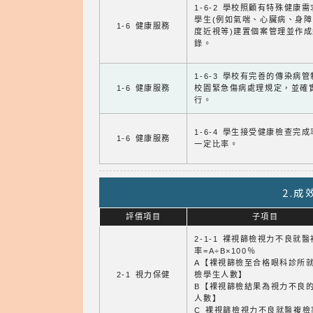
1-6-2 學校照顧有特殊健康
學生(例如氣喘、心臟病、身
1-6 健康服務
度近視等)建置個案管理並作成
錄。
1-6-3 學校有完善的傳染病
1-6 健康服務
校園緊急傷病處理規定，並確
行。
1-6-4 學生接受健康檢查完
1-6 健康服務
一定比率。
2.
評價項目
子項目
2-1-1 裸視篩檢視力不良就
率=A÷B×100％
A【裸視篩檢至合格眼科診所
2-1 視力保健
檢學生人數】
B【裸視篩檢結果為視力不良
人數】
C 裸視篩檢視力不良就醫複檢