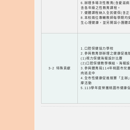
6.辦理多場次性教育(含愛滋
含各年級之性教育課程。
7.健體課程納入全民健保(含
8.本校兩位專輔教師每學期均
生心理健康，並另開設小團體
1.口腔保健協力學校
2.參與教育部辦理之健康促進
(1)視力保健海報設計比賽
(2)口腔保健教學模組、海報
3-2 特殊貢獻
3.參與體育局114年桃園市
肉逃走中
4.全市性健康促進競賽「主辦
摩活動
5.113學年度榮獲桃園市健