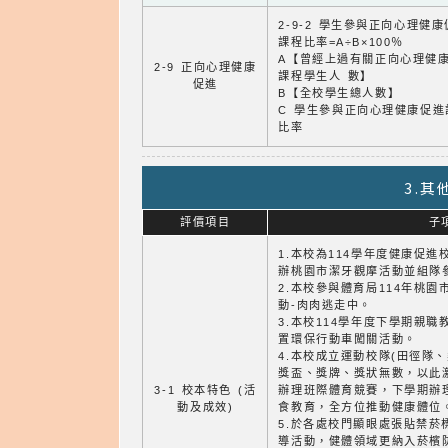
2-9-2 學生參與正向心理健
課程比率=A÷B×100％
A【曾經上過有關正向心理健
2-9 正向心理健康
課程學生人 數】
促進
B【全校學生總人數】
C 學生參與正向心理健康促進
比率
3.
評價項目
子
1.本校為114學年度健康促
辦桃園市潔牙觀摩活動並組隊
2.本校參與體育局114年桃
動-肉肉逃走中。
3.本校114學年度下學期親
置環保行動車闖關活動。
4.本校成立運動校隊(田徑隊
獎盃、獎牌、獎狀無數，以此
3-1 校本特色 (活
辦理班際體育競賽，下學期辦
動及成效)
食教育，全方位推動健康體位
5.於各處校門顯眼處張貼禁菸
導活動，健體領域更納入菸檳